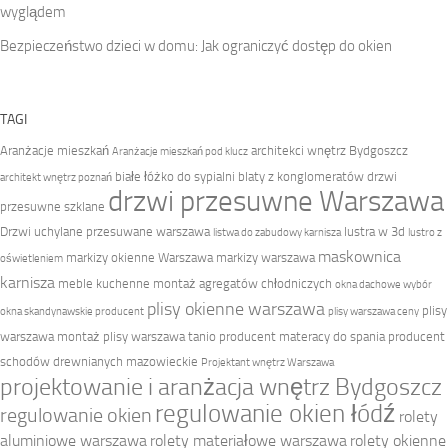
wyglądem
Bezpieczeństwo dzieci w domu: Jak ograniczyć dostęp do okien
TAGI
Aranżacje mieszkań
architekci wnętrz Bydgoszcz
Aranżacje mieszkań pod klucz
białe łóżko do sypialni
blaty z konglomeratów
drzwi
architekt wnętrz poznań
drzwi przesuwne Warszawa
przesuwne szklane
Drzwi uchylane przesuwane warszawa
lustra w 3d
listwa do zabudowy karnisza
lustro z
maskownica
markizy okienne Warszawa
markizy warszawa
oświetleniem
karnisza
meble kuchenne
montaż agregatów chłodniczych
okna dachowe wybór
plisy okienne warszawa
plisy
okna skandynawskie producent
plisy warszawa ceny
warszawa montaż
plisy warszawa tanio
producent materacy do spania
producent
schodów drewnianych mazowieckie
Projektant wnętrz Warszawa
projektowanie i aranżacja wnętrz Bydgoszcz
regulowanie okien łódź
regulowanie okien
rolety
aluminiowe warszawa
rolety materiałowe warszawa
rolety okienne