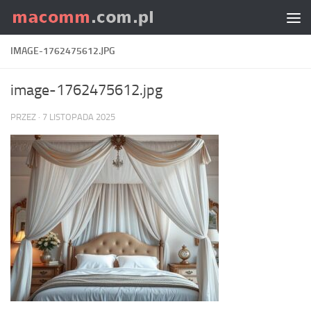
Skip to content
IMAGE-1762475612.JPG
image-1762475612.jpg
PRZEZ
·
7 LISTOPADA 2025