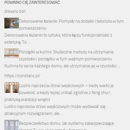
POWINNO CIĘ ZAINTERESOWAĆ
drewno bsh
Dekorowanie łazienki: Pomysły na dodatki i tekstylia w tym
pomieszczeniu
Dekorowanie łazienki to sztuka, która łączy funkcjonalność z
estetyką. To …
Porządki w kuchni: Skuteczne metody na utrzymanie
czystości i porządku w tym ważnym pomieszczeniu
Kuchnia to serce każdego domu, ale utrzymanie jej w czystości …
https://constans.pl/
Lustro naprzeciw drzwi wejściowych – kiedy warto je
powiesić, a kiedy lepiej unikać zgodnie z feng shui i
praktyką aranżacji wnętrz
Lustro naprzeciw drzwi wejściowych może wydawać się
atrakcyjnym rozwiązaniem, ale …
Bezpieczeństwo domu: Jak systemy zabezpieczające