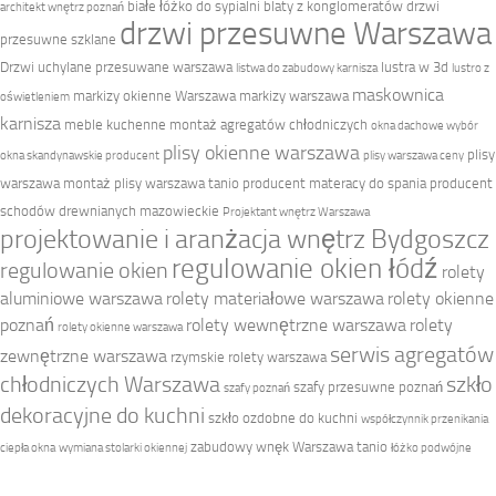
białe łóżko do sypialni
blaty z konglomeratów
drzwi
architekt wnętrz poznań
drzwi przesuwne Warszawa
przesuwne szklane
Drzwi uchylane przesuwane warszawa
lustra w 3d
listwa do zabudowy karnisza
lustro z
maskownica
markizy okienne Warszawa
markizy warszawa
oświetleniem
karnisza
meble kuchenne
montaż agregatów chłodniczych
okna dachowe wybór
plisy okienne warszawa
plisy
okna skandynawskie producent
plisy warszawa ceny
warszawa montaż
plisy warszawa tanio
producent materacy do spania
producent
schodów drewnianych mazowieckie
Projektant wnętrz Warszawa
projektowanie i aranżacja wnętrz Bydgoszcz
regulowanie okien łódź
regulowanie okien
rolety
aluminiowe warszawa
rolety materiałowe warszawa
rolety okienne
poznań
rolety wewnętrzne warszawa
rolety
rolety okienne warszawa
serwis agregatów
zewnętrzne warszawa
rzymskie rolety warszawa
chłodniczych Warszawa
szkło
szafy przesuwne poznań
szafy poznań
dekoracyjne do kuchni
szkło ozdobne do kuchni
współczynnik przenikania
zabudowy wnęk Warszawa tanio
ciepła okna
wymiana stolarki okiennej
łóżko podwójne