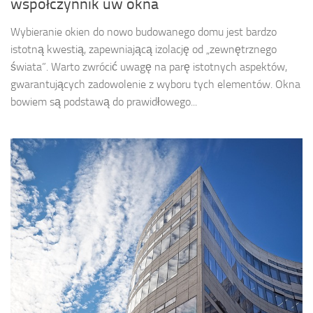
współczynnik uw okna
Wybieranie okien do nowo budowanego domu jest bardzo
istotną kwestią, zapewniającą izolację od „zewnętrznego
świata”. Warto zwrócić uwagę na parę istotnych aspektów,
gwarantujących zadowolenie z wyboru tych elementów. Okna
bowiem są podstawą do prawidłowego...