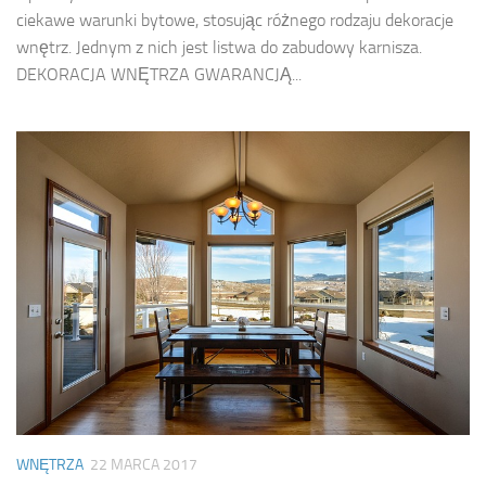
ciekawe warunki bytowe, stosując różnego rodzaju dekoracje
wnętrz. Jednym z nich jest listwa do zabudowy karnisza.
DEKORACJA WNĘTRZA GWARANCJĄ...
WNĘTRZA
22 MARCA 2017