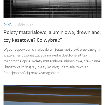
OKNA
13 MAJA 2017
Rolety materiałowe, aluminiowe, drewniane,
czy kasetowe? Co wybrać?
Wybór odpowiednich rolet do wnętrza może być prawdziwym
wyzwaniem, zwłaszcza gdy na rynku dostępne są tak
różnorodne opcje. Rolety materiałowe, aluminiowe, drewniane
i kasetowe różnią się nie tylko wyglądem, ale również
funkcjonalnością oraz wymaganiami...