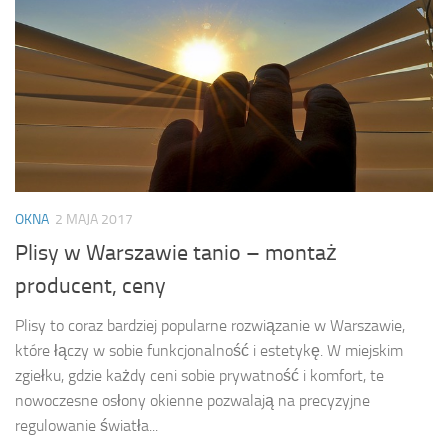
OKNA
2 MAJA 2017
Plisy w Warszawie tanio – montaż
producent, ceny
Plisy to coraz bardziej popularne rozwiązanie w Warszawie,
które łączy w sobie funkcjonalność i estetykę. W miejskim
zgiełku, gdzie każdy ceni sobie prywatność i komfort, te
nowoczesne osłony okienne pozwalają na precyzyjne
regulowanie światła...