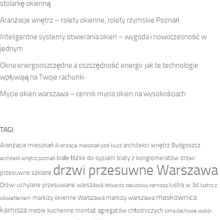
stolarkę okienną
Aranżacje wnętrz – rolety okienne, rolety rzymskie Poznań
Inteligentne systemy otwierania okien – wygoda i nowoczesność w
jednym
Okna energooszczędne a oszczędność energii: jak te technologie
wpływają na Twoje rachunki
Mycie okien warszawa – cennik mycia okien na wysokościach
TAGI
Aranżacje mieszkań
architekci wnętrz Bydgoszcz
Aranżacje mieszkań pod klucz
białe łóżko do sypialni
blaty z konglomeratów
drzwi
architekt wnętrz poznań
drzwi przesuwne Warszawa
przesuwne szklane
Drzwi uchylane przesuwane warszawa
lustra w 3d
listwa do zabudowy karnisza
lustro z
maskownica
markizy okienne Warszawa
markizy warszawa
oświetleniem
karnisza
meble kuchenne
montaż agregatów chłodniczych
okna dachowe wybór