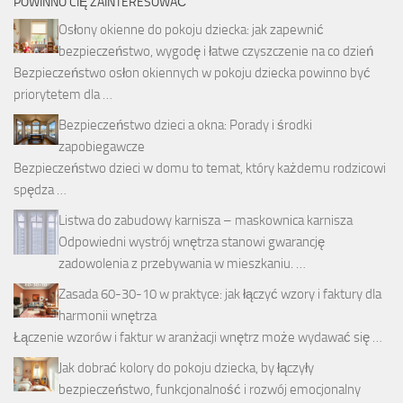
POWINNO CIĘ ZAINTERESOWAĆ
Osłony okienne do pokoju dziecka: jak zapewnić
bezpieczeństwo, wygodę i łatwe czyszczenie na co dzień
Bezpieczeństwo osłon okiennych w pokoju dziecka powinno być
priorytetem dla …
Bezpieczeństwo dzieci a okna: Porady i środki
zapobiegawcze
Bezpieczeństwo dzieci w domu to temat, który każdemu rodzicowi
spędza …
Listwa do zabudowy karnisza – maskownica karnisza
Odpowiedni wystrój wnętrza stanowi gwarancję
zadowolenia z przebywania w mieszkaniu. …
Zasada 60-30-10 w praktyce: jak łączyć wzory i faktury dla
harmonii wnętrza
Łączenie wzorów i faktur w aranżacji wnętrz może wydawać się …
Jak dobrać kolory do pokoju dziecka, by łączyły
bezpieczeństwo, funkcjonalność i rozwój emocjonalny