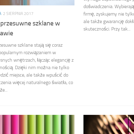
doświadczenia. Wybierają
firmę, zyskujemy nie tyl
A
2 SIERPNIA 2017
ale także gwarancję dokł
 przesuwne szklane w
skuteczności. Przy tak...
awie
zesuwne szklane stają się coraz
 popularnym rozwiązaniem w
nych wnętrzach, łącząc elegancję z
nością. Dzięki nim można nie tylko
dzić miejsce, ale także wpuścić do
zenia więcej naturalnego światła, co
że...