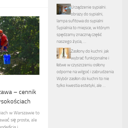
Urządzenie sypialni:
obrazy do sypialni,
lampa sufitowa do sypialni
Sypialnia to miejsce, w którym
spędzamy znaczną część
naszego życia, …
Zasłony do kuchni: jak
wybrać funkcjonalne i
łatwe w czyszczeniu osłony
odporne na wilgoć i zabrudzenia
Wybór zasłon do kuchni to nie
tylko kwestia estetyki, ale …
zawa – cennik
ysokościach
iach w Warszawie to
wać się proste, ale
dejścia i