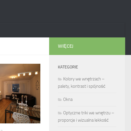
WIĘCEJ
KATEGORIE
Kolory we wnętrzach –
palety, kontrast i spójność
Okna
Optyczne triki we wnętrzu –
proporcje i wizualna lekkość