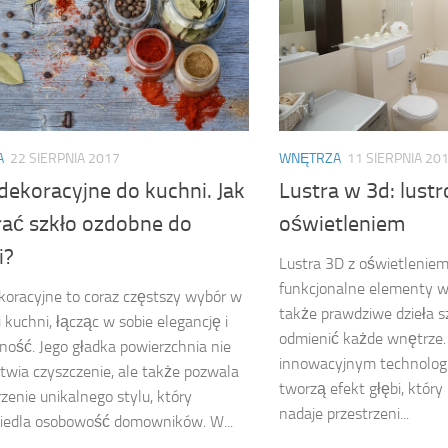
A
22 SIERPNIA 2017
WNĘTRZA
11 SIERPNIA 20
dekoracyjne do kuchni. Jak
Lustra w 3d: lustr
rać szkło ozdobne do
oświetleniem
i?
Lustra 3D z oświetleniem 
funkcjonalne elementy w
koracyjne to coraz częstszy wybór w
także prawdziwe dzieła sz
i kuchni, łącząc w sobie elegancję i
odmienić każde wnętrze. 
ność. Jego gładka powierzchnia nie
innowacyjnym technologio
atwia czyszczenie, ale także pozwala
tworzą efekt głębi, który
zenie unikalnego stylu, który
nadaje przestrzeni...
ciedla osobowość domowników. W...