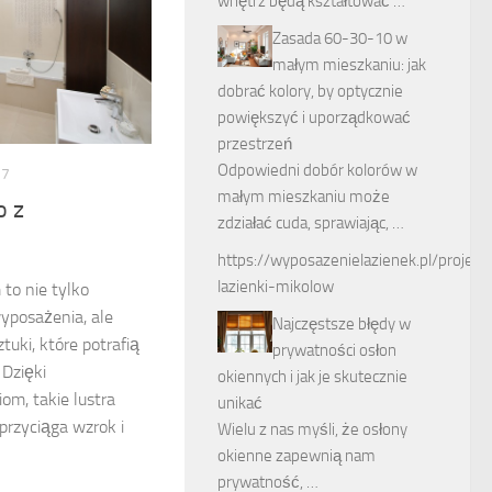
wnętrz będą kształtować …
Zasada 60-30-10 w
małym mieszkaniu: jak
dobrać kolory, by optycznie
powiększyć i uporządkować
przestrzeń
Odpowiedni dobór kolorów w
17
małym mieszkaniu może
o z
zdziałać cuda, sprawiając, …
https://wyposazenielazienek.pl/projekty
lazienki-mikolow
to nie tylko
yposażenia, ale
Najczęstsze błędy w
tuki, które potrafią
prywatności osłon
Dzięki
okiennych i jak je skutecznie
m, takie lustra
unikać
 przyciąga wzrok i
Wielu z nas myśli, że osłony
okienne zapewnią nam
prywatność, …