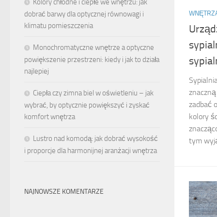
Kolory chłodne i ciepłe we wnętrzu: jak
WNĘTRZ
dobrać barwy dla optycznej równowagi i
klimatu pomieszczenia
Urządz
sypial
Monochromatyczne wnętrze a optyczne
sypial
powiększenie przestrzeni: kiedy i jak to działa
najlepiej
Sypialni
znaczną 
Ciepła czy zimna biel w oświetleniu – jak
zadbać o
wybrać, by optycznie powiększyć i zyskać
kolory ś
komfort wnętrza
znacząco
Lustro nad komodą: jak dobrać wysokość
tym wyją
i proporcje dla harmonijnej aranżacji wnętrza
NAJNOWSZE KOMENTARZE