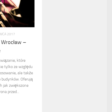
WCA 2017
 Wrocław –
e
wiązanie, które
nie tylko ze względu
osowanie, ale także
o budynków. Oferują
ch jak zwiększone
ona przed...