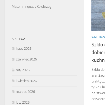
Macomm: quady Kołobrzeg
WNĘTRZ
ARCHIWA
Szkło 
lipiec 2026
dobie
kuchn
czerwiec 2026
Szkło de
maj 2026
aranżacj
kwiecień 2026
praktycz
tylko uł
marzec 2026
na stwor
odzwier
luty 2026