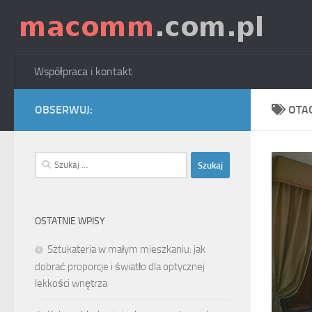
Skip to content
Współpraca i kontakt
OBSERWUJ:
OTA
Szukaj:
OSTATNIE WPISY
Sztukateria w małym mieszkaniu: jak
dobrać proporcje i światło dla optycznej
lekkości wnętrza