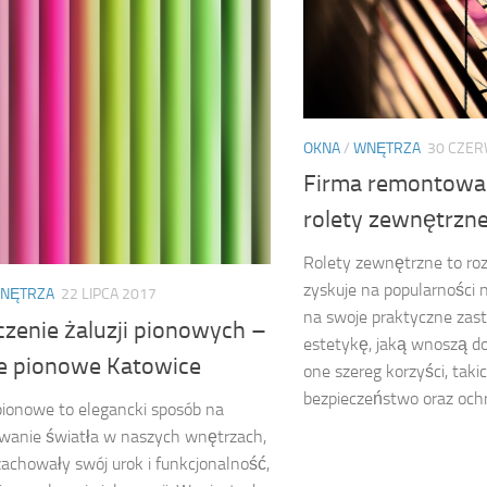
OKNA
/
WNĘTRZA
30 CZER
Firma remontowa
rolety zewnętrzn
Rolety zewnętrzne to roz
zyskuje na popularności 
NĘTRZA
22 LIPCA 2017
na swoje praktyczne zast
czenie żaluzji pionowych –
estetykę, jaką wnoszą d
je pionowe Katowice
one szereg korzyści, taki
bezpieczeństwo oraz ochr
pionowe to elegancki sposób na
wanie światła w naszych wnętrzach,
zachowały swój urok i funkcjonalność,