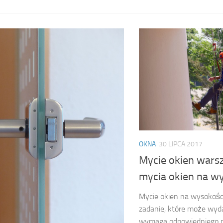
OKNA
30 LIPCA 2017
Mycie okien wars
mycia okien na w
Mycie okien na wysokośc
zadanie, które może wyda
wymaga odpowiedniego po