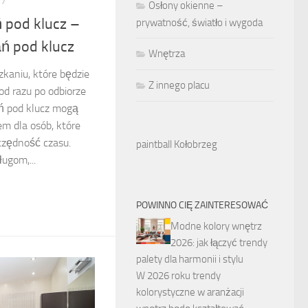
17
Osłony okienne –
 pod klucz –
prywatność, światło i wygoda
ń pod klucz
Wnętrza
kaniu, które będzie
Z innego placu
d razu po odbiorze
ań pod klucz mogą
m dla osób, które
zczędność czasu.
paintball Kołobrzeg
ugom,...
POWINNO CIĘ ZAINTERESOWAĆ
Modne kolory wnętrz
2026: jak łączyć trendy
palety dla harmonii i stylu
W 2026 roku trendy
kolorystyczne w aranżacji