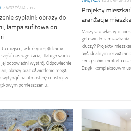
WNĘTRZA
30 SIERPNIA 20
A
2 WRZEŚNIA 2017
Projekty mieszkań
enie sypialni: obrazy do
aranżacje mieszka
ni, lampa sufitowa do
Marzysz o własnym miesz
ni
gotowe do zamieszkania o
kluczy? Projekty mieszk
a to miejsce, w którym spędzamy
być idealnym rozwiązanie
część naszego życia, dlatego warto
cenią sobie komfort i os
 jej odpowiedni wystrój. Odpowiednie
Dzięki kompleksowym usł
cian, obrazy oraz oświetlenie mogą
 wpłynąć na atmosferę i nastrój w
tkowym pomieszczeniu....