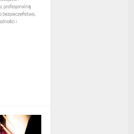
c profesjonalną
ko bezpieczeństwo,
adności i