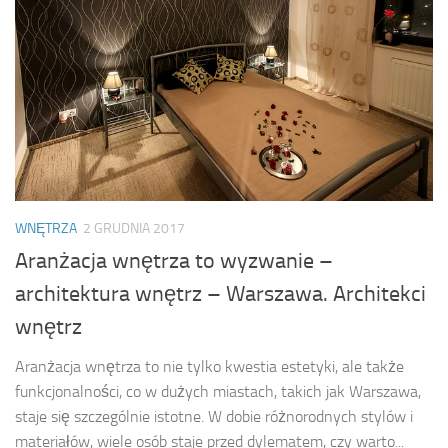
WNĘTRZA
2 GRUDNIA 2017
Aranżacja wnętrza to wyzwanie –
architektura wnętrz – Warszawa. Architekci
wnętrz
Aranżacja wnętrza to nie tylko kwestia estetyki, ale także
funkcjonalności, co w dużych miastach, takich jak Warszawa,
staje się szczególnie istotne. W dobie różnorodnych stylów i
materiałów, wiele osób staje przed dylematem, czy warto...