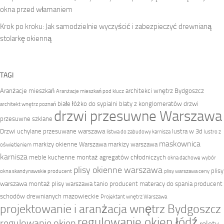
okna przed włamaniem
Krok po kroku: Jak samodzielnie wyczyścić i zabezpieczyć drewnianą
stolarkę okienną
TAGI
Aranżacje mieszkań
architekci wnętrz Bydgoszcz
Aranżacje mieszkań pod klucz
białe łóżko do sypialni
blaty z konglomeratów
drzwi
architekt wnętrz poznań
drzwi przesuwne Warszawa
przesuwne szklane
Drzwi uchylane przesuwane warszawa
lustra w 3d
listwa do zabudowy karnisza
lustro z
maskownica
markizy okienne Warszawa
markizy warszawa
oświetleniem
karnisza
meble kuchenne
montaż agregatów chłodniczych
okna dachowe wybór
plisy okienne warszawa
plisy
okna skandynawskie producent
plisy warszawa ceny
warszawa montaż
plisy warszawa tanio
producent materacy do spania
producent
schodów drewnianych mazowieckie
Projektant wnętrz Warszawa
projektowanie i aranżacja wnętrz Bydgoszcz
regulowanie okien łódź
regulowanie okien
rolety