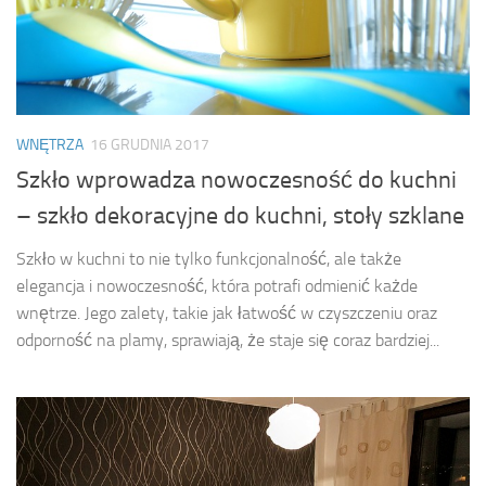
WNĘTRZA
16 GRUDNIA 2017
Szkło wprowadza nowoczesność do kuchni
– szkło dekoracyjne do kuchni, stoły szklane
Szkło w kuchni to nie tylko funkcjonalność, ale także
elegancja i nowoczesność, która potrafi odmienić każde
wnętrze. Jego zalety, takie jak łatwość w czyszczeniu oraz
odporność na plamy, sprawiają, że staje się coraz bardziej...