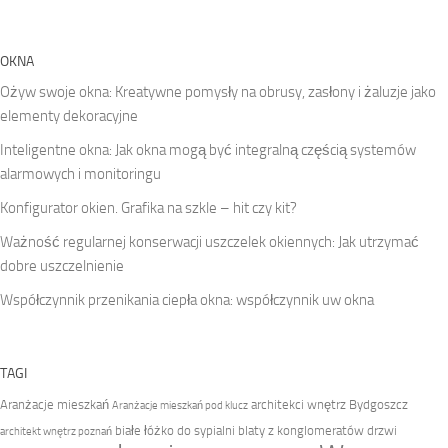
OKNA
Ożyw swoje okna: Kreatywne pomysły na obrusy, zasłony i żaluzje jako
elementy dekoracyjne
Inteligentne okna: Jak okna mogą być integralną częścią systemów
alarmowych i monitoringu
Konfigurator okien. Grafika na szkle – hit czy kit?
Ważność regularnej konserwacji uszczelek okiennych: Jak utrzymać
dobre uszczelnienie
Współczynnik przenikania ciepła okna: współczynnik uw okna
TAGI
Aranżacje mieszkań
architekci wnętrz Bydgoszcz
Aranżacje mieszkań pod klucz
białe łóżko do sypialni
blaty z konglomeratów
drzwi
architekt wnętrz poznań