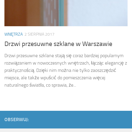
WNĘTRZA
2 SIERPNIA 2017
Drzwi przesuwne szklane w Warszawie
Drzwi przesuwne szklane stają się coraz bardziej popularnym
rozwiązaniem w nowoczesnych wnętrzach, łącząc elegancję z
praktycznością. Dzięki nim można nie tylko zaoszczędzić
miejsce, ale także wpuścić do pomieszczenia więcej
naturalnego światła, co sprawia, że...
OBSERWUJ: