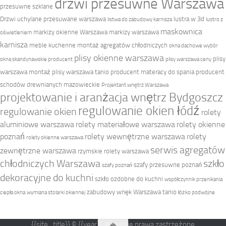
drzwi przesuwne Warszawa
przesuwne szklane
Drzwi uchylane przesuwane warszawa
lustra w 3d
listwa do zabudowy karnisza
lustro z
maskownica
markizy okienne Warszawa
markizy warszawa
oświetleniem
karnisza
meble kuchenne
montaż agregatów chłodniczych
okna dachowe wybór
plisy okienne warszawa
plisy
okna skandynawskie producent
plisy warszawa ceny
warszawa montaż
plisy warszawa tanio
producent materacy do spania
producent
schodów drewnianych mazowieckie
Projektant wnętrz Warszawa
projektowanie i aranżacja wnętrz Bydgoszcz
regulowanie okien łódź
regulowanie okien
rolety
aluminiowe warszawa
rolety materiałowe warszawa
rolety okienne
poznań
rolety wewnętrzne warszawa
rolety
rolety okienne warszawa
serwis agregatów
zewnętrzne warszawa
rzymskie rolety warszawa
chłodniczych Warszawa
szkło
szafy przesuwne poznań
szafy poznań
dekoracyjne do kuchni
szkło ozdobne do kuchni
współczynnik przenikania
zabudowy wnęk Warszawa tanio
ciepła okna
wymiana stolarki okiennej
łóżko podwójne
{{site_title}} © {{year}}. Wszelkie prawa zastrzeżone