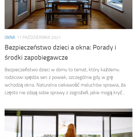
OKNA
17 PAŹDZIERNIKA 2021
Bezpieczeństwo dzieci a okna: Porady i
środki zapobiegawcze
Bezpieczeństwo dzieci w domu to temat, który każdemu
rodzicowi spędza sen z powiek, szczególnie gdy w grę
wchodzą okna. Naturalna ciekawość maluchów sprawia, że
często nie zdają sobie sprawy z zagrożeń, jakie mogą kryć...