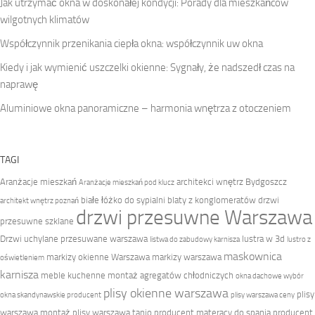
Jak utrzymać okna w doskonałej kondycji: Porady dla mieszkańców
wilgotnych klimatów
Współczynnik przenikania ciepła okna: współczynnik uw okna
Kiedy i jak wymienić uszczelki okienne: Sygnały, że nadszedł czas na
naprawę
Aluminiowe okna panoramiczne – harmonia wnętrza z otoczeniem
TAGI
Aranżacje mieszkań
architekci wnętrz Bydgoszcz
Aranżacje mieszkań pod klucz
białe łóżko do sypialni
blaty z konglomeratów
drzwi
architekt wnętrz poznań
drzwi przesuwne Warszawa
przesuwne szklane
Drzwi uchylane przesuwane warszawa
lustra w 3d
listwa do zabudowy karnisza
lustro z
maskownica
markizy okienne Warszawa
markizy warszawa
oświetleniem
karnisza
meble kuchenne
montaż agregatów chłodniczych
okna dachowe wybór
plisy okienne warszawa
plisy
okna skandynawskie producent
plisy warszawa ceny
warszawa montaż
plisy warszawa tanio
producent materacy do spania
producent