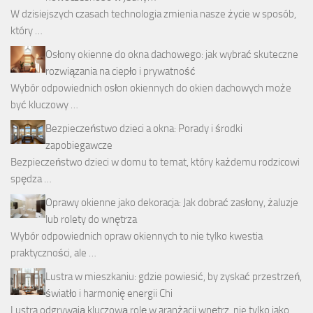
W dzisiejszych czasach technologia zmienia nasze życie w sposób,
który …
Osłony okienne do okna dachowego: jak wybrać skuteczne
rozwiązania na ciepło i prywatność
Wybór odpowiednich osłon okiennych do okien dachowych może
być kluczowy …
Bezpieczeństwo dzieci a okna: Porady i środki
zapobiegawcze
Bezpieczeństwo dzieci w domu to temat, który każdemu rodzicowi
spędza …
Oprawy okienne jako dekoracja: Jak dobrać zasłony, żaluzje
lub rolety do wnętrza
Wybór odpowiednich opraw okiennych to nie tylko kwestia
praktyczności, ale …
Lustra w mieszkaniu: gdzie powiesić, by zyskać przestrzeń,
światło i harmonię energii Chi
Lustra odgrywają kluczową rolę w aranżacji wnętrz, nie tylko jako …