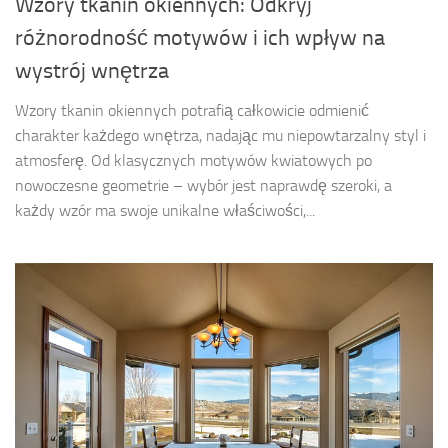
Wzory tkanin okiennych: Odkryj
różnorodność motywów i ich wpływ na
wystrój wnętrza
Wzory tkanin okiennych potrafią całkowicie odmienić
charakter każdego wnętrza, nadając mu niepowtarzalny styl i
atmosferę. Od klasycznych motywów kwiatowych po
nowoczesne geometrie – wybór jest naprawdę szeroki, a
każdy wzór ma swoje unikalne właściwości,...