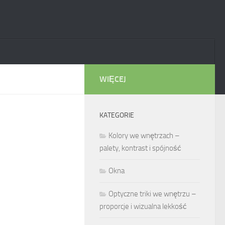
WIĘCEJ
KATEGORIE
Kolory we wnętrzach –
palety, kontrast i spójność
Okna
Optyczne triki we wnętrzu –
proporcje i wizualna lekkość