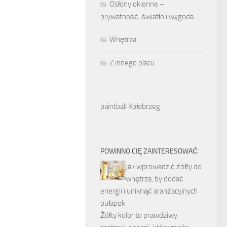
Osłony okienne –
prywatność, światło i wygoda
Wnętrza
Z innego placu
paintball Kołobrzeg
POWINNO CIĘ ZAINTERESOWAĆ
Jak wprowadzić żółty do
wnętrza, by dodać
energii i uniknąć aranżacyjnych
pułapek
Żółty kolor to prawdziwy