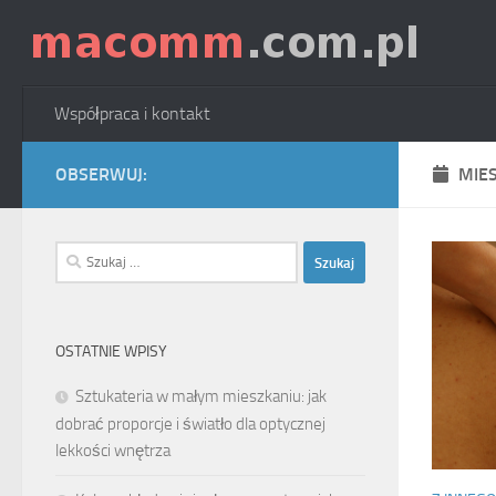
Skip to content
Współpraca i kontakt
OBSERWUJ:
MIE
Szukaj:
OSTATNIE WPISY
Sztukateria w małym mieszkaniu: jak
dobrać proporcje i światło dla optycznej
lekkości wnętrza