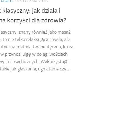
 PLACU
16 STYCZNIA 2026
klasyczny: jak działa i
ma korzyści dla zdrowia?
lasyczny, znany również jako masaż
 to nie tylko relaksująca chwila, ale
uteczna metoda terapeutyczna, która
w przynosi ulgę w dolegliwościach
ych i psychicznych. Wykorzystując
takie jak głaskanie, ugniatanie czy...