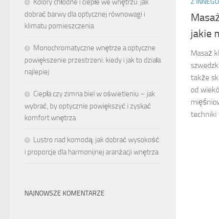
Z INNEGO
Kolory chłodne i ciepłe we wnętrzu: jak
dobrać barwy dla optycznej równowagi i
Masaż 
klimatu pomieszczenia
jakie 
Monochromatyczne wnętrze a optyczne
Masaż k
powiększenie przestrzeni: kiedy i jak to działa
szwedzki,
najlepiej
także sk
od wiekó
Ciepła czy zimna biel w oświetleniu – jak
mięśniow
wybrać, by optycznie powiększyć i zyskać
techniki 
komfort wnętrza
Lustro nad komodą: jak dobrać wysokość
i proporcje dla harmonijnej aranżacji wnętrza
NAJNOWSZE KOMENTARZE