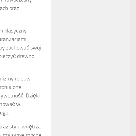
rach oraz
ch klasyczny
aranżacjami.
aby zachować swój
zpieczyć drewno
nizmy rolet w
hronią one
żywotność. Dzięki
ponować w
ego.
raz stylu wnętrza,
ów ma swoje mocne