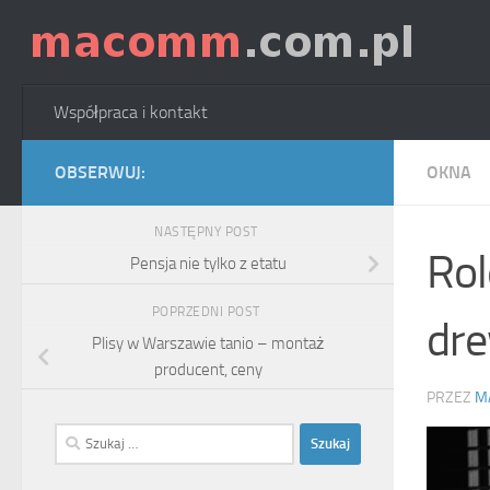
Skip to content
Współpraca i kontakt
OBSERWUJ:
OKNA
NASTĘPNY POST
Rol
Pensja nie tylko z etatu
POPRZEDNI POST
dre
Plisy w Warszawie tanio – montaż
producent, ceny
PRZEZ
M
Szukaj: