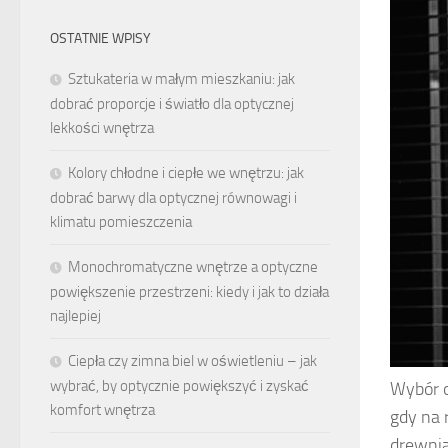
OSTATNIE WPISY
Sztukateria w małym mieszkaniu: jak
dobrać proporcje i światło dla optycznej
lekkości wnętrza
Kolory chłodne i ciepłe we wnętrzu: jak
dobrać barwy dla optycznej równowagi i
klimatu pomieszczenia
Monochromatyczne wnętrze a optyczne
powiększenie przestrzeni: kiedy i jak to działa
najlepiej
Ciepła czy zimna biel w oświetleniu – jak
wybrać, by optycznie powiększyć i zyskać
Wybór 
komfort wnętrza
gdy na 
drewnia