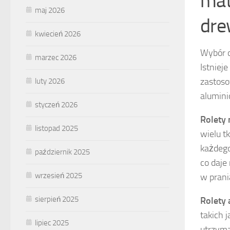
mat
maj 2026
dre
kwiecień 2026
Wybór o
marzec 2026
Istniej
zastoso
luty 2026
alumini
styczeń 2026
Rolety
listopad 2025
wielu t
każdego
październik 2025
co daje
wrzesień 2025
w prani
sierpień 2025
Rolety
takich j
lipiec 2025
utrzyma