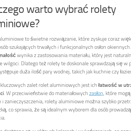
czego warto wybrać rolety
miniowe?
aluminiowe to świetne rozwiązanie, które zyskuje coraz wię
sób szukających trwałych i funkcjonalnych osłon okiennych.
małość
wynika z zastosowania materiału, który jest natural
ie wilgoci. Dlatego też rolety te doskonale sprawdzają się w
ystępuje duża ilość pary wodnej, takich jak kuchnie czy łazie
 kluczowych zalet rolet aluminiowych jest ich
łatwość w ut
ci
. W przeciwieństwie do materiałowych
zasłon
, które mogą
 i zanieczyszczenia, rolety aluminiowe można szybko przet
zką, co sprawia, że są idealnym wyborem dla osób prowadz
ia.