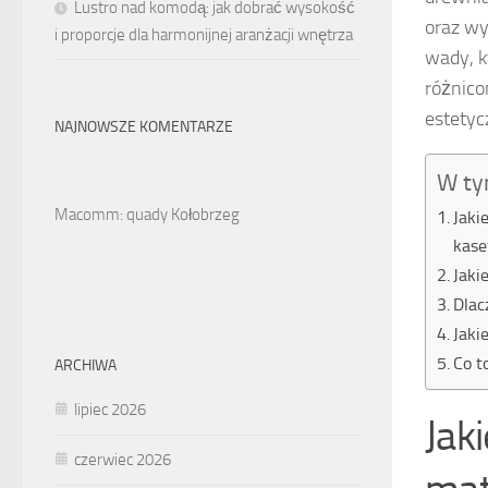
Lustro nad komodą: jak dobrać wysokość
oraz wy
i proporcje dla harmonijnej aranżacji wnętrza
wady, k
różnico
estetyc
NAJNOWSZE KOMENTARZE
W ty
Macomm: quady Kołobrzeg
Jaki
kas
Jaki
Dlac
Jaki
Co t
ARCHIWA
lipiec 2026
Jak
czerwiec 2026