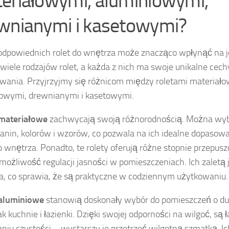
eriałowymi, aluminiowymi,
wnianymi i kasetowymi?
dpowiednich rolet do wnętrza może znacząco wpłynąć na je
e wiele rodzajów rolet, a każda z nich ma swoje unikalne cech
wania. Przyjrzyjmy się różnicom między roletami materiał
owymi, drewnianymi i kasetowymi.
 materiałowe
zachwycają swoją różnorodnością. Można wyb
kanin, kolorów i wzorów, co pozwala na ich idealne dopasowa
 wnętrza. Ponadto, te rolety oferują różne stopnie przepusz
 możliwość regulacji jasności w pomieszczeniach. Ich zaletą 
a, co sprawia, że są praktyczne w codziennym użytkowaniu.
 aluminiowe
stanowią doskonały wybór do pomieszczeń o duż
ak kuchnie i łazienki. Dzięki swojej odporności na wilgoć, są
niu czystości – wystarczy je przetrzeć wilgotną szmatką. 