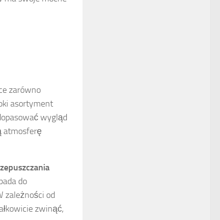
ące zarówno
oki asortyment
 dopasować wygląd
ą atmosferę
rzepuszczania
pada do
W zależności od
ałkowicie zwinąć,