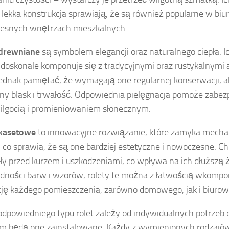
i lekka konstrukcja sprawiają, że są również popularne w biu
esnych wnętrzach mieszkalnych.
 drewniane
są symbolem elegancji oraz naturalnego ciepła. I
doskonale komponuje się z tradycyjnymi oraz rustykalnymi 
ednak pamiętać, że wymagają one regularnej konserwacji, 
ny blask i trwałość. Odpowiednia pielęgnacja pomoże zabe
ilgocią i promieniowaniem słonecznym.
 kasetowe
to innowacyjne rozwiązanie, które zamyka mecha
, co sprawia, że są one bardziej estetyczne i nowoczesne. C
ły przed kurzem i uszkodzeniami, co wpływa na ich dłuższą 
dności barw i wzorów, rolety te można z łatwością wkom
ję każdego pomieszczenia, zarówno domowego, jak i biurow
dpowiedniego typu rolet zależy od indywidualnych potrzeb o
ym będą one zainstalowane. Każdy z wymienionych rodzaj