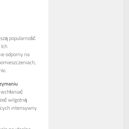
kszą popularność
 Ich
nie odporny na
 pomieszczeniach,
nki.
rzymaniu
 wchłaniać
rzeć wilgotną
ących intensywny