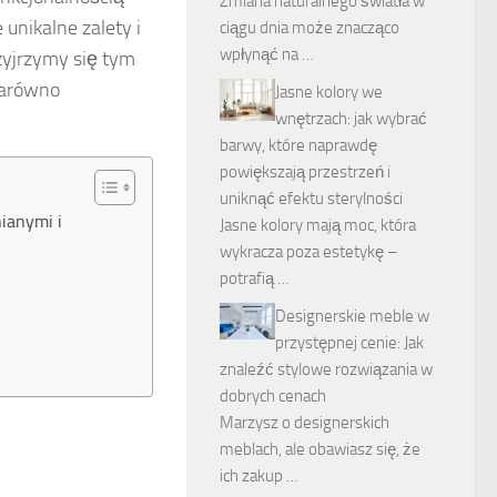
Zmiana naturalnego światła w
nikalne zalety i
ciągu dnia może znacząco
wpłynąć na …
zyjrzymy się tym
zarówno
Jasne kolory we
wnętrzach: jak wybrać
barwy, które naprawdę
powiększają przestrzeń i
uniknąć efektu sterylności
ianymi i
Jasne kolory mają moc, która
wykracza poza estetykę –
potrafią …
Designerskie meble w
przystępnej cenie: Jak
znaleźć stylowe rozwiązania w
dobrych cenach
Marzysz o designerskich
meblach, ale obawiasz się, że
ich zakup …