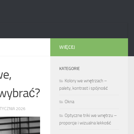
WIĘCEJ
KATEGORIE
we,
Kolory we wnętrzach –
 wybrać?
palety, kontrast i spójność
Okna
STYCZNIA 2026
Optyczne triki we wnętrzu –
proporcje i wizualna lekkość