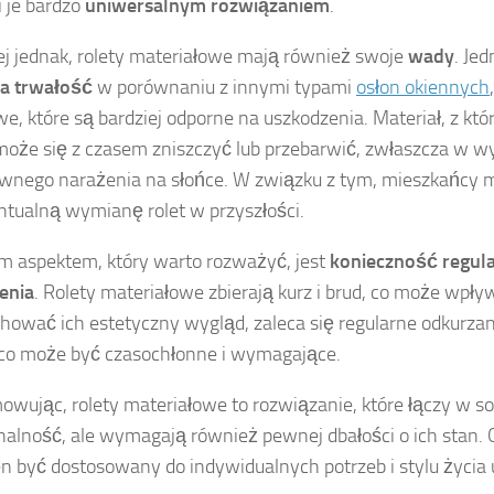
i je bardzo
uniwersalnym rozwiązaniem
.
j jednak, rolety materiałowe mają również swoje
wady
. Jed
za trwałość
w porównaniu z innymi typami
osłon okiennych
we, które są bardziej odporne na uszkodzenia. Materiał, z k
 może się z czasem zniszczyć lub przebarwić, zwłaszcza w w
wnego narażenia na słońce. W związku z tym, mieszkańcy 
tualną wymianę rolet w przyszłości.
m aspektem, który warto rozważyć, jest
konieczność regul
enia
. Rolety materiałowe zbierają kurz i brud, co może wpły
hować ich estetyczny wygląd, zaleca się regularne odkurza
 co może być czasochłonne i wymagające.
wując, rolety materiałowe to rozwiązanie, które łączy w sob
nalność, ale wymagają również pewnej dbałości o ich stan.
n być dostosowany do indywidualnych potrzeb i stylu życia