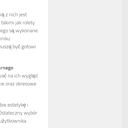
ną z nich jest
, takimi jak rolety
tórego są wykonane
yniku
muszą być gotowi
arnego
wać na ich wygląd.
nie oraz okresowe
ie estetykę i
 Ostateczny wybór
 użytkownika.