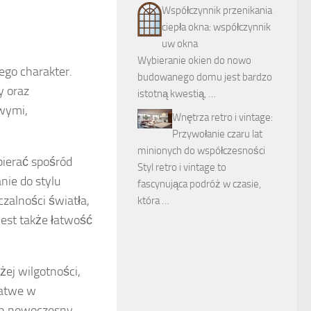
Współczynnik przenikania
ciepła okna: współczynnik
uw okna
Wybieranie okien do nowo
go charakter.
budowanego domu jest bardzo
y oraz
istotną kwestią, …
owymi,
Wnętrza retro i vintage:
Przywołanie czaru lat
minionych do współczesności
ierać spośród
Styl retro i vintage to
nie do stylu
fascynująca podróż w czasie,
czalności światła,
która …
jest także łatwość
ej wilgotności,
 łatwe w
Ich nowoczesny