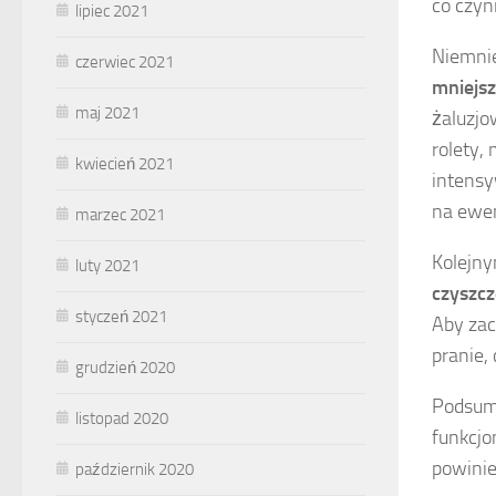
co czyn
lipiec 2021
Niemnie
czerwiec 2021
mniejs
maj 2021
żaluzjo
rolety,
kwiecień 2021
intensy
na ewen
marzec 2021
Kolejny
luty 2021
czyszcz
styczeń 2021
Aby zac
pranie,
grudzień 2020
Podsumo
listopad 2020
funkcjo
powinie
październik 2020