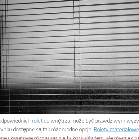
odpowiednich
rolet
do wnętrza może być prawdziwym wyzw
rynku dostępne są tak różnorodne opcje.
Rolety materiałowe
ne i kasetowe różnią się nie tylko wyglądem, ale również f