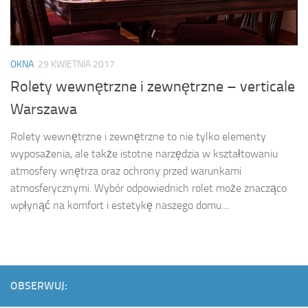
OKNA
29 KWIETNIA 2017
Rolety wewnętrzne i zewnętrzne – verticale
Warszawa
Rolety wewnętrzne i zewnętrzne to nie tylko elementy
wyposażenia, ale także istotne narzędzia w kształtowaniu
atmosfery wnętrza oraz ochrony przed warunkami
atmosferycznymi. Wybór odpowiednich rolet może znacząco
wpłynąć na komfort i estetykę naszego domu....
OBSERWUJ: