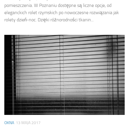
pomieszczenia. W Poznaniu dostępne są liczne opcje, od
eleganckich rolet rzymskich po nowoczesne rozwiązania jak
rolety dzień-noc. Dzięki różnorodności tkanin...
OKNA
13 MAJA 2017