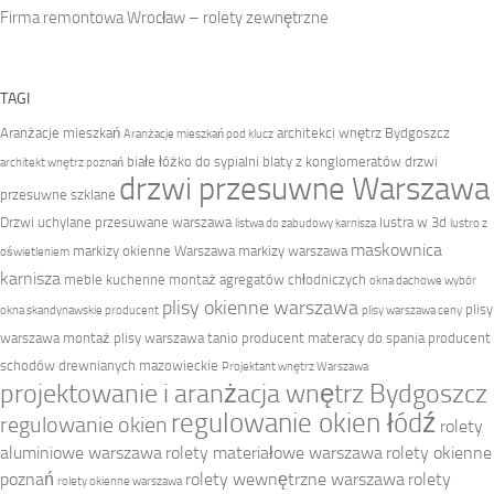
Firma remontowa Wrocław – rolety zewnętrzne
TAGI
Aranżacje mieszkań
architekci wnętrz Bydgoszcz
Aranżacje mieszkań pod klucz
białe łóżko do sypialni
blaty z konglomeratów
drzwi
architekt wnętrz poznań
drzwi przesuwne Warszawa
przesuwne szklane
Drzwi uchylane przesuwane warszawa
lustra w 3d
listwa do zabudowy karnisza
lustro z
maskownica
markizy okienne Warszawa
markizy warszawa
oświetleniem
karnisza
meble kuchenne
montaż agregatów chłodniczych
okna dachowe wybór
plisy okienne warszawa
plisy
okna skandynawskie producent
plisy warszawa ceny
warszawa montaż
plisy warszawa tanio
producent materacy do spania
producent
schodów drewnianych mazowieckie
Projektant wnętrz Warszawa
projektowanie i aranżacja wnętrz Bydgoszcz
regulowanie okien łódź
regulowanie okien
rolety
aluminiowe warszawa
rolety materiałowe warszawa
rolety okienne
poznań
rolety wewnętrzne warszawa
rolety
rolety okienne warszawa