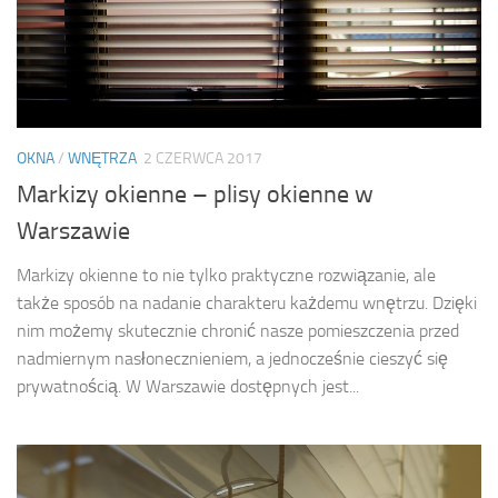
OKNA
/
WNĘTRZA
2 CZERWCA 2017
Markizy okienne – plisy okienne w
Warszawie
Markizy okienne to nie tylko praktyczne rozwiązanie, ale
także sposób na nadanie charakteru każdemu wnętrzu. Dzięki
nim możemy skutecznie chronić nasze pomieszczenia przed
nadmiernym nasłonecznieniem, a jednocześnie cieszyć się
prywatnością. W Warszawie dostępnych jest...