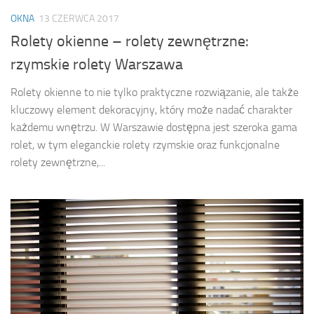
OKNA
13 CZERWCA 2017
Rolety okienne – rolety zewnętrzne:
rzymskie rolety Warszawa
Rolety okienne to nie tylko praktyczne rozwiązanie, ale także
kluczowy element dekoracyjny, który może nadać charakter
każdemu wnętrzu. W Warszawie dostępna jest szeroka gama
rolet, w tym eleganckie rolety rzymskie oraz funkcjonalne
rolety zewnętrzne,...