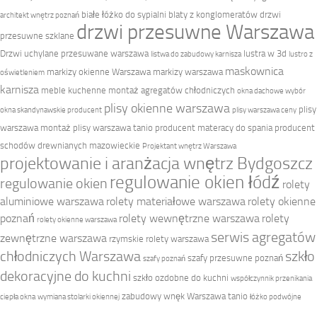
białe łóżko do sypialni
blaty z konglomeratów
drzwi
architekt wnętrz poznań
drzwi przesuwne Warszawa
przesuwne szklane
Drzwi uchylane przesuwane warszawa
lustra w 3d
listwa do zabudowy karnisza
lustro z
maskownica
markizy okienne Warszawa
markizy warszawa
oświetleniem
karnisza
meble kuchenne
montaż agregatów chłodniczych
okna dachowe wybór
plisy okienne warszawa
plisy
okna skandynawskie producent
plisy warszawa ceny
warszawa montaż
plisy warszawa tanio
producent materacy do spania
producent
schodów drewnianych mazowieckie
Projektant wnętrz Warszawa
projektowanie i aranżacja wnętrz Bydgoszcz
regulowanie okien łódź
regulowanie okien
rolety
aluminiowe warszawa
rolety materiałowe warszawa
rolety okienne
poznań
rolety wewnętrzne warszawa
rolety
rolety okienne warszawa
serwis agregatów
zewnętrzne warszawa
rzymskie rolety warszawa
chłodniczych Warszawa
szkło
szafy przesuwne poznań
szafy poznań
dekoracyjne do kuchni
szkło ozdobne do kuchni
współczynnik przenikania
zabudowy wnęk Warszawa tanio
ciepła okna
wymiana stolarki okiennej
łóżko podwójne