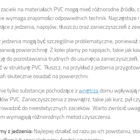
 zacieki na materiałach PVC mogą mieć różnorodne źródła, c
e wymaga znajomości odpowiednich technik. Najczęstsze ro
ące z jedzenia, napojów, tłuszczu oraz zanieczyszczeń z ze
 jedzenia mogą być szczególnie problematyczne, ponieważ s
barwią powierzchnię. Z kolei plamy po napojach, takie jak k
ję do pozostawiania trudnych do usunięcia zanieczyszczeń,
 w strukturę PVC. Tłuszcz, na przykład z jedzenia przygoto
rafi skutecznie osiadać na powierzchni.
nie tylko substancje pochodzące z
wnętrza
domu wpływają n
łów PVC. Zanieczyszczenia z zewnątrz, takie jak kurz, pył cz
owadzić do nieestetycznych zacieków. Warto zwrócić uwagę
am wymagają różnorodnych metod czyszczenia.
my z jedzenia:
Najlepiej działać od razu po ich powstaniu, st