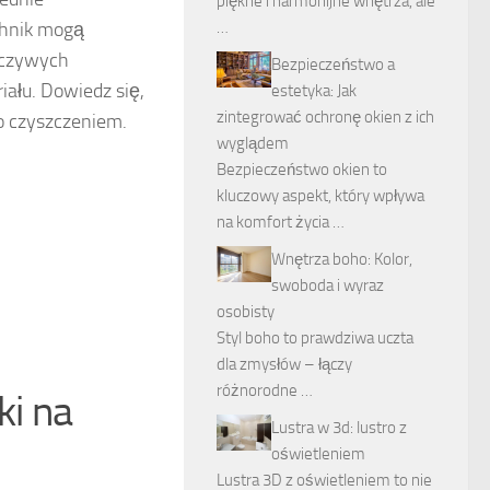
piękne i harmonijne wnętrza, ale
chnik mogą
…
orczywych
Bezpieczeństwo a
iału. Dowiedz się,
estetyka: Jak
zintegrować ochronę okien z ich
o czyszczeniem.
wyglądem
Bezpieczeństwo okien to
kluczowy aspekt, który wpływa
na komfort życia …
Wnętrza boho: Kolor,
swoboda i wyraz
osobisty
Styl boho to prawdziwa uczta
dla zmysłów – łączy
różnorodne …
ki na
Lustra w 3d: lustro z
oświetleniem
Lustra 3D z oświetleniem to nie