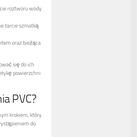
ycie roztworu wody
ie tarcie szmatką
ntem oraz bieżąca
ować się do ich
tetykę powierzchni
nia PVC?
nym krokiem, który
zystąpieniem do