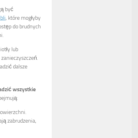
gą być
bli
, które mogłyby
ostęp do brudnych
i.
iotły lub
h zanieczyszczeń.
adzić dalsze
dzić wszystkie
bejmują:
powierzchni.
ają zabrudzenia,