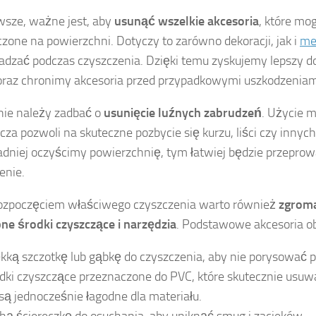
wsze, ważne jest, aby
usunąć wszelkie akcesoria
, które mo
zone na powierzchni. Dotyczy to zarówno dekoracji, jak i
me
adzać podczas czyszczenia. Dzięki temu zyskujemy lepszy d
oraz chronimy akcesoria przed przypadkowymi uszkodzeniam
ie należy zadbać o
usunięcie luźnych zabrudzeń
. Użycie m
cza pozwoli na skuteczne pozbycie się kurzu, liści czy innyc
adniej oczyścimy powierzchnię, tym łatwiej będzie przeprow
enie.
ozpoczęciem właściwego czyszczenia warto również
zgroma
ne środki czyszczące i narzędzia
. Podstawowe akcesoria o
kką szczotkę lub gąbkę do czyszczenia, aby nie porysować 
dki czyszczące przeznaczone do PVC, które skutecznie usuw
 są jednocześnie łagodne dla materiału.