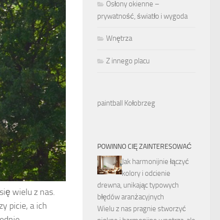
Osłony okienne –
prywatność, światło i wygoda
Wnętrza
Z innego placu
paintball Kołobrzeg
POWINNO CIĘ ZAINTERESOWAĆ
Jak harmonijnie łączyć
kolory i odcienie
drewna, unikając typowych
ię wielu z nas.
błędów aranżacyjnych
 picie, a ich
Wielu z nas pragnie stworzyć
ednie