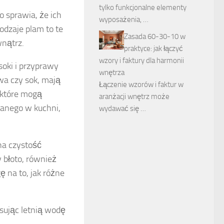
tylko funkcjonalne elementy
o sprawia, że ich
wyposażenia, …
dzaje plam to te
Zasada 60-30-10 w
wnątrz.
praktyce: jak łączyć
wzory i faktury dla harmonii
oki i przyprawy
wnętrza
awa czy sok, mają
Łączenie wzorów i faktur w
 które mogą
aranżacji wnętrz może
wanego w kuchni,
wydawać się …
a czystość
y błoto, również
 na to, jak różne
osując letnią wodę