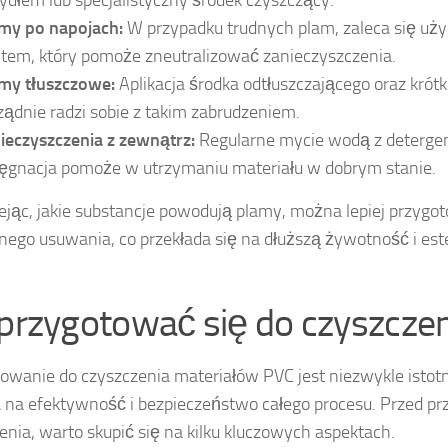
ydłem lub specjalistyczny środek czyszczący.
my po napojach:
W przypadku trudnych plam, zaleca się uż
ctem, który pomoże zneutralizować zanieczyszczenia.
my tłuszczowe:
Aplikacja środka odtłuszczającego oraz krótk
ządnie radzi sobie z takim zabrudzeniem.
ieczyszczenia z zewnątrz:
Regularne mycie wodą z deterge
lęgnacja pomoże w utrzymaniu materiału w dobrym stanie.
jąc, jakie substancje powodują plamy, można lepiej przygot
nego usuwania, co przekłada się na dłuższą żywotność i es
 przygotować się do czyszcze
owanie do czyszczenia materiałów PVC jest niezwykle istot
na efektywność i bezpieczeństwo całego procesu. Przed pr
enia, warto skupić się na kilku kluczowych aspektach.