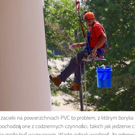
 zacieki na powierzchniach PVC to problem, z którym boryka s
pochodzą one z codziennych czynności, takich jak jedzenie czy
ie może być wyzwaniem. Warto jednak wiedzieć, że odpowi