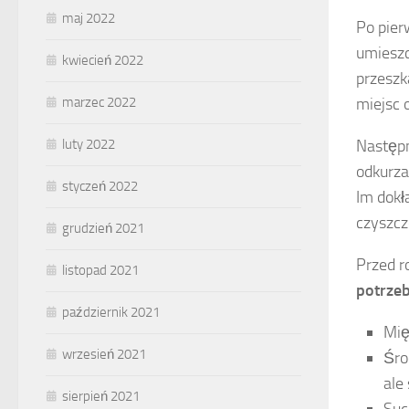
maj 2022
Po pier
umieszc
kwiecień 2022
przeszk
miejsc 
marzec 2022
Następn
luty 2022
odkurza
styczeń 2022
Im dokł
czyszcz
grudzień 2021
Przed r
listopad 2021
potrzeb
październik 2021
Mię
wrzesień 2021
Śro
ale
sierpień 2021