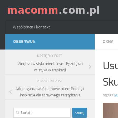
Skip to content
Współpraca i kontakt
OBSERWUJ:
OKNA
NASTĘPNY POST
Usu
Wnętrza w stylu orientalnym: Egzotyka i
mistyka w aranżacji
Sku
POPRZEDNI POST
Jak zorganizować domowe biuro: Porady i
inspiracje dla sprawnego zarządzania
PRZEZ
M
Szukaj: