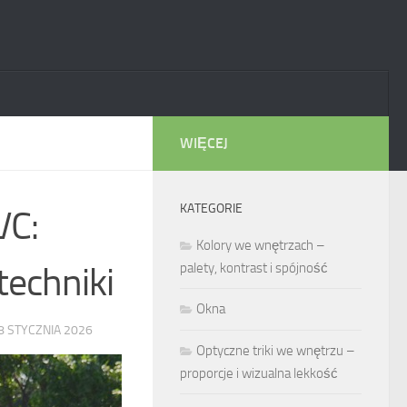
WIĘCEJ
KATEGORIE
VC:
Kolory we wnętrzach –
techniki
palety, kontrast i spójność
Okna
8 STYCZNIA 2026
Optyczne triki we wnętrzu –
proporcje i wizualna lekkość