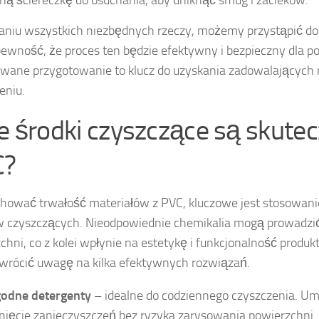
hą ściereczkę do osuchania, aby uniknąć smug i zacieków.
aniu wszystkich niezbędnych rzeczy, możemy przystąpić do
ewność, że proces ten będzie efektywny i bezpieczny dla p
wane przygotowanie to klucz do uzyskania zadowalających 
eniu.
ie środki czyszczące są skute
C?
hować trwałość materiałów z PVC, kluczowe jest stosowan
 czyszczących. Nieodpowiednie chemikalia mogą prowadzić
chni, co z kolei wpłynie na estetykę i funkcjonalność produk
wrócić uwagę na kilka efektywnych rozwiązań.
odne detergenty
– idealne do codziennego czyszczenia. Um
nięcie zanieczyszczeń bez ryzyka zarysowania powierzchni.