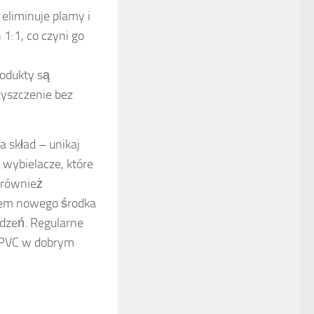
 eliminuje plamy i
1:1, co czyni go
rodukty są
zyszczenie bez
 skład – unikaj
 wybielacze, które
 również
ciem nowego środka
odzeń. Regularne
 PVC w dobrym