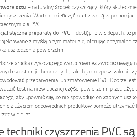
twory octu
– naturalny środek czyszczący, który skutecznie
ieczyszczenia. Warto rozcieńczyć ocet z wodą w proporcjach 
piecznym dla PVC.
cjalistyczne preparaty do PVC
– dostępne w sklepach, te p
rojektowane z myślą o tym materiale, oferując optymalne c
yka uszkodzenia powierzchni.
borze środka czyszczącego warto również zwrócić uwagę na
nych substancji chemicznych, takich jak rozpuszczalniki czy
wodować przebarwienia lub zmatowienie PVC. Dobrze jest
wadzić test na niewidocznej części powierzchni przed uży
ącego, aby upewnić się, że nie spowoduje on żadnych uszk
zenie z użyciem odpowiednich produktów pomoże utrzymać
rzez wiele lat.
ie techniki czyszczenia PVC są