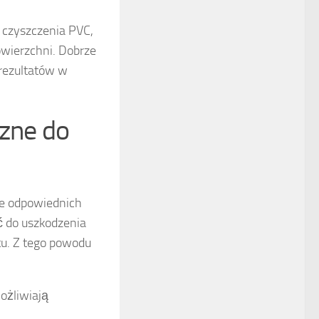
 czyszczenia PVC,
owierzchni. Dobrze
rezultatów w
czne do
ie odpowiednich
 do uszkodzenia
tu. Z tego powodu
ożliwiają