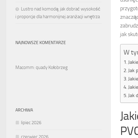
przygot
Lustro nad komodą: jak dobrać wysokość
znacząc
i proporcje dla harmonijnej aranżacji wnętrza
zabrudz
jak sku
NAJNOWSZE KOMENTARZE
W ty
Jaki
Macomm: quady Kołobrzeg
Jak 
Jaki
Jaki
Jak 
ARCHIWA
Jak
lipiec 2026
PV
czerwiec 2026