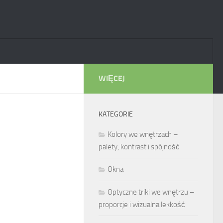
WIĘCEJ
KATEGORIE
Kolory we wnętrzach –
palety, kontrast i spójność
Okna
Optyczne triki we wnętrzu –
proporcje i wizualna lekkość