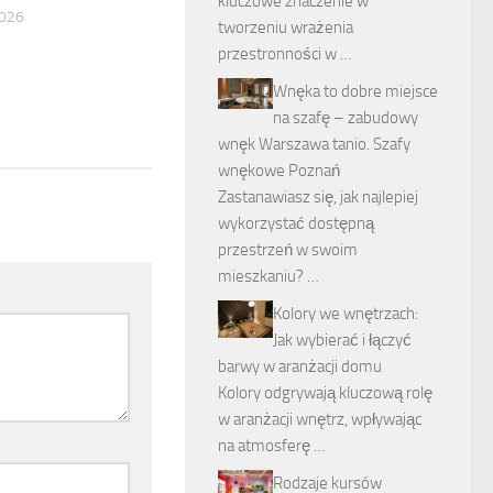
kluczowe znaczenie w
026
tworzeniu wrażenia
przestronności w …
Wnęka to dobre miejsce
na szafę – zabudowy
wnęk Warszawa tanio. Szafy
wnękowe Poznań
Zastanawiasz się, jak najlepiej
wykorzystać dostępną
przestrzeń w swoim
mieszkaniu? …
Kolory we wnętrzach:
Jak wybierać i łączyć
barwy w aranżacji domu
Kolory odgrywają kluczową rolę
w aranżacji wnętrz, wpływając
na atmosferę …
Rodzaje kursów