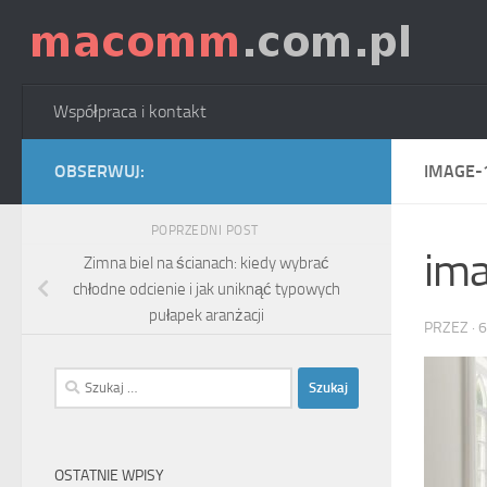
Skip to content
Współpraca i kontakt
OBSERWUJ:
IMAGE-
POPRZEDNI POST
im
Zimna biel na ścianach: kiedy wybrać
chłodne odcienie i jak uniknąć typowych
pułapek aranżacji
PRZEZ
·
6
Szukaj:
OSTATNIE WPISY