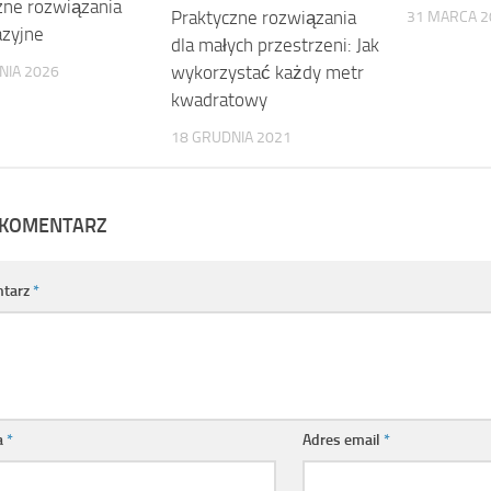
zne rozwiązania
Praktyczne rozwiązania
31 MARCA 2
zyjne
dla małych przestrzeni: Jak
wykorzystać każdy metr
NIA 2026
kwadratowy
18 GRUDNIA 2021
 KOMENTARZ
tarz
*
a
*
Adres email
*