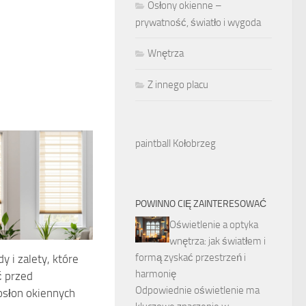
Osłony okienne –
prywatność, światło i wygoda
Wnętrza
Z innego placu
paintball Kołobrzeg
POWINNO CIĘ ZAINTERESOWAĆ
Oświetlenie a optyka
wnętrza: jak światłem i
formą zyskać przestrzeń i
y i zalety, które
harmonię
ć przed
Odpowiednie oświetlenie ma
słon okiennych