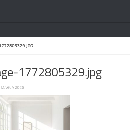
1772805329.JPG
age-1772805329.jpg
 MARCA 2026