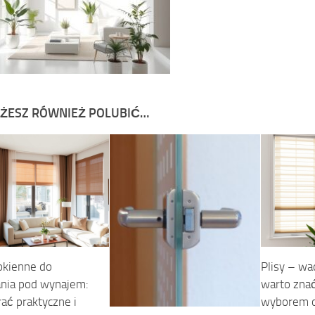
ŻESZ RÓWNIEŻ POLUBIĆ…
okienne do
Plisy – wad
nia pod wynajem:
warto zna
rać praktyczne i
wyborem o