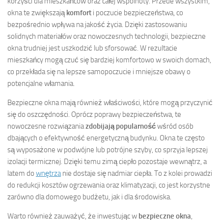
korzyści dla mieszkańców oraz całej wspólnoty. Przede wszystkim,
okna te zwiększają
komfort
i poczucie bezpieczeństwa, co
bezpośrednio wpływa na jakość życia. Dzięki zastosowaniu
solidnych materiałów oraz nowoczesnych technologii, bezpieczne
okna trudniej jest uszkodzić lub sforsować. W rezultacie
mieszkańcy mogą czuć się bardziej komfortowo w swoich domach,
co przekłada się na lepsze samopoczucie i mniejsze obawy o
potencjalne włamania.
Bezpieczne okna mają również właściwości, które mogą przyczynić
się do oszczędności. Oprócz poprawy bezpieczeństwa, te
nowoczesne rozwiązania
zdobijają popularność
wśród osób
dbających o efektywność energetyczną budynku. Okna te często
są wyposażone w podwójne lub potrójne szyby, co sprzyja lepszej
izolacji termicznej. Dzięki temu zimą ciepło pozostaje wewnątrz, a
latem do
wnętrza
nie dostaje się nadmiar ciepła. To z kolei prowadzi
do redukcji kosztów ogrzewania oraz klimatyzacji, co jest korzystne
zarówno dla domowego budżetu, jak i dla środowiska.
Warto również zauważyć, że inwestując w
bezpieczne okna
,