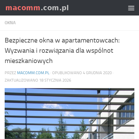
Skip to content
OKNA
Bezpieczne okna w apartamentowcach:
Wyzwania i rozwiązania dla wspólnot
mieszkaniowych
PRZEZ
MACOMM.COM.PL
· OPUBLIKOWANO
4 GRUDNIA 2020
·
ZAKTUALIZOWANO
18 STYCZNIA 2026