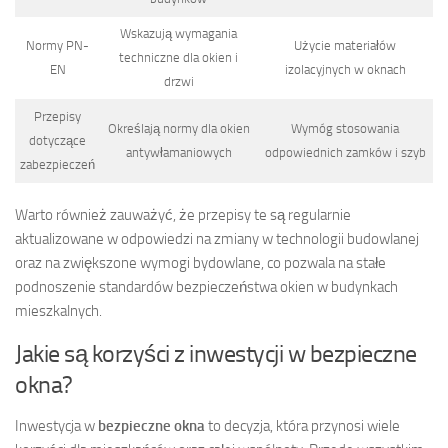
Wskazują wymagania
Normy PN-
Użycie materiałów
techniczne dla okien i
EN
izolacyjnych w oknach
drzwi
Przepisy
Określają normy dla okien
Wymóg stosowania
dotyczące
antywłamaniowych
odpowiednich zamków i szyb
zabezpieczeń
Warto również zauważyć, że przepisy te są regularnie
aktualizowane w odpowiedzi na zmiany w technologii budowlanej
oraz na zwiększone wymogi bydowlane, co pozwala na stałe
podnoszenie standardów bezpieczeństwa okien w budynkach
mieszkalnych.
Jakie są korzyści z inwestycji w bezpieczne
okna?
Inwestycja w
bezpieczne okna
to decyzja, która przynosi wiele