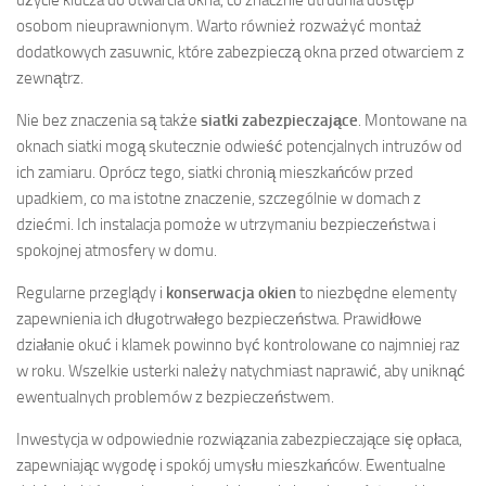
użycie klucza do otwarcia okna, co znacznie utrudnia dostęp
osobom nieuprawnionym. Warto również rozważyć montaż
dodatkowych zasuwnic, które zabezpieczą okna przed otwarciem z
zewnątrz.
Nie bez znaczenia są także
siatki zabezpieczające
. Montowane na
oknach siatki mogą skutecznie odwieść potencjalnych intruzów od
ich zamiaru. Oprócz tego, siatki chronią mieszkańców przed
upadkiem, co ma istotne znaczenie, szczególnie w domach z
dziećmi. Ich instalacja pomoże w utrzymaniu bezpieczeństwa i
spokojnej atmosfery w domu.
Regularne przeglądy i
konserwacja okien
to niezbędne elementy
zapewnienia ich długotrwałego bezpieczeństwa. Prawidłowe
działanie okuć i klamek powinno być kontrolowane co najmniej raz
w roku. Wszelkie usterki należy natychmiast naprawić, aby uniknąć
ewentualnych problemów z bezpieczeństwem.
Inwestycja w odpowiednie rozwiązania zabezpieczające się opłaca,
zapewniając wygodę i spokój umysłu mieszkańców. Ewentualne