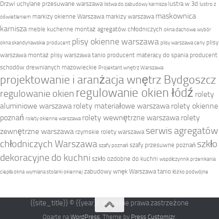
Drzwi uchylane przesuwane warszawa
lustra w 3d
listwa do zabudowy karnisza
lustro z
maskownica
markizy okienne Warszawa
markizy warszawa
oświetleniem
karnisza
meble kuchenne
montaż agregatów chłodniczych
okna dachowe wybór
plisy okienne warszawa
plisy
okna skandynawskie producent
plisy warszawa ceny
warszawa montaż
plisy warszawa tanio
producent materacy do spania
producent
schodów drewnianych mazowieckie
Projektant wnętrz Warszawa
projektowanie i aranżacja wnętrz Bydgoszcz
regulowanie okien łódź
regulowanie okien
rolety
aluminiowe warszawa
rolety materiałowe warszawa
rolety okienne
poznań
rolety wewnętrzne warszawa
rolety
rolety okienne warszawa
serwis agregatów
zewnętrzne warszawa
rzymskie rolety warszawa
chłodniczych Warszawa
szkło
szafy przesuwne poznań
szafy poznań
dekoracyjne do kuchni
szkło ozdobne do kuchni
współczynnik przenikania
zabudowy wnęk Warszawa tanio
ciepła okna
wymiana stolarki okiennej
łóżko podwójne
{{site_title}} © {{year}}. Wszelkie prawa zastrzeżone
Oparte na
WordPress
. Theme by
Press Customizr
.