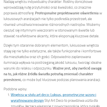
Nadają wnętrzu indywidualny charakter. Rośliny doniczkowe
wprowadzają nutę przytulności oraz świeżości, co znacznie
poprawia atmosferę.
Profesjonalne projektowanie oświetlenia
w
luksusowych aranżacjach nie tylko podkreśla przestrzeń, ale
również umożliwia kreowanie różnorodnych nastrojów. Możemy
cieszyć się intymnymi wieczorami w stonowanym świetle lub
stawiać na efektowne akcenty, które eksponują kluczowe detale.
Dzięki tym starannie dobranym elementom, luksusowe wnętrza
stają się nie tylko estetyczne, ale także funkcjonalne i komfortowe
dla mieszkańców oraz ich gości. Odpowiednio zaplanowana
iluminacja wpływa na postrzeganą jakość luksusu, tworząc idealne
warunki do relaksu i odpoczynku.
Ważne jest, aby zwrócić uwagę
na to, jak różne źródła światła potrafią zmieniać charakter
przestrzeni,
co może być kluczowe podczas planowania aranżacji.
Podobne wpisy:
Wnętrza w stylu art deco: Luksus, geometryczne wzory i
wyrafinowany design
Styl Art Deco to prawdziwa uczta dla
zmysłów, łącząca elegancję z nowoczesnością, która zyskała