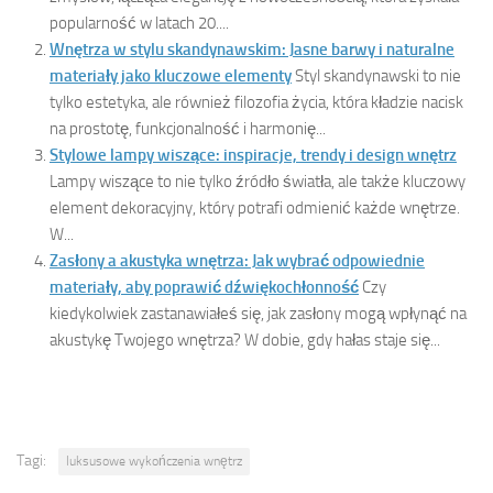
popularność w latach 20....
Wnętrza w stylu skandynawskim: Jasne barwy i naturalne
materiały jako kluczowe elementy
Styl skandynawski to nie
tylko estetyka, ale również filozofia życia, która kładzie nacisk
na prostotę, funkcjonalność i harmonię...
Stylowe lampy wiszące: inspiracje, trendy i design wnętrz
Lampy wiszące to nie tylko źródło światła, ale także kluczowy
element dekoracyjny, który potrafi odmienić każde wnętrze.
W...
Zasłony a akustyka wnętrza: Jak wybrać odpowiednie
materiały, aby poprawić dźwiękochłonność
Czy
kiedykolwiek zastanawiałeś się, jak zasłony mogą wpłynąć na
akustykę Twojego wnętrza? W dobie, gdy hałas staje się...
Tagi:
luksusowe wykończenia wnętrz