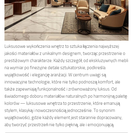
Luksusowe wykończenia wnętrz to sztuka łączenia najwyższej
jakości materiałów z unikalnym designem, tworząc przestrzenie o
prestiżowym charakterze. Każdy szczegół, od ekskluzywnych mebli
na wymiar po finezyjne detale sztukatorskie, podkreśla
wyjątkowość i elegancję aranżacji. W centrum uwagi są
innowacyjne technologie, które nie tylko podnoszą komfort, ale
także zapewniają funkcjonalność i zrównoważony luksus. Od
świadomego doboru materiałów naturalnych po harmonijną paletę
kolorów — luksusowe wnętrza to przestrzenie, które emanują
stylem, klasyką i nowoczesnością jednocześnie. To synonim
wyjątkowości, gdzie każdy element jest starannie dopracowany,
aby tworzyć przestrzeń nie tylko piękną, ale i emocjonującą.