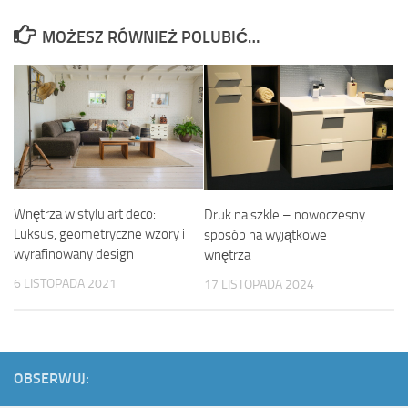
MOŻESZ RÓWNIEŻ POLUBIĆ…
Wnętrza w stylu art deco:
Druk na szkle – nowoczesny
Luksus, geometryczne wzory i
sposób na wyjątkowe
wyrafinowany design
wnętrza
6 LISTOPADA 2021
17 LISTOPADA 2024
OBSERWUJ: