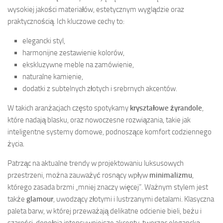
wysokiej jakości materiałów, estetycznym wyglądzie oraz
praktycznością. Ich kluczowe cechy to:
elegancki styl,
harmonijne zestawienie kolorów,
ekskluzywne meble na zamówienie,
naturalne kamienie,
dodatki z subtelnych złotych i srebrnych akcentów.
W takich aranżacjach często spotykamy
kryształowe żyrandole
,
które nadają blasku, oraz nowoczesne rozwiązania, takie jak
inteligentne systemy domowe, podnoszące komfort codziennego
życia.
Patrząc na aktualne trendy w projektowaniu luksusowych
przestrzeni, można zauważyć rosnący wpływ
minimalizmu
,
którego zasada brzmi „mniej znaczy więcej”. Ważnym stylem jest
także
glamour
, uwodzący złotymi i lustrzanymi detalami. Klasyczna
paleta barw, w której przeważają delikatne odcienie bieli, beżu i