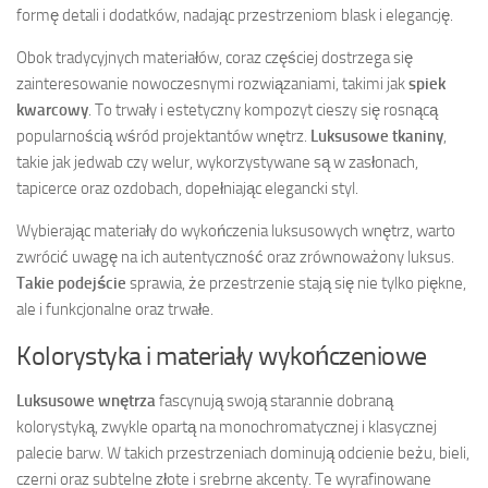
formę detali i dodatków, nadając przestrzeniom blask i elegancję.
Obok tradycyjnych materiałów, coraz częściej dostrzega się
zainteresowanie nowoczesnymi rozwiązaniami, takimi jak
spiek
kwarcowy
. To trwały i estetyczny kompozyt cieszy się rosnącą
popularnością wśród projektantów wnętrz.
Luksusowe tkaniny
,
takie jak jedwab czy welur, wykorzystywane są w zasłonach,
tapicerce oraz ozdobach, dopełniając elegancki styl.
Wybierając materiały do wykończenia luksusowych wnętrz, warto
zwrócić uwagę na ich autentyczność oraz zrównoważony luksus.
Takie podejście
sprawia, że przestrzenie stają się nie tylko piękne,
ale i funkcjonalne oraz trwałe.
Kolorystyka i materiały wykończeniowe
Luksusowe wnętrza
fascynują swoją starannie dobraną
kolorystyką, zwykle opartą na monochromatycznej i klasycznej
palecie barw. W takich przestrzeniach dominują odcienie beżu, bieli,
czerni oraz subtelne złote i srebrne akcenty. Te wyrafinowane