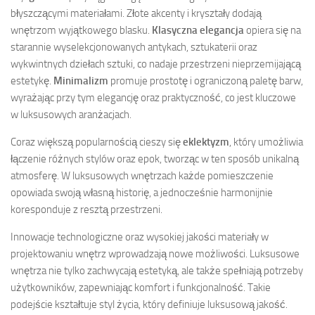
błyszczącymi materiałami. Złote akcenty i kryształy dodają
wnętrzom wyjątkowego blasku.
Klasyczna elegancja
opiera się na
starannie wyselekcjonowanych antykach, sztukaterii oraz
wykwintnych dziełach sztuki, co nadaje przestrzeni nieprzemijającą
estetykę.
Minimalizm
promuje prostotę i ograniczoną paletę barw,
wyrażając przy tym elegancję oraz praktyczność, co jest kluczowe
w luksusowych aranżacjach.
Coraz większą popularnością cieszy się
eklektyzm
, który umożliwia
łączenie różnych stylów oraz epok, tworząc w ten sposób unikalną
atmosferę. W luksusowych wnętrzach każde pomieszczenie
opowiada swoją własną historię, a jednocześnie harmonijnie
koresponduje z resztą przestrzeni.
Innowacje technologiczne oraz wysokiej jakości materiały w
projektowaniu wnętrz wprowadzają nowe możliwości. Luksusowe
wnętrza nie tylko zachwycają estetyką, ale także spełniają potrzeby
użytkowników, zapewniając komfort i funkcjonalność. Takie
podejście kształtuje styl życia, który definiuje luksusową jakość.