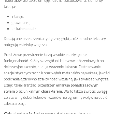
materiałów, ale także umiejętność ich zastosowania. Elementy
takie jak:
intarsje,
grawerunki,
unikalne dodatki.
Dodają one przestrzeni artystycznej głębi, a różnorodne tekstury
potęgują estetykę wnętrza.
Prestiżowe przestrzenie łączą w sobie estetykę oraz
funkcjonalność. Każdy szczegół, od listew wykończeniowych po
dekoracyjne akcenty, buduje wrażenie
luksusu
. Zastosowanie
specjalistycznych technik oraz wybór materiałów najwyższej jakości
podkreślają zarówno atrakcyjność wizualną, jak i trwałość wnętrza.
Dzięki takiej aranżacji przestrzeń emanuje
ponadczasowym
stylem
oraz
unikalnym charakterem
. Warto także zwrócić uwagę,
że staranny dobór kolorów i wzorów ma ogromny wpływ na odbiór
całej aranżacji.