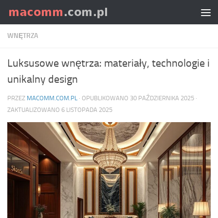
Skip to content
WNĘTRZA
Luksusowe wnętrza: materiały, technologie i
unikalny design
PRZEZ
MACOMM.COM.PL
· OPUBLIKOWANO
30 PAŹDZIERNIKA 2025
·
ZAKTUALIZOWANO
6 LISTOPADA 2025