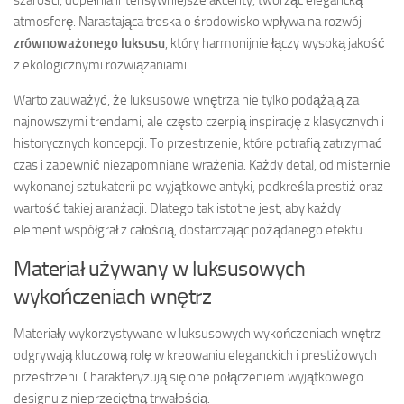
szarości, dopełnia intensywniejsze akcenty, tworząc elegancką
atmosferę. Narastająca troska o środowisko wpływa na rozwój
zrównoważonego luksusu
, który harmonijnie łączy wysoką jakość
z ekologicznymi rozwiązaniami.
Warto zauważyć, że luksusowe wnętrza nie tylko podążają za
najnowszymi trendami, ale często czerpią inspirację z klasycznych i
historycznych koncepcji. To przestrzenie, które potrafią zatrzymać
czas i zapewnić niezapomniane wrażenia. Każdy detal, od misternie
wykonanej sztukaterii po wyjątkowe antyki, podkreśla prestiż oraz
wartość takiej aranżacji. Dlatego tak istotne jest, aby każdy
element współgrał z całością, dostarczając pożądanego efektu.
Materiał używany w luksusowych
wykończeniach wnętrz
Materiały wykorzystywane w luksusowych wykończeniach wnętrz
odgrywają kluczową rolę w kreowaniu eleganckich i prestiżowych
przestrzeni. Charakteryzują się one połączeniem wyjątkowego
designu z nieprzeciętną trwałością.