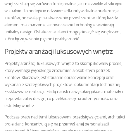
wnętrza stają się zarówno funkcjonalne, jak i niezwykle atrakcyjne
wizualnie. To podejście odzwierciedla indywidualne preferencje
klientów, pozwalając na stworzenie przestrzeni, w której każdy
element ma znaczenie, a nowoczesne technologie wspierają
unikalny design. Ostatecznie klienci mogą cieszyć się wnętrzami,
które łączą w sobie piękno i praktyczność.
Projekty aranżacji luksusowych wnętrz
Projekty aranżacji luksusowych wnętrz to skomplikowany proces,
który wymaga głębokiego zrozumienia osobistych potrzeb
klientów. Kluczowe jest staranne opracowanie koncepcji oraz
wykonanie szczegółowych projektów i dokumentacji technicznej.
Ekskluzywne realizacje kładą nacisk na wysokiej jakości materiały i
niepowtarzalny design, co przekłada się na autentyczność oraz
estetykę wnętrz.
Podczas pracy nad tymi luksusowymi przedsięwzięciami, architekci i
projektanci koncentrują się na przemyślanej personalizacji
przestrzeni. W tym kontekście, meble na wymiar odgrywają