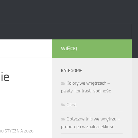
WIĘCEJ
KATEGORIE
ie
Kolory we wnętrzach –
palety, kontrast i spójność
Okna
Optyczne triki we wnętrzu –
proporcje i wizualna lekkość
18 STYCZNIA 2026