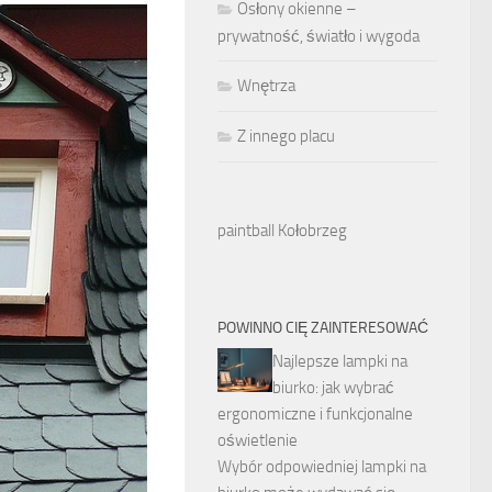
Osłony okienne –
prywatność, światło i wygoda
Wnętrza
Z innego placu
paintball Kołobrzeg
POWINNO CIĘ ZAINTERESOWAĆ
Najlepsze lampki na
biurko: jak wybrać
ergonomiczne i funkcjonalne
oświetlenie
Wybór odpowiedniej lampki na