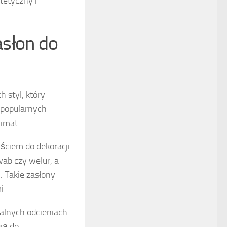
tetyczny i
asłon do
 styl, który
 popularnych
imat.
jściem do dekoracji
ab czy welur, a
. Takie zasłony
i.
alnych odcieniach.
ją do