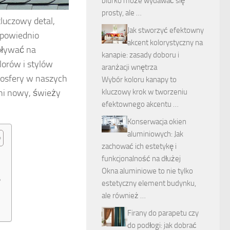
biurko może wydawać się
prosty, ale …
luczowy detal,
Jak stworzyć efektowny
dpowiednio
akcent kolorystyczny na
pływać na
kanapie: zasady doboru i
orów i stylów
aranżacji wnętrza
mosfery w naszych
Wybór koloru kanapy to
ni nowy, świeży
kluczowy krok w tworzeniu
efektownego akcentu …
Konserwacja okien
aluminiowych: Jak
zachować ich estetykę i
funkcjonalność na dłużej
Okna aluminiowe to nie tylko
?
estetyczny element budynku,
ale również …
Firany do parapetu czy
do podłogi: jak dobrać