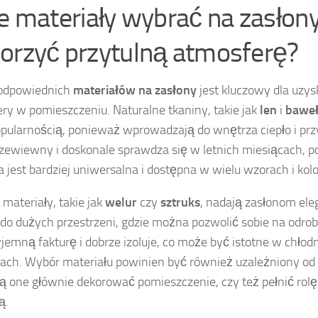
ie materiały wybrać na zasłony
orzyć przytulną atmosferę?
odpowiednich
materiałów na zasłony
jest kluczowy dla uzy
ry w pomieszczeniu. Naturalne tkaniny, takie jak
len
i
bawe
pularnością, ponieważ wprowadzają do wnętrza ciepło i przy
przewiewny i doskonale sprawdza się w letnich miesiącach, 
 jest bardziej uniwersalna i dostępna w wielu wzorach i kol
 materiały, takie jak
welur
czy
sztruks
, nadają zasłonom ele
 do dużych przestrzeni, gdzie można pozwolić sobie na odrob
jemną fakturę i dobrze izoluje, co może być istotne w chłod
ach. Wybór materiału powinien być również uzależniony od f
ą one głównie dekorować pomieszczenie, czy też pełnić rolę
ą.