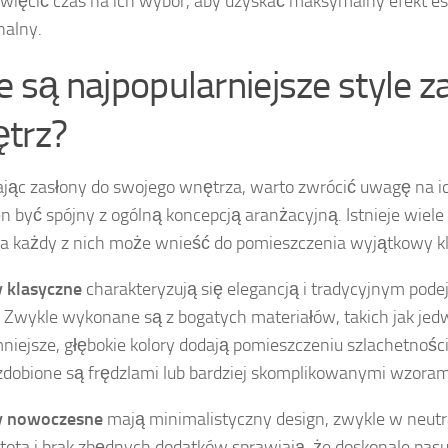
święcić czas na ich wybór, aby uzyskać maksymalny efekt es
nalny.
ie są najpopularniejsze style z
trz?
jąc zasłony do swojego wnętrza, warto zwrócić uwagę na ich
n być spójny z ogólną koncepcją aranżacyjną. Istnieje wiele
 a każdy z nich może wnieść do pomieszczenia wyjątkowy kl
 klasyczne
charakteryzują się elegancją i tradycyjnym pode
 Zwykle wykonane są z bogatych materiałów, takich jak jedw
mniejsze, głębokie kolory dodają pomieszczeniu szlachetności
zdobione są frędzlami lub bardziej skomplikowanymi wzoram
y nowoczesne
mają minimalistyczny design, zwykle w neutr
stota i brak zbędnych dodatków sprawiają, że doskonale pasu