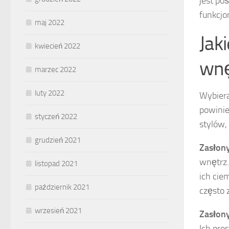
jest po
funkcjo
maj 2022
Jak
kwiecień 2022
wnę
marzec 2022
luty 2022
Wybiera
powinie
styczeń 2022
stylów,
grudzień 2021
Zasłony
wnętrz.
listopad 2021
ich cie
październik 2021
często 
wrzesień 2021
Zasłon
Ich pro