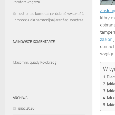
komfort wnętrza
Zasłon
Lustro nad komodą: jak dobrać wysokość
który m
i proporcje dla harmonijnej aranżacji wnętrza
dobrane
tempera
zasłon
j
NAJNOWSZE KOMENTARZE
domach.
wygląd 
Macomm: quady Kołobrzeg
W ty
Dlac
Jaki
Jaki
Jak 
ARCHIWA
Jaki
lipiec 2026