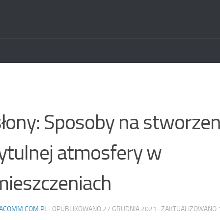
łony: Sposoby na stworzen
ytulnej atmosfery w
ieszczeniach
ACOMM.COM.PL
· OPUBLIKOWANO
27 GRUDNIA 2021
· ZAKTUALIZOWANO