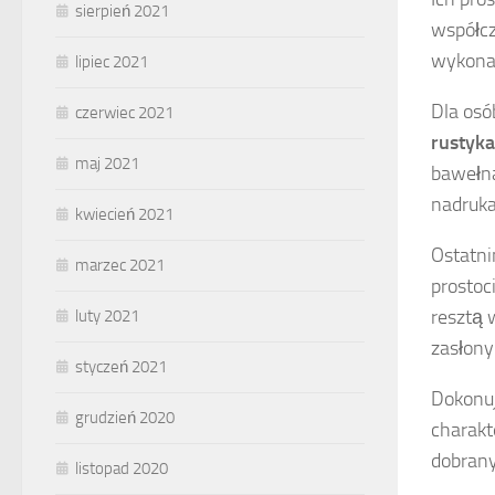
sierpień 2021
współcz
wykonan
lipiec 2021
Dla osó
czerwiec 2021
rustyka
maj 2021
bawełna
nadruka
kwiecień 2021
Ostatn
marzec 2021
prostoc
resztą 
luty 2021
zasłony
styczeń 2021
Dokonuj
grudzień 2020
charakt
dobra
listopad 2020