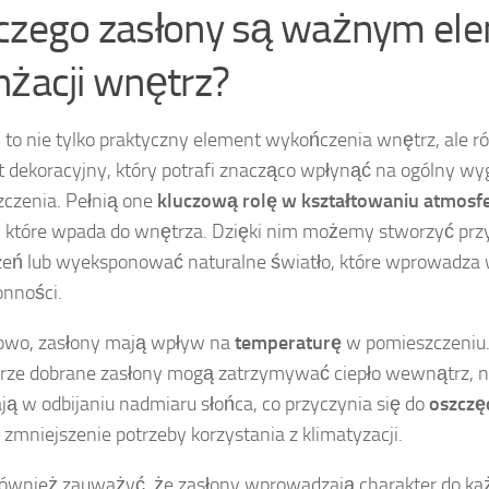
czego zasłony są ważnym e
nżacji wnętrz?
 to nie tylko praktyczny element wykończenia wnętrz, ale r
 dekoracyjny, który potrafi znacząco wpłynąć na ogólny wy
czenia. Pełnią one
kluczową rolę w kształtowaniu atmosf
, które wpada do wnętrza. Dzięki nim możemy stworzyć prz
zeń lub wyeksponować naturalne światło, które wprowadza
onności.
owo, zasłony mają wpływ na
temperaturę
w pomieszczeniu.
brze dobrane zasłony mogą zatrzymywać ciepło wewnątrz, 
ą w odbijaniu nadmiaru słońca, co przyczynia się do
oszczę
 zmniejszenie potrzeby korzystania z klimatyzacji.
ównież zauważyć, że zasłony wprowadzają charakter do ka