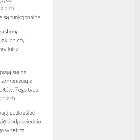
z nich
e są funkcjonalne.
zasłony
jak len czy
ry lub z
upiają się na
 harmonizują z
ałtów. Tego typu
eniach.
mają podkreślać
Dzięki odpowiednio
go wnętrza.