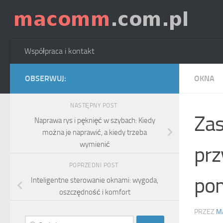
Skip to content
Współpraca i kontakt
OBSERWUJ:
OKNA
NASTĘPNY POST
Zas
Naprawa rys i pęknięć w szybach: Kiedy
można je naprawić, a kiedy trzeba
wymienić
prz
POPRZEDNI POST
pom
Inteligentne sterowanie oknami: wygoda,
oszczędność i komfort
PRZEZ
M
Szukaj: