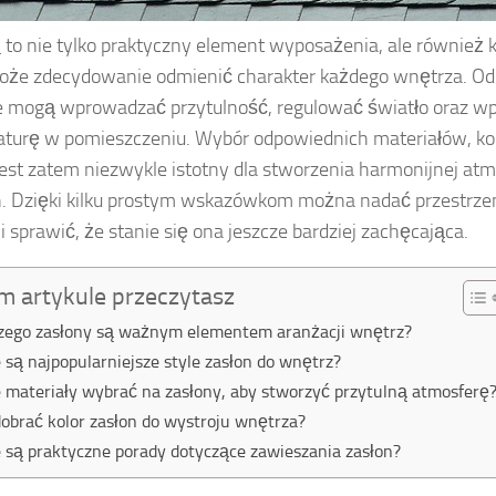
y
to nie tylko praktyczny element wyposażenia, ale również k
oże zdecydowanie odmienić charakter każdego wnętrza. O
 mogą wprowadzać przytulność, regulować światło oraz w
turę w pomieszczeniu. Wybór odpowiednich materiałów, kol
est zatem niezwykle istotny dla stworzenia harmonijnej at
 Dzięki kilku prostym wskazówkom można nadać przestrze
i sprawić, że stanie się ona jeszcze bardziej zachęcająca.
m artykule przeczytasz
zego zasłony są ważnym elementem aranżacji wnętrz?
e są najpopularniejsze style zasłon do wnętrz?
e materiały wybrać na zasłony, aby stworzyć przytulną atmosferę
dobrać kolor zasłon do wystroju wnętrza?
e są praktyczne porady dotyczące zawieszania zasłon?