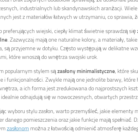
esnych, industrialnych lub skandynawskich aranżacji. Wiele 
ych jest z materiałów łatwych w utrzymaniu, co sprawia, ż
b preferujących wiejski, ciepły klimat świetnie sprawdzą się
lne
. Zazwyczaj mają one naturalne kolory, a materiały, takie 
, są przyjemne w dotyku. Często występują w delikatne wzo
mi, które wnoszą do wnętrza swojski urok.
im popularnym stylem są
zasłony minimalistyczne
, które sk
ie i funkcjonalności. Zwykle mają one jednolite barwy, które
wnętrza, a ich forma jest zredukowana do najprostszych kszt
 idealnie odnajdują się w nowoczesnych, otwartych przestrz
ąc wyboru stylu zasłon, warto przemyśleć, jakie elementy 
er danego pomieszczenia oraz jakie funkcje mają spełniać. 
nym
zasłonom
można z łatwością odmienić atmosferę każde