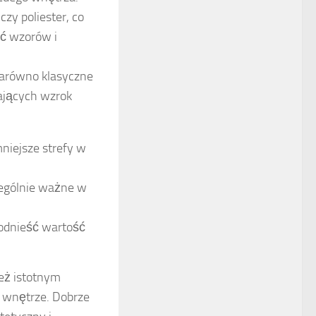
zy poliester, co
ść wzorów i
zarówno klasyczne
ających wzrok
niejsze strefy w
zególnie ważne w
odnieść wartość
ież istotnym
 wnętrze. Dobrze