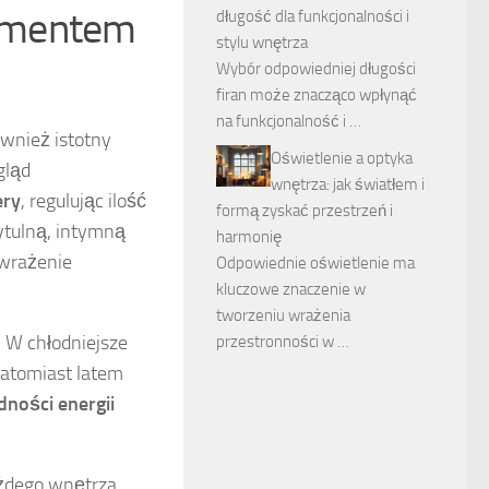
lementem
długość dla funkcjonalności i
stylu wnętrza
Wybór odpowiedniej długości
firan może znacząco wpłynąć
na funkcjonalność i …
ównież istotny
Oświetlenie a optyka
gląd
wnętrza: jak światłem i
ery
, regulując ilość
formą zyskać przestrzeń i
ytulną, intymną
harmonię
 wrażenie
Odpowiednie oświetlenie ma
kluczowe znaczenie w
tworzeniu wrażenia
 W chłodniejsze
przestronności w …
natomiast latem
dności energii
żdego wnętrza.