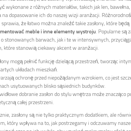
ć wykonane z różnych materiałów, takich jak len, bawełna, c
 na dopasowanie ich do naszej wizji aranżacji. Różnorodno
 sprawia, że łatwo można znaleźć takie zasłony, które będą
mentować meble i inne elementy wystroju
. Popularne są 
 o stonowanych barwach, jak i te w intensywnych, przyciąg
h, które stanowią ciekawy akcent w aranżacji.
łony mogą pełnić funkcję dzielącą przestrzeń, tworząc intym
artych układach mieszkań.
arzają ochronę przed niepożądanym wzrokiem, co jest szc
ach usytuowanych blisko sąsiednich budynków.
widłowe dobranie zasłon do stylu wnętrza może znacząco p
etyczną całej przestrzeni.
znie, zasłony są nie tylko praktycznym dodatkiem, ale równ
m, który wpływa na to, jak postrzegamy i odczuwamy nasze