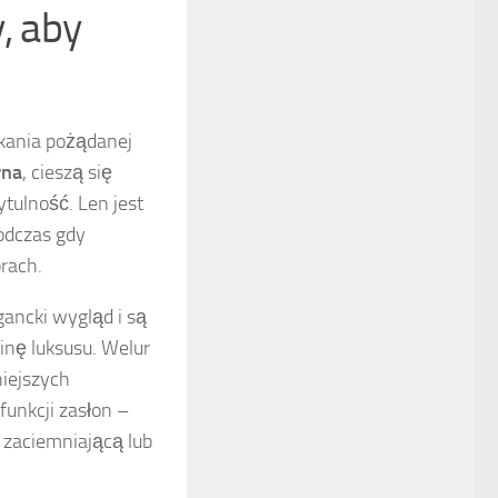
, aby
skania pożądanej
łna
, cieszą się
tulność. Len jest
podczas gdy
orach.
gancki wygląd i są
inę luksusu. Welur
niejszych
unkcji zasłon –
 zaciemniającą lub