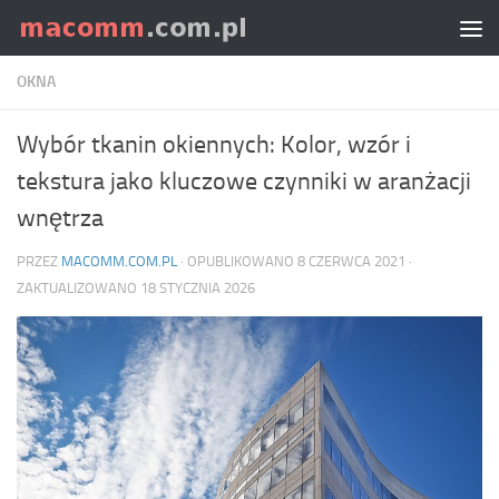
Skip to content
OKNA
Wybór tkanin okiennych: Kolor, wzór i
tekstura jako kluczowe czynniki w aranżacji
wnętrza
PRZEZ
MACOMM.COM.PL
· OPUBLIKOWANO
8 CZERWCA 2021
·
ZAKTUALIZOWANO
18 STYCZNIA 2026