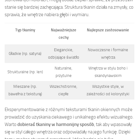
stanie się bardziej zachęcająca. Struktura tkanin działa na zmysły, co
sprawia, że wnętrze nabiera głębi i wymiaru.
Typ tkaniny
Najważniejsze
Najlepsze zastosowanie
cechy
Eleganckie,
Nowoczesne i formalne
Gładkie (np. satyna)
odbijające światło
wnętrza
Naturalne,
Wnętrza w stylu boho i
Strukturalne (np. len)
przytulne
skandynawskim
Mieszane (np.
Wszechstronne,
Wszystkie style, w
bawełna z teksturą)
ciepłe
zależności od kolorystyki
Eksperymentowanie z różnymi teksturami tkanin okiennych może
prowadzić do uzyskania ciekawego i unikalnego efektu wizualnego.
Warto
dobierać tkaniny w harmonijny sposób
, tak aby wpasowały
się w styl całego wnętrza oraz odpowiadały na jego funkcję. Dzięki