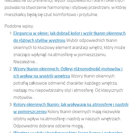
Niezależnie od preferencji, wybór odpowiednich tkanin okiennych
pozwala na stworzenie harmonijnej i stylowej przestrzeni, w której
mieszkańcy będą się czuć komfortowo i przytulnie.
Podobne wpisy:
Elegancja w oknie: Jak dobrać kolor i wzór tkanin okiennych
do różnych stylów wystroju
Wybór odpowiednich tkanin
okiennych to kluczowy element aranżacji wnętrz, który może
znacząco wpłynąć na atmosferę w pomieszczeniu.
Niezależnie...
Wzory tkanin okiennych: Odkryj różnorodność motywów i
ich wpływ na wystrój wnętrza
Wzory tkanin okiennych
potrafią całkowicie odmienić charakter każdego wnętrza,
nadając mu niepowtarzalny styl i atmosferę. Od klasycznych
motywów...
Kolory okiennych tkanin: Jak wpływają na atmosferę i nastrój
w pomieszczeniu
Kolory tkanin okiennych mają niezwykle
istotny wpływ na atmosferę i nastrój w naszych wnętrzach.
Odpowiednio dobrane odcienie mogą...