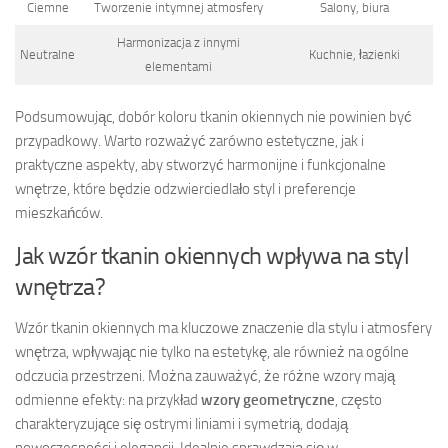
Ciemne
Tworzenie intymnej atmosfery
Salony, biura
Harmonizacja z innymi
Neutralne
Kuchnie, łazienki
elementami
Podsumowując, dobór koloru tkanin okiennych nie powinien być
przypadkowy. Warto rozważyć zarówno estetyczne, jak i
praktyczne aspekty, aby stworzyć harmonijne i funkcjonalne
wnętrze, które będzie odzwierciedlało styl i preferencje
mieszkańców.
Jak wzór tkanin okiennych wpływa na styl
wnętrza?
Wzór tkanin okiennych ma kluczowe znaczenie dla stylu i atmosfery
wnętrza, wpływając nie tylko na estetykę, ale również na ogólne
odczucia przestrzeni. Można zauważyć, że różne wzory mają
odmienne efekty: na przykład
wzory geometryczne
, często
charakteryzujące się ostrymi liniami i symetrią, dodają
nowoczesności i elegancji. Idealnie sprawdzają się w