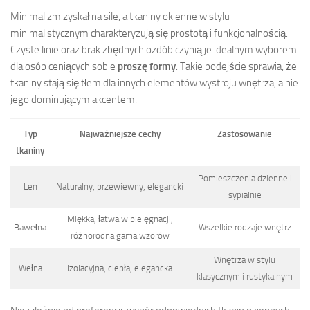
Minimalizm zyskał na sile, a tkaniny okienne w stylu
minimalistycznym charakteryzują się prostotą i funkcjonalnością.
Czyste linie oraz brak zbędnych ozdób czynią je idealnym wyborem
dla osób ceniących sobie
proszę formy
. Takie podejście sprawia, że
tkaniny stają się tłem dla innych elementów wystroju wnętrza, a nie
jego dominującym akcentem.
Typ
Najważniejsze cechy
Zastosowanie
tkaniny
Pomieszczenia dzienne i
Len
Naturalny, przewiewny, elegancki
sypialnie
Miękka, łatwa w pielęgnacji,
Bawełna
Wszelkie rodzaje wnętrz
różnorodna gama wzorów
Wnętrza w stylu
Wełna
Izolacyjna, ciepła, elegancka
klasycznym i rustykalnym