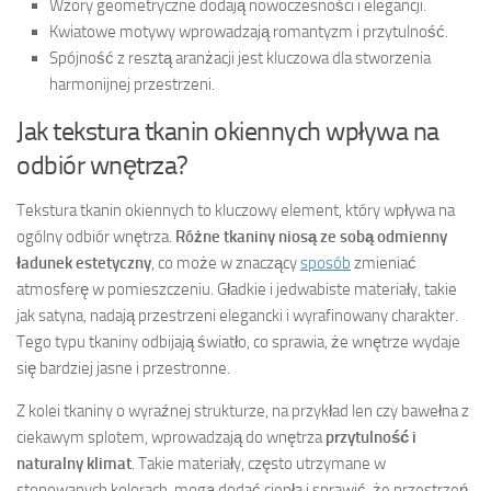
Wzory geometryczne dodają nowoczesności i elegancji.
Kwiatowe motywy wprowadzają romantyzm i przytulność.
Spójność z resztą aranżacji jest kluczowa dla stworzenia
harmonijnej przestrzeni.
Jak tekstura tkanin okiennych wpływa na
odbiór wnętrza?
Tekstura tkanin okiennych to kluczowy element, który wpływa na
ogólny odbiór wnętrza.
Różne tkaniny niosą ze sobą odmienny
ładunek estetyczny
, co może w znaczący
sposób
zmieniać
atmosferę w pomieszczeniu. Gładkie i jedwabiste materiały, takie
jak satyna, nadają przestrzeni elegancki i wyrafinowany charakter.
Tego typu tkaniny odbijają światło, co sprawia, że wnętrze wydaje
się bardziej jasne i przestronne.
Z kolei tkaniny o wyraźnej strukturze, na przykład len czy bawełna z
ciekawym splotem, wprowadzają do wnętrza
przytulność i
naturalny klimat
. Takie materiały, często utrzymane w
stonowanych kolorach, mogą dodać ciepła i sprawić, że przestrzeń