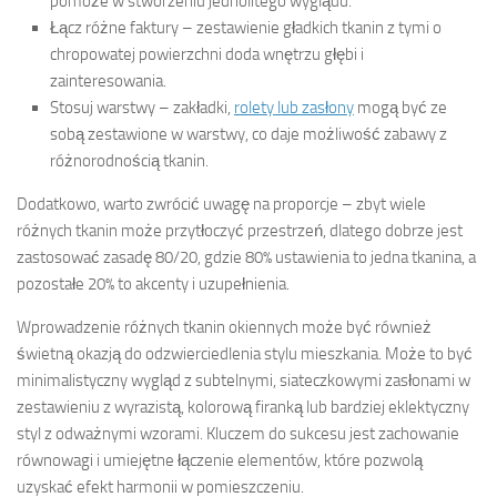
pomoże w stworzeniu jednolitego wyglądu.
Łącz różne faktury – zestawienie gładkich tkanin z tymi o
chropowatej powierzchni doda wnętrzu głębi i
zainteresowania.
Stosuj warstwy – zakładki,
rolety lub zasłony
mogą być ze
sobą zestawione w warstwy, co daje możliwość zabawy z
różnorodnością tkanin.
Dodatkowo, warto zwrócić uwagę na proporcje – zbyt wiele
różnych tkanin może przytłoczyć przestrzeń, dlatego dobrze jest
zastosować zasadę 80/20, gdzie 80% ustawienia to jedna tkanina, a
pozostałe 20% to akcenty i uzupełnienia.
Wprowadzenie różnych tkanin okiennych może być również
świetną okazją do odzwierciedlenia stylu mieszkania. Może to być
minimalistyczny wygląd z subtelnymi, siateczkowymi zasłonami w
zestawieniu z wyrazistą, kolorową firanką lub bardziej eklektyczny
styl z odważnymi wzorami. Kluczem do sukcesu jest zachowanie
równowagi i umiejętne łączenie elementów, które pozwolą
uzyskać efekt harmonii w pomieszczeniu.