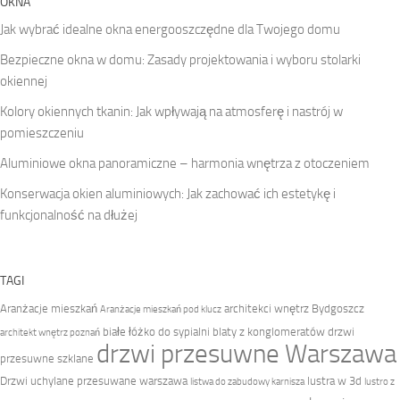
OKNA
Jak wybrać idealne okna energooszczędne dla Twojego domu
Bezpieczne okna w domu: Zasady projektowania i wyboru stolarki
okiennej
Kolory okiennych tkanin: Jak wpływają na atmosferę i nastrój w
pomieszczeniu
Aluminiowe okna panoramiczne – harmonia wnętrza z otoczeniem
Konserwacja okien aluminiowych: Jak zachować ich estetykę i
funkcjonalność na dłużej
TAGI
Aranżacje mieszkań
architekci wnętrz Bydgoszcz
Aranżacje mieszkań pod klucz
białe łóżko do sypialni
blaty z konglomeratów
drzwi
architekt wnętrz poznań
drzwi przesuwne Warszawa
przesuwne szklane
Drzwi uchylane przesuwane warszawa
lustra w 3d
listwa do zabudowy karnisza
lustro z