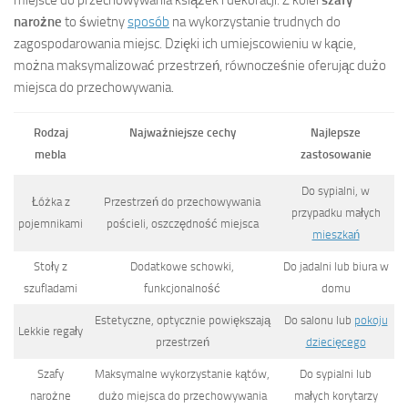
miejsce do przechowywania książek i dekoracji. Z kolei
szafy
narożne
to świetny
sposób
na wykorzystanie trudnych do
zagospodarowania miejsc. Dzięki ich umiejscowieniu w kącie,
można maksymalizować przestrzeń, równocześnie oferując dużo
miejsca do przechowywania.
Rodzaj
Najważniejsze cechy
Najlepsze
mebla
zastosowanie
Do sypialni, w
Łóżka z
Przestrzeń do przechowywania
przypadku małych
pojemnikami
pościeli, oszczędność miejsca
mieszkań
Stoły z
Dodatkowe schowki,
Do jadalni lub biura w
szufladami
funkcjonalność
domu
Estetyczne, optycznie powiększają
Do salonu lub
pokoju
Lekkie regały
przestrzeń
dziecięcego
Szafy
Maksymalne wykorzystanie kątów,
Do sypialni lub
narożne
dużo miejsca do przechowywania
małych korytarzy