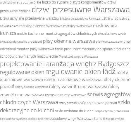
białe łóżko do sypialni
blaty z konglomeratów
drzwi
architekt wnętrz poznań
drzwi przesuwne Warszawa
przesuwne szklane
Drzwi uchylane przesuwane warszawa
lustra w 3d
listwa do zabudowy karnisza
lustro z
maskownica
markizy okienne Warszawa
markizy warszawa
oświetleniem
karnisza
meble kuchenne
montaż agregatów chłodniczych
okna dachowe wybór
plisy okienne warszawa
plisy
okna skandynawskie producent
plisy warszawa ceny
warszawa montaż
plisy warszawa tanio
producent materacy do spania
producent
schodów drewnianych mazowieckie
Projektant wnętrz Warszawa
projektowanie i aranżacja wnętrz Bydgoszcz
regulowanie okien łódź
regulowanie okien
rolety
aluminiowe warszawa
rolety materiałowe warszawa
rolety okienne
poznań
rolety wewnętrzne warszawa
rolety
rolety okienne warszawa
serwis agregatów
zewnętrzne warszawa
rzymskie rolety warszawa
chłodniczych Warszawa
szkło
szafy przesuwne poznań
szafy poznań
dekoracyjne do kuchni
szkło ozdobne do kuchni
współczynnik przenikania
zabudowy wnęk Warszawa tanio
ciepła okna
wymiana stolarki okiennej
łóżko podwójne