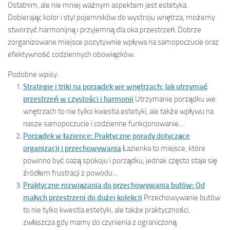
Ostatnim, ale nie mniej ważnym aspektem jest estetyka.
Dobierając kolor i styl pojemników do wystroju wnętrza, możemy
stworzyć harmonijną i przyjemną dla oka przestrzeń. Dobrze
zorganizowane miejsce pozytywnie wpływa na samopoczucie oraz
efektywność codziennych obowiązków.
Podobne wpisy:
Strategie i triki na porządek we wnętrzach: Jak utrzymać
przestrzeń w czystości i harmonii
Utrzymanie porządku we
wnętrzach to nie tylko kwestia estetyki, ale także wpływu na
nasze samopoczucie i codzienne funkcjonowanie....
Porządek w łazience: Praktyczne porady dotyczące
organizacji i przechowywania
Łazienka to miejsce, które
powinno być oazą spokoju i porządku, jednak często staje się
źródłem frustracji z powodu...
Praktyczne rozwiązania do przechowywania butów: Od
małych przestrzeni do dużej kolekcji
Przechowywanie butów
to nie tylko kwestia estetyki, ale także praktyczności,
zwłaszcza gdy mamy do czynienia z ograniczoną