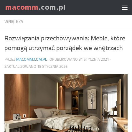
Skip to content
WNĘTRZA
Rozwiązania przechowywania: Meble, które
pomogą utrzymać porządek we wnętrzach
PRZEZ
MACOMM.COM.PL
· OPUBLIKOWANO
31 STYCZNIA 2021
·
ZAKTUALIZOWANO
18 STYCZNIA 2026