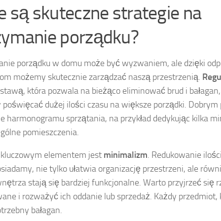
ie są skuteczne strategie na
zymanie porządku?
anie porządku w domu może być wyzwaniem, ale dzięki od
iom możemy skutecznie zarządzać naszą przestrzenią.
Regu
dstawą, która pozwala na bieżąco eliminować brud i bałagan,
poświęcać dużej ilości czasu na większe porządki. Dobrym
ie harmonogramu sprzątania, na przykład dedykując kilka mi
gólne pomieszczenia.
 kluczowym elementem jest
minimalizm
. Redukowanie ilośc
osiadamy, nie tylko ułatwia organizację przestrzeni, ale równ
nętrza stają się bardziej funkcjonalne. Warto przyjrzeć się r
ane i rozważyć ich oddanie lub sprzedaż. Każdy przedmiot, k
otrzebny bałagan.