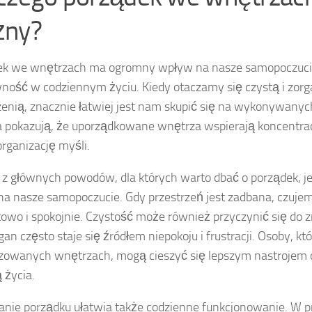
żny?
ek we wnętrzach ma ogromny wpływ na nasze samopoczuci
ność w codziennym życiu. Kiedy otaczamy się czystą i zor
zenią, znacznie łatwiej jest nam skupić się na wykonywanyc
 pokazują, że uporządkowane wnętrza wspierają koncentrac
organizację myśli.
z głównych powodów, dla których warto dbać o porządek, j
a nasze samopoczucie. Gdy przestrzeń jest zadbana, czujemy
owo i spokojnie. Czystość może również przyczynić się do z
an często staje się źródłem niepokoju i frustracji. Osoby, kt
zowanych wnętrzach, mogą cieszyć się lepszym nastrojem
 życia.
nie porządku ułatwia także codzienne funkcjonowanie. W p