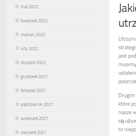
Jak
maj 2022
utr
kwiecień 2022
marzec 2022
Utrzym
strateg
luty 2022
jest po
styczeń 2022
musimy 
ustalen
grudzień 2021
poszcze
listopad 2021
Drugim
które p
październik 2021
nasze w
wrzesień 2021
są używ
to niep
sierpień 2021