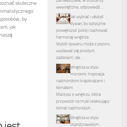
zainwestować w shuttersy
 poznać skuteczne
wewnętrzne, odpowiedź …
nimalistycznego
Jak wybrać i ułożyć
 sposobów, by
dywan, by optycznie
tem, jak
powiększyć pokój i zachować
 naszą
harmonię wnętrza
Wybór dywanu może z pozoru
wydawać się prostym
zadaniem, ale …
Wnętrza w stylu
morskim: Inspiracje
nadmorskimi krajobrazami i
klimatem
Marzysz o wnętrzu, które
przywodzi na myśl relaksujący
klimat nadmorskich …
Wnętrza w stylu
 jest
skandynawskim: