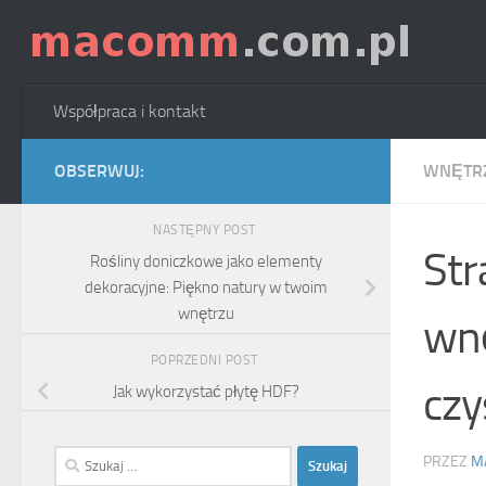
Skip to content
Współpraca i kontakt
OBSERWUJ:
WNĘTR
NASTĘPNY POST
Str
Rośliny doniczkowe jako elementy
dekoracyjne: Piękno natury w twoim
wnętrzu
wnę
POPRZEDNI POST
czy
Jak wykorzystać płytę HDF?
Szukaj:
PRZEZ
M