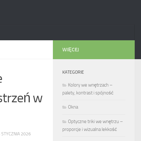
WIĘCEJ
KATEGORIE
e
Kolory we wnętrzach –
strzeń w
palety, kontrast i spójność
Okna
Optyczne triki we wnętrzu –
proporcje i wizualna lekkość
 STYCZNIA 2026