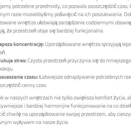
jemy potrzebne przedmioty, co pozwala zaoszczędzić czas, 
nym razie musielibyśmy poświęcić na ich poszukiwania. Do
zowane wnętrza ułatwiają zarządzanie codziennymi obowią
ją, że przestrzeń staje się bardziej funkcjonalna.
epsza koncentrację:
Uporządkowane wnętrza sprzyjają leps
ań.
ukuje stres:
Czysta przestrzeń przyczynia się do mniejszeg
pokoju.
saveszanie czasu:
Łatwiejsze odnajdywanie potrzebnych rz
szczędzić cenny czas.
k w naszych wnętrzach nie tylko zwiększa komfort życia, a
tywniejsze i bardziej harmonijne funkcjonowanie na co dzie
ić chwilę na uporządkowanie swojej przestrzeni, aby cieszyć
wnym wpływem na nasze życie.