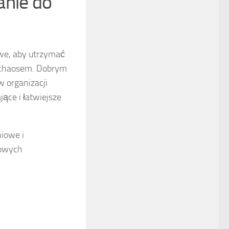
anie do
owe, aby utrzymać
z chaosem. Dobrym
w organizacji
ące i łatwiejsze
niowe i
wowych