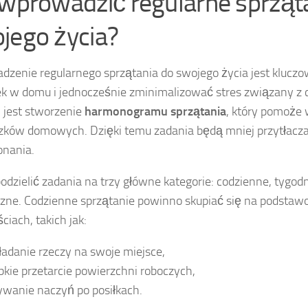
 wprowadzić regularne sprząt
jego życia?
zenie regularnego sprzątania do swojego życia jest klucz
k w domu i jednocześnie zminimalizować stres związany 
 jest stworzenie
harmonogramu sprzątania
, który pomoże 
ków domowych. Dzięki temu zadania będą mniej przytłaczaj
onania.
odzielić zadania na trzy główne kategorie: codzienne, tygod
zne. Codzienne sprzątanie powinno skupiać się na podsta
ciach, takich jak:
ładanie rzeczy na swoje miejsce,
bkie przetarcie powierzchni roboczych,
wanie naczyń po posiłkach.