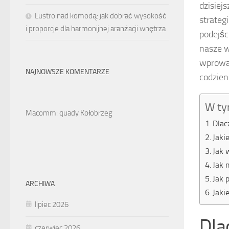
dzisiej
Lustro nad komodą: jak dobrać wysokość
strateg
i proporcje dla harmonijnej aranżacji wnętrza
podejśc
nasze w
wprowad
NAJNOWSZE KOMENTARZE
codzien
W ty
Macomm: quady Kołobrzeg
Dlac
Jaki
Jak 
Jak 
Jak 
ARCHIWA
Jaki
lipiec 2026
Dla
czerwiec 2026