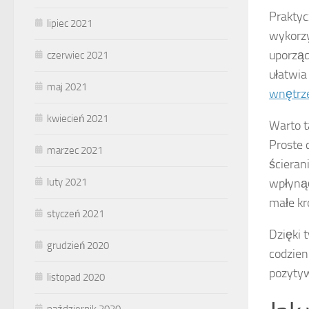
Praktyc
lipiec 2021
wykorzy
uporząd
czerwiec 2021
ułatwia
maj 2021
wnętrz
kwiecień 2021
Warto 
Proste 
marzec 2021
ścieran
luty 2021
wpłynąć
małe kr
styczeń 2021
Dzięki 
grudzień 2020
codzien
pozytyw
listopad 2020
październik 2020