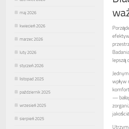
wa
maj 2026
kwiecień 2026
Porząd
efektyw
marzec 2026
przestr
Badania
luty 2026
lepszą 
styczeń 2026
Jednym 
listopad 2025
wpływ n
komfort
październik 2025
— bałag
zorgani
wrzesień 2025
jakością
sierpień 2025
Utrzyma