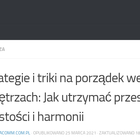
ZA
ategie i triki na porządek w
trzach: Jak utrzymać prze
stości i harmonii
ACOMM.COM.PL
· OPUBLIKOWANO
25 MARCA 2021
· ZAKTUALIZOWANO
18