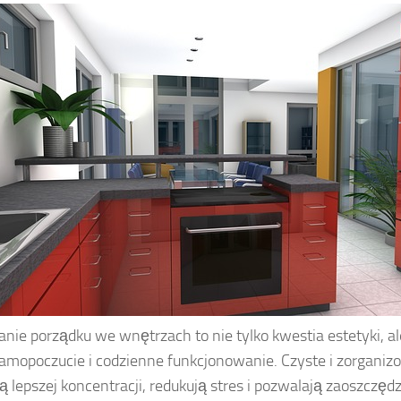
nie porządku we wnętrzach to nie tylko kwestia estetyki, a
amopoczucie i codzienne funkcjonowanie. Czyste i zorganiz
ją lepszej koncentracji, redukują stres i pozwalają zaoszczęd