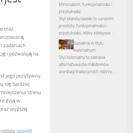
Minimalizm, funkcjonalność i
przytulność
Styl skandynawski to synonim
prostoty, funkcjonalności i
e oraz
przytulności, który zdobywa …
ganizowaną
Sypialnia w stylu
h zadaniach.
kolonialnym
ję i pozwalają na
Styl kolonialny to ciekawa
alternatywa dla miłośników
aranżacji tradycyjnych, którzy …
est jego pozytywny
 się bardziej
mniejszenia stresu
óre żyją w
 oraz wyższą
rostszy
sposób