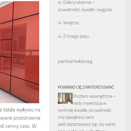
Osłony okienne –
prywatność, światło i wygoda
Wnętrza
Z innego placu
paintball Kołobrzeg
POWINNO CIĘ ZAINTERESOWAĆ
Shutters wewnętrzne –
kiedy inwestycja w
le także wpływu na
kontrolę światła i prywatność
owane przestrzenie
ma największy sens
Jeśli zastanawiasz się, czy warto
zić cenny czas. W