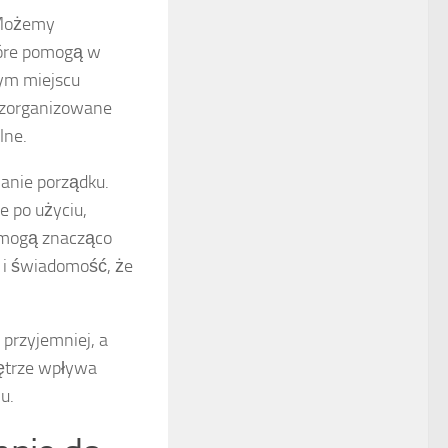
. Możemy
które pomogą w
ym miejscu
 zorganizowane
lne.
manie porządku.
e po użyciu,
u mogą znacząco
 i świadomość, że
 przyjemniej, a
nętrze wpływa
u.