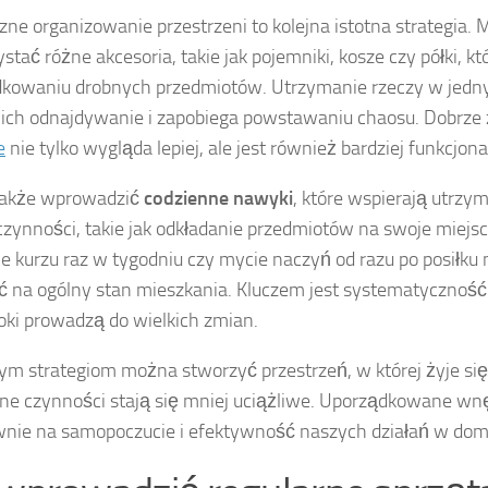
zne organizowanie przestrzeni to kolejna istotna strategia
stać różne akcesoria, takie jak pojemniki, kosze czy półki, 
kowaniu drobnych przedmiotów. Utrzymanie rzeczy w jedn
 ich odnajdywanie i zapobiega powstawaniu chaosu. Dobrze
e
nie tylko wygląda lepiej, ale jest również bardziej funkcjona
także wprowadzić
codzienne nawyki
, które wspierają utrzy
czynności, takie jak odkładanie przedmiotów na swoje miejsc
ie kurzu raz w tygodniu czy mycie naczyń od razu po posiłk
 na ogólny stan mieszkania. Kluczem jest systematyczność
oki prowadzą do wielkich zmian.
tym strategiom można stworzyć przestrzeń, w której żyje się
ne czynności stają się mniej uciążliwe. Uporządkowane w
nie na samopoczucie i efektywność naszych działań w dom