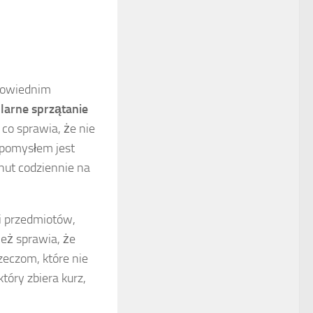
powiednim
larne sprzątanie
 co sprawia, że nie
 pomysłem jest
nut codziennie na
i przedmiotów,
ież sprawia, że
zeczom, które nie
tóry zbiera kurz,