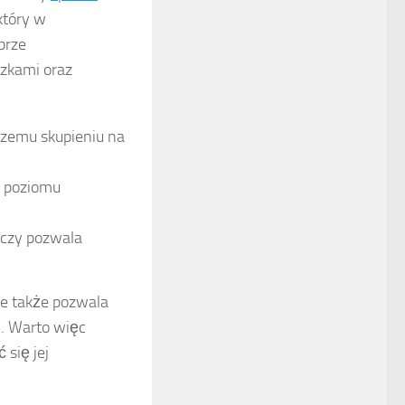
który w
brze
zkami oraz
zemu skupieniu na
o poziomu
eczy pozwala
le także pozwala
ń. Warto więc
 się jej