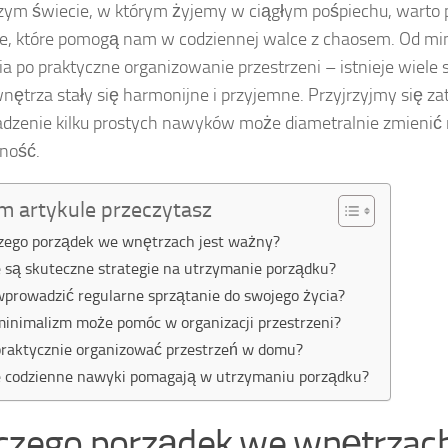
szym świecie, w którym żyjemy w ciągłym pośpiechu, warto
ie, które pomogą nam w codziennej walce z chaosem. Od mi
ia po praktyczne organizowanie przestrzeni – istnieje wiele
nętrza stały się harmonijne i przyjemne. Przyjrzyjmy się za
zenie kilku prostych nawyków może diametralnie zmienić
ność.
m artykule przeczytasz
zego porządek we wnętrzach jest ważny?
e są skuteczne strategie na utrzymanie porządku?
wprowadzić regularne sprzątanie do swojego życia?
minimalizm może pomóc w organizacji przestrzeni?
praktycznie organizować przestrzeń w domu?
e codzienne nawyki pomagają w utrzymaniu porządku?
czego porządek we wnętrzach