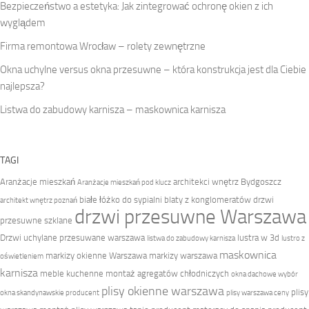
Bezpieczeństwo a estetyka: Jak zintegrować ochronę okien z ich
wyglądem
Firma remontowa Wrocław – rolety zewnętrzne
Okna uchylne versus okna przesuwne – która konstrukcja jest dla Ciebie
najlepsza?
Listwa do zabudowy karnisza – maskownica karnisza
TAGI
Aranżacje mieszkań
architekci wnętrz Bydgoszcz
Aranżacje mieszkań pod klucz
białe łóżko do sypialni
blaty z konglomeratów
drzwi
architekt wnętrz poznań
drzwi przesuwne Warszawa
przesuwne szklane
Drzwi uchylane przesuwane warszawa
lustra w 3d
listwa do zabudowy karnisza
lustro z
maskownica
markizy okienne Warszawa
markizy warszawa
oświetleniem
karnisza
meble kuchenne
montaż agregatów chłodniczych
okna dachowe wybór
plisy okienne warszawa
plisy
okna skandynawskie producent
plisy warszawa ceny