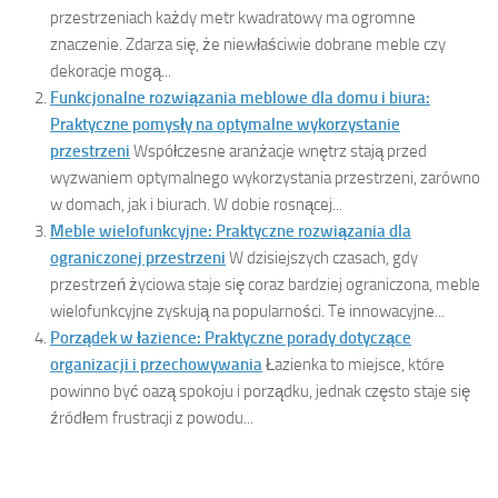
przestrzeniach każdy metr kwadratowy ma ogromne
znaczenie. Zdarza się, że niewłaściwie dobrane meble czy
dekoracje mogą...
Funkcjonalne rozwiązania meblowe dla domu i biura:
Praktyczne pomysły na optymalne wykorzystanie
przestrzeni
Współczesne aranżacje wnętrz stają przed
wyzwaniem optymalnego wykorzystania przestrzeni, zarówno
w domach, jak i biurach. W dobie rosnącej...
Meble wielofunkcyjne: Praktyczne rozwiązania dla
ograniczonej przestrzeni
W dzisiejszych czasach, gdy
przestrzeń życiowa staje się coraz bardziej ograniczona, meble
wielofunkcyjne zyskują na popularności. Te innowacyjne...
Porządek w łazience: Praktyczne porady dotyczące
organizacji i przechowywania
Łazienka to miejsce, które
powinno być oazą spokoju i porządku, jednak często staje się
źródłem frustracji z powodu...