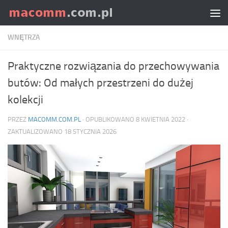
Skip to content
WNĘTRZA
Praktyczne rozwiązania do przechowywania
butów: Od małych przestrzeni do dużej
kolekcji
PRZEZ
MACOMM.COM.PL
· OPUBLIKOWANO
8 KWIETNIA 2022
·
ZAKTUALIZOWANO
18 STYCZNIA 2026