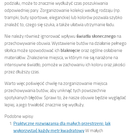
podziału, może to znacznie wydłużyć czas poszukiwania
odpowiedniej pary. Zorganizowanie kolekcji według rodzaju (np.
trampki, buty sportowe, eleganckie) lub kolorów pozwala szybko
znaleźć to, czego się szuka, a także ułatwia utrzymanie ładu.
Nie należy również ignorować wpływu
światła słonecznego
na
przechowywanie obuwia. Wystawienie butów na działanie pełnego
słońca może spowodować ich
blaknięcie
oraz ogólne osłabienie
materiałów. Znalezienie miejsca, w którym nie są narażone na
intensywne światło, pomoże w zachowaniu ich koloru oraz jakości
przez dłuższy czas.
Warto więc poświęcić chwilę na zorganizowanie miejsca
przechowywania butów, aby uniknąć tych powszechnie
spotykanych błędów. Sprawi to, że nasze obuwie będzie wyglądać
lepiej, a jego trwałość znacznie się wydłuży.
Podobne wpisy:
Praktyczne rozwiązania dla małych przestrzeni: Jak
wykorzystać każdy metr kwadratowy
W małych