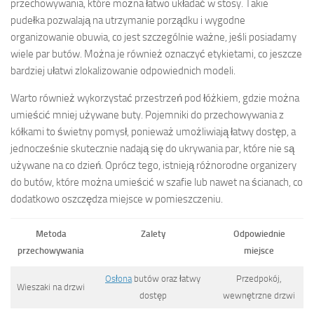
przechowywania, które można łatwo układać w stosy. Takie
pudełka pozwalają na utrzymanie porządku i wygodne
organizowanie obuwia, co jest szczególnie ważne, jeśli posiadamy
wiele par butów. Można je również oznaczyć etykietami, co jeszcze
bardziej ułatwi zlokalizowanie odpowiednich modeli.
Warto również wykorzystać przestrzeń pod łóżkiem, gdzie można
umieścić mniej używane buty. Pojemniki do przechowywania z
kółkami to świetny pomysł, ponieważ umożliwiają łatwy dostęp, a
jednocześnie skutecznie nadają się do ukrywania par, które nie są
używane na co dzień. Oprócz tego, istnieją różnorodne organizery
do butów, które można umieścić w szafie lub nawet na ścianach, co
dodatkowo oszczędza miejsce w pomieszczeniu.
Metoda
Zalety
Odpowiednie
przechowywania
miejsce
Osłona
butów oraz łatwy
Przedpokój,
Wieszaki na drzwi
dostęp
wewnętrzne drzwi