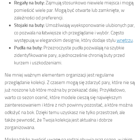
Regały na buty:
Zajmują stosunkowo niewiele miejsca i mogą
pomieścić wiele par. Mogą być otwarte lub zamknięte, w
zależności od preferencji.
Stojaki na buty:
Umożliwiają wyeksponowanie ulubionych par,
co pozwala na łatwiejsze ich przeglądanie i wybór. Często
występują w eleganckim designie, który dodaje stylu
wnętrzu
.
Pudła na buty:
Przezroczyste pudła pozwalają na szybkie
zidentyfikowanie pary, a jednocześnie chronią buty przed
kurzem i uszkodzeniami.
Nie mniej ważnym elementem organizacji jest regularne
przeglądanie kolekcji. Z czasem mogą się zdarzyć pary, które nie są
już noszone lub które można by przekazać dalej. Przykładowo,
warto co sezon ocenić, które modele cieszą się największym
zainteresowaniem i które z nich powinny pozostać, a które można
odłożyć na bok. Dzięki temu uzyskasz nie tylko przestrzeń, ale
także pewność, że Twoja kolekcja jest aktualna i dobrze
zorganizowana.
Można także zwrócić uwagę na rodzaj obuwia oraz sezon, w jakim