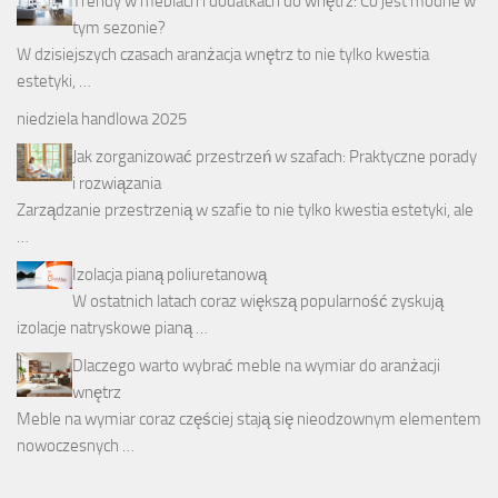
Trendy w meblach i dodatkach do wnętrz: Co jest modne w
tym sezonie?
W dzisiejszych czasach aranżacja wnętrz to nie tylko kwestia
estetyki, …
niedziela handlowa 2025
Jak zorganizować przestrzeń w szafach: Praktyczne porady
i rozwiązania
Zarządzanie przestrzenią w szafie to nie tylko kwestia estetyki, ale
…
Izolacja pianą poliuretanową
W ostatnich latach coraz większą popularność zyskują
izolacje natryskowe pianą …
Dlaczego warto wybrać meble na wymiar do aranżacji
wnętrz
Meble na wymiar coraz częściej stają się nieodzownym elementem
nowoczesnych …