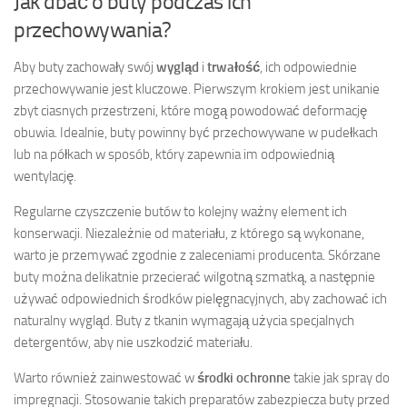
Jak dbać o buty podczas ich
przechowywania?
Aby buty zachowały swój
wygląd
i
trwałość
, ich odpowiednie
przechowywanie jest kluczowe. Pierwszym krokiem jest unikanie
zbyt ciasnych przestrzeni, które mogą powodować deformację
obuwia. Idealnie, buty powinny być przechowywane w pudełkach
lub na półkach w sposób, który zapewnia im odpowiednią
wentylację.
Regularne czyszczenie butów to kolejny ważny element ich
konserwacji. Niezależnie od materiału, z którego są wykonane,
warto je przemywać zgodnie z zaleceniami producenta. Skórzane
buty można delikatnie przecierać wilgotną szmatką, a następnie
używać odpowiednich środków pielęgnacyjnych, aby zachować ich
naturalny wygląd. Buty z tkanin wymagają użycia specjalnych
detergentów, aby nie uszkodzić materiału.
Warto również zainwestować w
środki ochronne
takie jak spray do
impregnacji. Stosowanie takich preparatów zabezpiecza buty przed