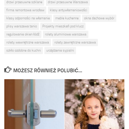
drzwi przesuwne szklane
drzwi przesuwne Warszawa
firma remontowa wrocław
klasy antywłamaniowości
klasy odporności na włamanie
meble kuchenne
okna dachowe wybór
plisy warszawa tanio
Projekty mieszkań pod klucz
regulowanie okien łódź
rolety aluminiowe warszawa
rolety wewnętrzne warszawa
rolety zewnętrzne warszawa
szkło ozdobne do kuchni
urządzenie sypialni
MOŻESZ RÓWNIEŻ POLUBIĆ…