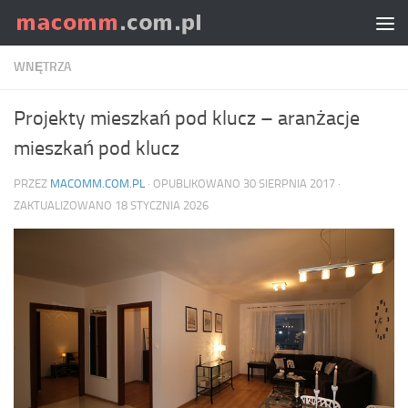
Skip to content
WNĘTRZA
Projekty mieszkań pod klucz – aranżacje
mieszkań pod klucz
PRZEZ
MACOMM.COM.PL
· OPUBLIKOWANO
30 SIERPNIA 2017
·
ZAKTUALIZOWANO
18 STYCZNIA 2026