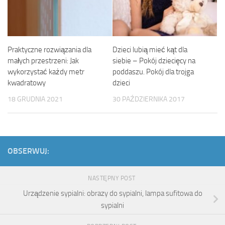
Praktyczne rozwiązania dla
Dzieci lubią mieć kąt dla
małych przestrzeni: Jak
siebie – Pokój dziecięcy na
wykorzystać każdy metr
poddaszu. Pokój dla trojga
kwadratowy
dzieci
18 GRUDNIA 2021
30 PAŹDZIERNIKA 2017
OBSERWUJ:
NASTĘPNY POST
Urządzenie sypialni: obrazy do sypialni, lampa sufitowa do
sypialni