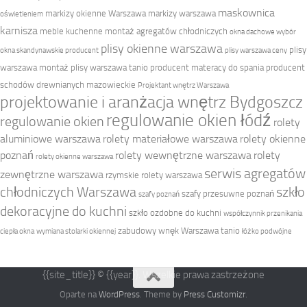
maskownica
markizy okienne Warszawa
markizy warszawa
oświetleniem
karnisza
meble kuchenne
montaż agregatów chłodniczych
okna dachowe wybór
plisy okienne warszawa
plisy
okna skandynawskie producent
plisy warszawa ceny
warszawa montaż
plisy warszawa tanio
producent materacy do spania
producent
schodów drewnianych mazowieckie
Projektant wnętrz Warszawa
projektowanie i aranżacja wnętrz Bydgoszcz
regulowanie okien łódź
regulowanie okien
rolety
aluminiowe warszawa
rolety materiałowe warszawa
rolety okienne
poznań
rolety wewnętrzne warszawa
rolety
rolety okienne warszawa
serwis agregatów
zewnętrzne warszawa
rzymskie rolety warszawa
chłodniczych Warszawa
szkło
szafy przesuwne poznań
szafy poznań
dekoracyjne do kuchni
szkło ozdobne do kuchni
współczynnik przenikania
zabudowy wnęk Warszawa tanio
ciepła okna
wymiana stolarki okiennej
łóżko podwójne
{{site_title}} © {{year}}. Wszelkie prawa zastrzeżone
Oparte na
WordPress
. Theme by
Press Customizr
.