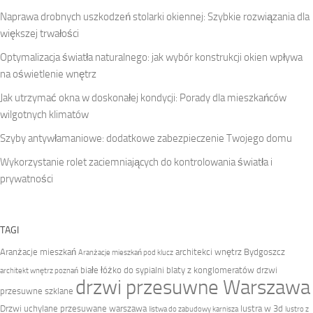
Naprawa drobnych uszkodzeń stolarki okiennej: Szybkie rozwiązania dla
większej trwałości
Optymalizacja światła naturalnego: jak wybór konstrukcji okien wpływa
na oświetlenie wnętrz
Jak utrzymać okna w doskonałej kondycji: Porady dla mieszkańców
wilgotnych klimatów
Szyby antywłamaniowe: dodatkowe zabezpieczenie Twojego domu
Wykorzystanie rolet zaciemniających do kontrolowania światła i
prywatności
TAGI
Aranżacje mieszkań
architekci wnętrz Bydgoszcz
Aranżacje mieszkań pod klucz
białe łóżko do sypialni
blaty z konglomeratów
drzwi
architekt wnętrz poznań
drzwi przesuwne Warszawa
przesuwne szklane
Drzwi uchylane przesuwane warszawa
lustra w 3d
listwa do zabudowy karnisza
lustro z