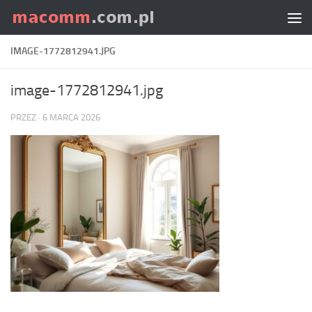
Skip to content
IMAGE-1772812941.JPG
image-1772812941.jpg
PRZEZ
·
6 MARCA 2026