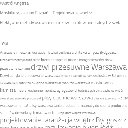
wystrój wnętrza
Moskitiery, zasłony Poznań – Projektowanie wnętrz
Efektywne metody usuwania zacieków i nalotów mineralnych z szyb
TAGI
Aranżacje mieszkań
architekci wnętrz Bydgoszcz
Aranżacje mieszkań pod klucz
białe łóżko do sypialni
blaty z konglomeratów
drzwi
architekt wnętrz poznań
drzwi przesuwne Warszawa
przesuwne szklane
Drzwi uchylane przesuwane warszawa
lustra w 3d
listwa do zabudowy karnisza
lustro z
maskownica
markizy okienne Warszawa
markizy warszawa
oświetleniem
karnisza
meble kuchenne
montaż agregatów chłodniczych
okna dachowe wybór
plisy okienne warszawa
plisy
okna skandynawskie producent
plisy warszawa ceny
warszawa montaż
plisy warszawa tanio
producent materacy do spania
producent
schodów drewnianych mazowieckie
Projektant wnętrz Warszawa
projektowanie i aranżacja wnętrz Bydgoszcz
regulowanie okien łódź
regulowanie okien