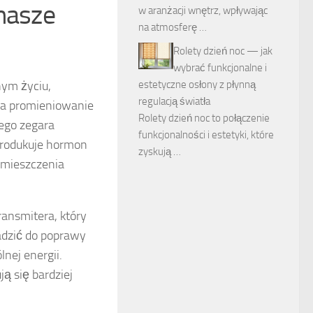
 nasze
w aranżacji wnętrz, wpływając
na atmosferę …
Rolety dzień noc — jak
wybrać funkcjonalne i
ym życiu,
estetyczne osłony z płynną
regulacją światła
 na promieniowanie
Rolety dzień noc to połączenie
nego zegara
funkcjonalności i estetyki, które
 produkuje hormon
zyskują …
pomieszczenia
ransmitera, który
adzić do poprawy
nej energii.
ą się bardziej