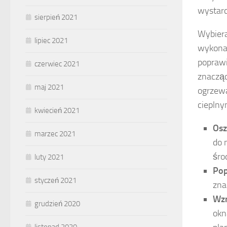
wystarc
sierpień 2021
Wybiera
lipiec 2021
wykonan
popraw
czerwiec 2021
znacząc
maj 2021
ogrzewa
ciepln
kwiecień 2021
Osz
marzec 2021
do 
śro
luty 2021
Pop
styczeń 2021
zna
Wzr
grudzień 2020
okn