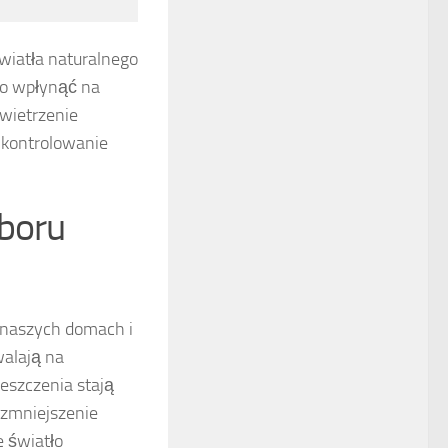
wiatła naturalnego
co wpłynąć na
wietrzenie
a kontrolowanie
oboru
 naszych domach i
alają na
eszczenia stają
a zmniejszenie
e światło