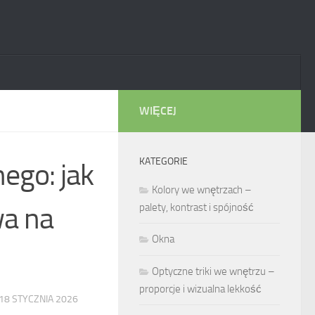
WIĘCEJ
KATEGORIE
ego: jak
Kolory we wnętrzach –
wa na
palety, kontrast i spójność
Okna
Optyczne triki we wnętrzu –
proporcje i wizualna lekkość
18 STYCZNIA 2026