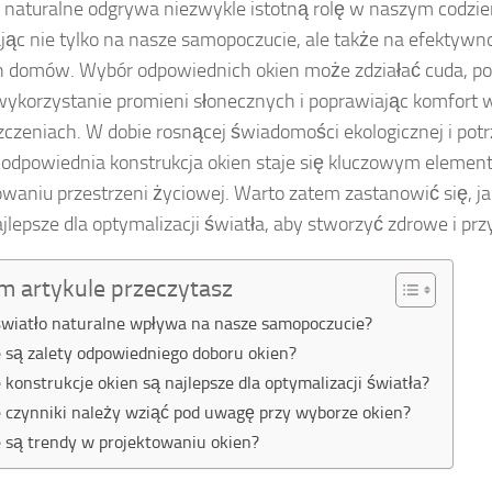
 naturalne odgrywa niezwykle istotną rolę w naszym codzi
ąc nie tylko na nasze samopoczucie, ale także na efektyw
 domów. Wybór odpowiednich okien może zdziałać cuda, po
wykorzystanie promieni słonecznych i poprawiając komfort 
czeniach. W dobie rosnącej świadomości ekologicznej i pot
, odpowiednia konstrukcja okien staje się kluczowym eleme
owaniu przestrzeni życiowej. Warto zatem zastanowić się, ja
jlepsze dla optymalizacji światła, aby stworzyć zdrowe i pr
m artykule przeczytasz
światło naturalne wpływa na nasze samopoczucie?
e są zalety odpowiedniego doboru okien?
e konstrukcje okien są najlepsze dla optymalizacji światła?
e czynniki należy wziąć pod uwagę przy wyborze okien?
e są trendy w projektowaniu okien?