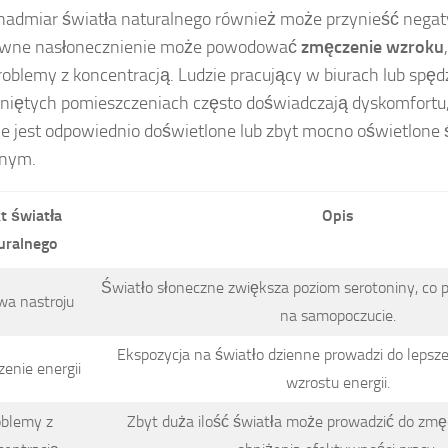
nadmiar światła naturalnego również może przynieść negat
ywne nasłonecznienie może powodować
zmęczenie wzroku
roblemy z koncentracją. Ludzie pracujący w biurach lub spę
iętych pomieszczeniach często doświadczają dyskomfortu, j
ie jest odpowiednio doświetlone lub zbyt mocno oświetlone
znym.
t światła
Opis
uralnego
Światło słoneczne zwiększa poziom serotoniny, co
wa nastroju
na samopoczucie.
Ekspozycja na światło dzienne prowadzi do lepsz
enie energii
wzrostu energii.
oblemy z
Zbyt duża ilość światła może prowadzić do zmę