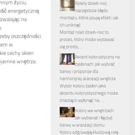
ennym życiu,
Rolety dzień-noc:
ność energetyczną
najczęstsze błędy
montażu, które psują efekt i jak
zwalając na
ich uniknąć
w
Montaż rolet dzień-noc to
rzeby oszczędności
proces, który może wydawać
ntem w
się prosty, …
kie cechy okien
Akcent kolorystyczny na
zyjemne wnętrza.
zasłonach: jak wybrać
barwy i proporcje dla
harmonijnej aranżacji wnętrza
Wybór koloru zasłon jako
akcentu kolorystycznego może
znacząco wpłynąć na …
Kolory we wnętrzach:
Jak wybierać i łączyć
barwy w aranżacji domu
Kolory odgrywają kluczową rolę