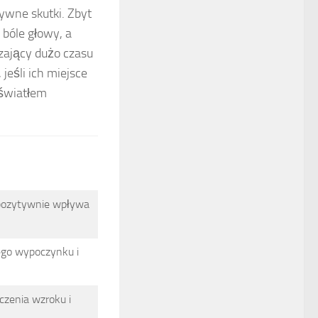
ywne skutki. Zbyt
, bóle głowy, a
dzający dużo czasu
eśli ich miejsce
 światłem
 pozytywnie wpływa
ego wypoczynku i
czenia wzroku i