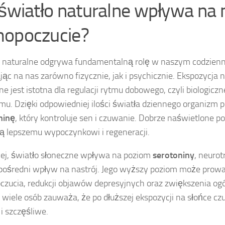
 światło naturalne wpływa na
opoczucie?
 naturalne odgrywa fundamentalną rolę w naszym codzienn
ąc na nas zarówno fizycznie, jak i psychicznie. Ekspozycja
ne jest istotna dla regulacji rytmu dobowego, czyli biologicz
mu. Dzięki odpowiedniej ilości światła dziennego organizm
ninę
, który kontroluje sen i czuwanie. Dobrze naświetlone 
ją lepszemu wypoczynkowi i regeneracji.
ej, światło słoneczne wpływa na poziom
serotoniny
, neurot
ośredni wpływ na nastrój. Jego wyższy poziom może prow
zucia, redukcji objawów depresyjnych oraz zwiększenia ogól
 wiele osób zauważa, że po dłuższej ekspozycji na słońce czuj
 i szczęśliwe.