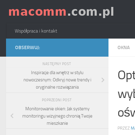
Skip to content
Współpraca i kontakt
OBSERWUJ:
OKNA
NASTĘPNY POST
Opt
Inspiracje dla wnętrz w stylu
nowoczesnym: Odkryj nowe trendy i
oryginalne rozwiązania
wyb
POPRZEDNI POST
ośw
Monitorowanie okien: Jak systemy
monitoringu wizyjnego chronią Twoje
mieszkanie
PRZEZ
M