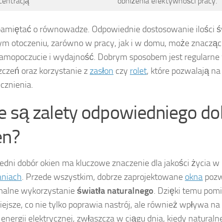
centracją
obniżenia efektywności pracy.
amiętać o równowadze. Odpowiednie dostosowanie ilości ś
m otoczeniu, zarówno w pracy, jak i w domu, może znaczą
amopoczucie i wydajność. Dobrym sposobem jest regularne 
czeń oraz korzystanie z
zasłon
czy
rolet
, które pozwalają n
cznienia.
ie są zalety odpowiedniego d
en?
dni dobór okien ma kluczowe znaczenie dla jakości życia w
aniach
. Przede wszystkim, dobrze zaprojektowane
okna
pozw
alne wykorzystanie
światła naturalnego
. Dzięki temu pomi
niejsze, co nie tylko poprawia nastrój, ale również wpływa n
 energii elektrycznej, zwłaszcza w ciągu dnia, kiedy naturaln