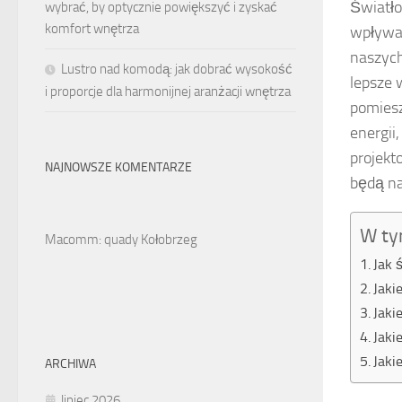
Światło
wybrać, by optycznie powiększyć i zyskać
komfort wnętrza
wpływaj
naszych
Lustro nad komodą: jak dobrać wysokość
lepsze 
i proporcje dla harmonijnej aranżacji wnętrza
pomiesz
energii
projekt
NAJNOWSZE KOMENTARZE
będą na
W ty
Macomm: quady Kołobrzeg
Jak 
Jaki
Jaki
Jaki
Jaki
ARCHIWA
lipiec 2026