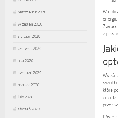
pla
listopad 2020
W oblic
październik 2020
energii
wrzesień 2020
Zwrócen
z pewno
sierpień 2020
Jak
czerwiec 2020
opt
maj 2020
kwiecień 2020
Wybór o
światła
marzec 2020
które p
luty 2020
orienta
przez w
styczeń 2020
Również