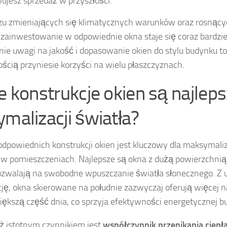
nujesz sprzedaż w przyszłości.
zu zmieniających się klimatycznych warunków oraz rosnąc
, zainwestowanie w odpowiednie okna staje się coraz bardziej
ie uwagi na jakość i dopasowanie okien do stylu budynku to
ścią przyniesie korzyści na wielu płaszczyznach.
ie konstrukcje okien są najleps
ymalizacji światła?
dpowiednich konstrukcji okien jest kluczowy dla maksymaliz
 w pomieszczeniach. Najlepsze są okna z dużą powierzchnią 
ozwalają na swobodne wpuszczanie światła słonecznego. Z 
cję, okna skierowane na południe zazwyczaj oferują więcej n
iększą część dnia, co sprzyja efektywności energetycznej b
 istotnym czynnikiem jest
współczynnik przenikania ciepł