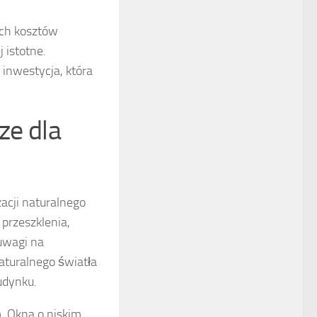
ych kosztów
 istotne.
 inwestycja, która
ze dla
acji naturalnego
przeszklenia,
uwagi na
aturalnego światła
udynku.
a
. Okna o niskim