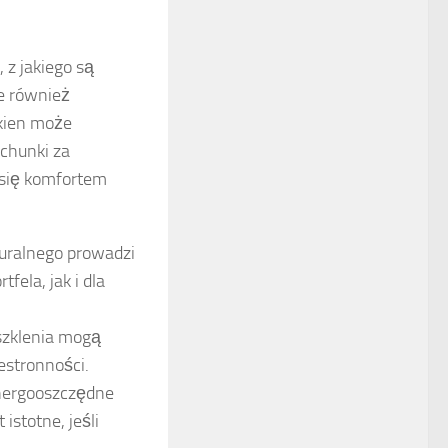
 z jakiego są
e również
kien może
achunki za
 się komfortem
uralnego prowadzi
fela, jak i dla
szklenia mogą
estronności.
nergooszczędne
istotne, jeśli