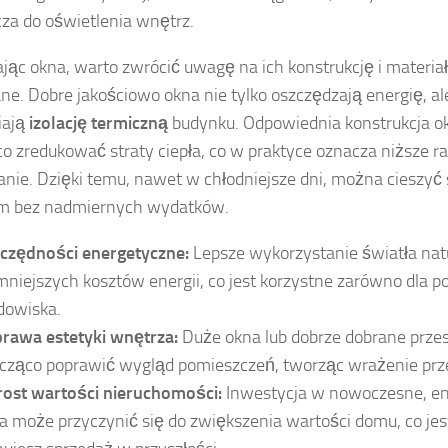
za do oświetlenia wnętrz.
jąc okna, warto zwrócić uwagę na ich konstrukcję i materiał,
e. Dobre jakościowo okna nie tylko oszczędzają energię, al
iają
izolację termiczną
budynku. Odpowiednia konstrukcja o
o zredukować straty ciepła, co w praktyce oznacza niższe r
nie. Dzięki temu, nawet w chłodniejsze dni, można cieszyć
ym bez nadmiernych wydatków.
czędności energetyczne:
Lepsze wykorzystanie światła nat
mniejszych kosztów energii, co jest korzystne zarówno dla port
dowiska.
rawa estetyki wnętrza:
Duże okna lub dobrze dobrane prze
cząco poprawić wygląd pomieszczeń, tworząc wrażenie prz
ost wartości nieruchomości:
Inwestycja w nowoczesne, e
a może przyczynić się do zwiększenia wartości domu, co jest 