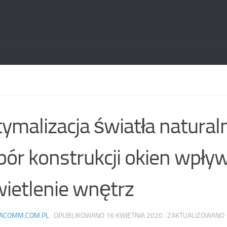
ymalizacja światła naturaln
ór konstrukcji okien wpły
ietlenie wnętrz
ACOMM.COM.PL
· OPUBLIKOWANO
16 KWIETNIA 2020
· ZAKTUALIZOWANO