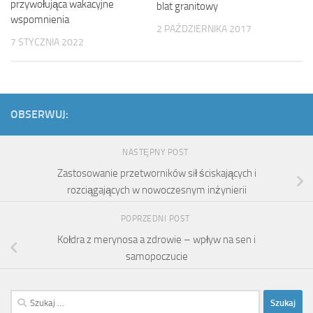
przywołująca wakacyjne
blat granitowy
wspomnienia
2 PAŹDZIERNIKA 2017
7 STYCZNIA 2022
OBSERWUJ:
NASTĘPNY POST
Zastosowanie przetworników sił ściskających i
rozciągających w nowoczesnym inżynierii
POPRZEDNI POST
Kołdra z merynosa a zdrowie – wpływ na sen i
samopoczucie
Szukaj: