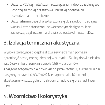
Drzwi z PCV
są najtańszym rozwiązaniem, dobrze izolują, ale
uchodzą za mniej prestiżowe i bardziej podatne na
uszkodzenia mechaniczne.
Drzwi aluminiowe
charakteryzują się dużą odpornością na
warunki atmosferyczne i nowoczesnym designem, lecz
zazwyczaj są droższe niż drzwi z pozostałych materiałów.
3.
Izolacja termiczna i akustyczna
Wysoka izolacyjność cieplna drzwi zewnętrznych pomaga
ograniczyć straty energii cieplnej w budynku. Szukaj drzwi o niskim
współczynniku przenikania ciepła (Ud) – dla domów
energooszczędnych nie powinien on przekraczać 1,3 W/m2K, a dla
pasywnych nawet 0,8 W/m2K. Nie zapominaj także o izolacji
akustycznej – szczególnie, jeśli dom znajduje się przy ruchliwej
ulicy.
4.
Wzornictwo i kolorystyka