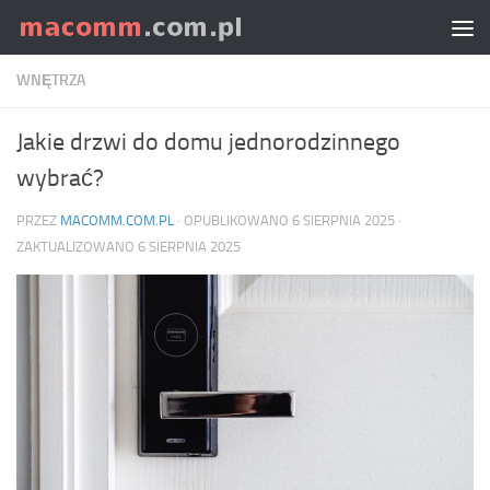
Skip to content
WNĘTRZA
Jakie drzwi do domu jednorodzinnego
wybrać?
PRZEZ
MACOMM.COM.PL
· OPUBLIKOWANO
6 SIERPNIA 2025
·
ZAKTUALIZOWANO
6 SIERPNIA 2025