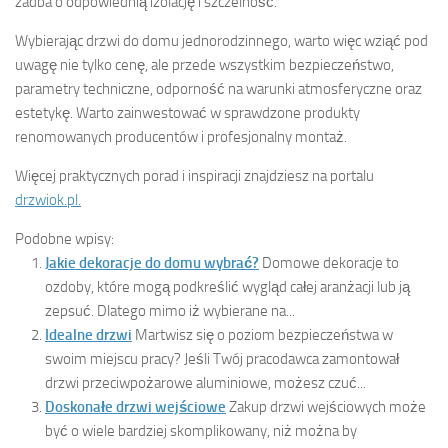
zadba o odpowiednią izolację i szczelność.
Wybierając drzwi do domu jednorodzinnego, warto więc wziąć pod
uwagę nie tylko cenę, ale przede wszystkim bezpieczeństwo,
parametry techniczne, odporność na warunki atmosferyczne oraz
estetykę. Warto zainwestować w sprawdzone produkty
renomowanych producentów i profesjonalny montaż.
Więcej praktycznych porad i inspiracji znajdziesz na portalu
drzwiok.pl.
Podobne wpisy:
Jakie dekoracje do domu wybrać?
Domowe dekoracje to
ozdoby, które mogą podkreślić wygląd całej aranżacji lub ją
zepsuć. Dlatego mimo iż wybierane na...
Idealne drzwi
Martwisz się o poziom bezpieczeństwa w
swoim miejscu pracy? Jeśli Twój pracodawca zamontował
drzwi przeciwpożarowe aluminiowe, możesz czuć...
Doskonałe drzwi wejściowe
Zakup drzwi wejściowych może
być o wiele bardziej skomplikowany, niż można by