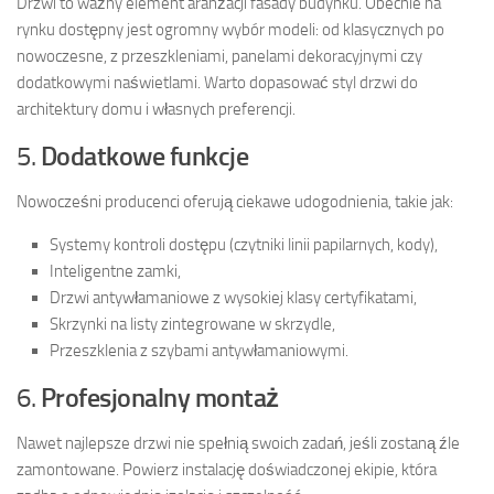
Drzwi to ważny element aranżacji fasady budynku. Obecnie na
rynku dostępny jest ogromny wybór modeli: od klasycznych po
nowoczesne, z przeszkleniami, panelami dekoracyjnymi czy
dodatkowymi naświetlami. Warto dopasować styl drzwi do
architektury domu i własnych preferencji.
5.
Dodatkowe funkcje
Nowocześni producenci oferują ciekawe udogodnienia, takie jak:
Systemy kontroli dostępu (czytniki linii papilarnych, kody),
Inteligentne zamki,
Drzwi antywłamaniowe z wysokiej klasy certyfikatami,
Skrzynki na listy zintegrowane w skrzydle,
Przeszklenia z szybami antywłamaniowymi.
6.
Profesjonalny montaż
Nawet najlepsze drzwi nie spełnią swoich zadań, jeśli zostaną źle
zamontowane. Powierz instalację doświadczonej ekipie, która