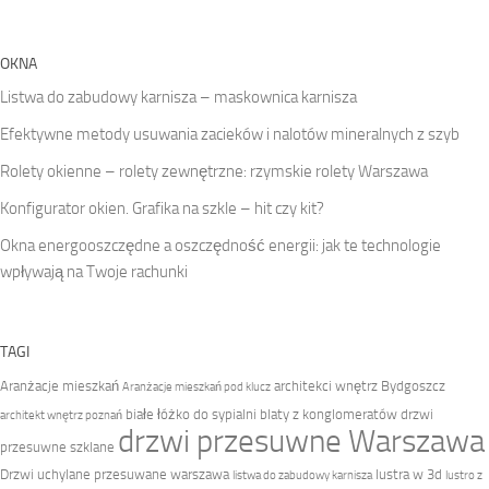
OKNA
Listwa do zabudowy karnisza – maskownica karnisza
Efektywne metody usuwania zacieków i nalotów mineralnych z szyb
Rolety okienne – rolety zewnętrzne: rzymskie rolety Warszawa
Konfigurator okien. Grafika na szkle – hit czy kit?
Okna energooszczędne a oszczędność energii: jak te technologie
wpływają na Twoje rachunki
TAGI
Aranżacje mieszkań
architekci wnętrz Bydgoszcz
Aranżacje mieszkań pod klucz
białe łóżko do sypialni
blaty z konglomeratów
drzwi
architekt wnętrz poznań
drzwi przesuwne Warszawa
przesuwne szklane
Drzwi uchylane przesuwane warszawa
lustra w 3d
listwa do zabudowy karnisza
lustro z