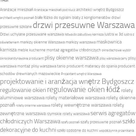
TAGI
Aranżacje mieszkań
architekci wnętrz Bydgoszcz
Aranżacje mieszkań pod klucz
białe łóżko do sypialni
blaty z konglomeratów
drzwi
architekt wnętrz poznań
drzwi przesuwne Warszawa
przesuwne szklane
Drzwi uchylane przesuwane warszawa
lustra w 3d
listwa do zabudowy karnisza
lustro z
maskownica
markizy okienne Warszawa
markizy warszawa
oświetleniem
karnisza
meble kuchenne
montaż agregatów chłodniczych
okna dachowe wybór
plisy okienne warszawa
plisy
okna skandynawskie producent
plisy warszawa ceny
warszawa montaż
plisy warszawa tanio
producent materacy do spania
producent
schodów drewnianych mazowieckie
Projektant wnętrz Warszawa
projektowanie i aranżacja wnętrz Bydgoszcz
regulowanie okien łódź
regulowanie okien
rolety
aluminiowe warszawa
rolety materiałowe warszawa
rolety okienne
poznań
rolety wewnętrzne warszawa
rolety
rolety okienne warszawa
serwis agregatów
zewnętrzne warszawa
rzymskie rolety warszawa
chłodniczych Warszawa
szkło
szafy przesuwne poznań
szafy poznań
dekoracyjne do kuchni
szkło ozdobne do kuchni
współczynnik przenikania