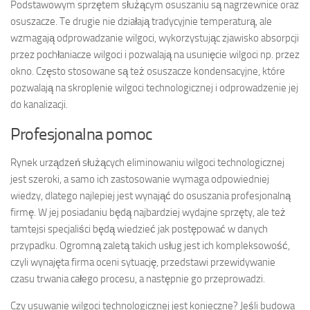
Podstawowym sprzętem służącym osuszaniu są nagrzewnice oraz
osuszacze. Te drugie nie działają tradycyjnie temperaturą, ale
wzmagają odprowadzanie wilgoci, wykorzystując zjawisko absorpcji
przez pochłaniacze wilgoci i pozwalają na usunięcie wilgoci np. przez
okno. Często stosowane są też osuszacze kondensacyjne, które
pozwalają na skroplenie wilgoci technologicznej i odprowadzenie jej
do kanalizacji.
Profesjonalna pomoc
Rynek urządzeń służących eliminowaniu wilgoci technologicznej
jest szeroki, a samo ich zastosowanie wymaga odpowiedniej
wiedzy, dlatego najlepiej jest wynająć do osuszania profesjonalną
firmę. W jej posiadaniu będą najbardziej wydajne sprzęty, ale też
tamtejsi specjaliści będą wiedzieć jak postępować w danych
przypadku. Ogromną zaletą takich usług jest ich kompleksowość,
czyli wynajęta firma oceni sytuację, przedstawi przewidywanie
czasu trwania całego procesu, a następnie go przeprowadzi.
Czy usuwanie wilgoci technologicznej jest konieczne? Jeśli budowa