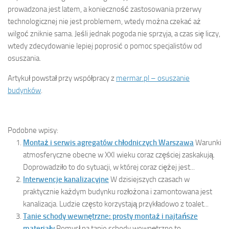
prowadzona jest latem, a konieczność zastosowania przerwy
technologicznej nie jest problemem, wtedy można czekać aż
wilgoć zniknie sama. Jeśli jednak pogoda nie sprzyja, a czas się liczy,
wtedy zdecydowanie lepiej poprosić o pomoc specjalistów od
osuszania.
Artykuł powstał przy współpracy z
mermar.pl – osuszanie
budynków
.
Podobne wpisy:
Montaż i serwis agregatów chłodniczych Warszawa
Warunki
atmosferyczne obecne w XXI wieku coraz częściej zaskakują.
Doprowadziło to do sytuacji, w której coraz ciężej jest...
Interwencje kanalizacyjne
W dzisiejszych czasach w
praktycznie każdym budynku rozłożona i zamontowana jest
kanalizacja. Ludzie często korzystają przykładowo z toalet...
Tanie schody wewnętrzne: prosty montaż i najtańsze
materiały
Pomysł na tanie schody wewnętrzne to