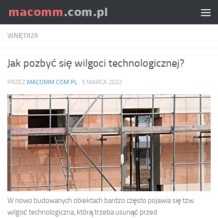
Skip to content
WNĘTRZA
Jak pozbyć się wilgoci technologicznej?
PRZEZ
MACOMM.COM.PL
·
5 MARCA 2022
W nowo budowanych obiektach bardzo często pojawia się tzw.
wilgoć technologiczna, którą trzeba usunąć przed