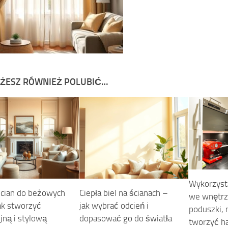
ŻESZ RÓWNIEŻ POLUBIĆ…
Wykorzysta
ścian do beżowych
Ciepła biel na ścianach –
we wnętrza
jak stworzyć
jak wybrać odcień i
poduszki, 
jną i stylową
dopasować go do światła
tworzyć h