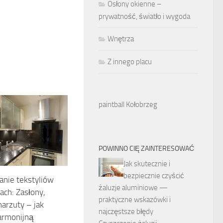
Osłony okienne –
prywatność, światło i wygoda
Wnętrza
Z innego placu
paintball Kołobrzeg
POWINNO CIĘ ZAINTERESOWAĆ
Jak skutecznie i
bezpiecznie czyścić
nie tekstyliów
żaluzje aluminiowe —
ch: Zasłony,
praktyczne wskazówki i
narzuty – jak
najczęstsze błędy
armonijną