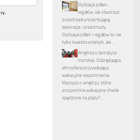
Stylizacja półek i
regałów: Jak stworzyć
zy.
przestrzeń prezentującą
dekoracje i przedmioty
Stylizacja półek i regałów to nie
tylko kwestia estetyki, ale …
Wnętrza o tematyce
morskiej: Odprężająca
atmosfera przywołująca
wakacyjne wspomnienia
Marzysz o wnętrzu, które
przypomina wakacyjne chwile
spędzone na plaży? …