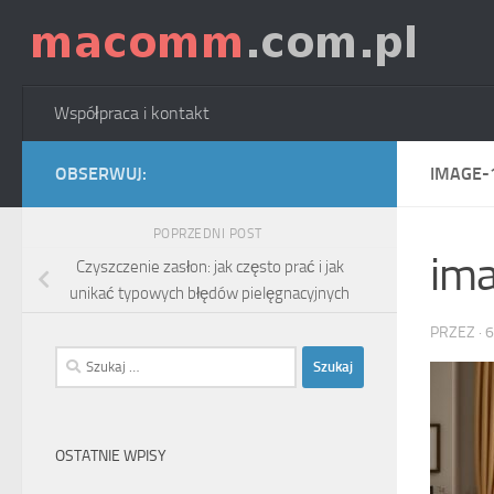
Skip to content
Współpraca i kontakt
OBSERWUJ:
IMAGE-
POPRZEDNI POST
im
Czyszczenie zasłon: jak często prać i jak
unikać typowych błędów pielęgnacyjnych
PRZEZ
·
6
Szukaj:
OSTATNIE WPISY