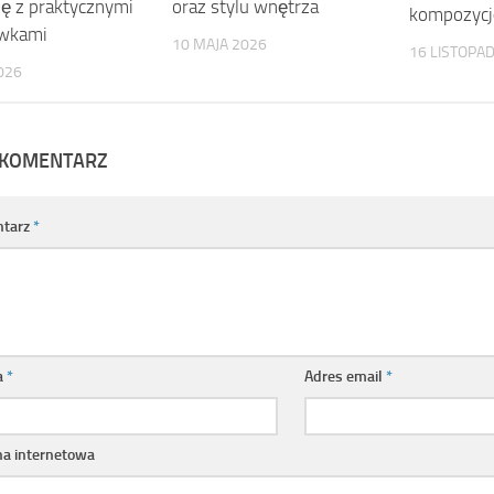
ję z praktycznymi
oraz stylu wnętrza
kompozycj
wkami
10 MAJA 2026
16 LISTOPA
026
 KOMENTARZ
tarz
*
a
*
Adres email
*
na internetowa