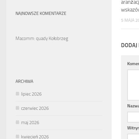
aranżac
wskazó
NAJNOWSZE KOMENTARZE
5 MAJA 2
Macomm: quady Kołobrzeg
DODAJ
Komen
ARCHIWA
lipiec 2026
Nazw
czerwiec 2026
maj 2026
Witry
kwiecień 2026