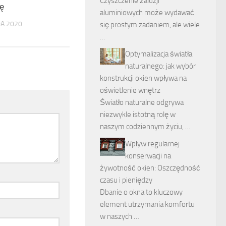
Czyszczenie żaluzji
ę
aluminiowych może wydawać
DA 2020
się prostym zadaniem, ale wiele
…
Optymalizacja światła
naturalnego: jak wybór
konstrukcji okien wpływa na
oświetlenie wnętrz
Światło naturalne odgrywa
niezwykle istotną rolę w
naszym codziennym życiu, …
Wpływ regularnej
konserwacji na
żywotność okien: Oszczędność
czasu i pieniędzy
Dbanie o okna to kluczowy
element utrzymania komfortu
w naszych …