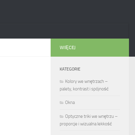
WIĘCEJ
KATEGORIE
Kolory we wnętrzach –
palety, kontrast i spójność
Okna
Optyczne triki we wnętrzu –
proporcje i wizualna lekkość