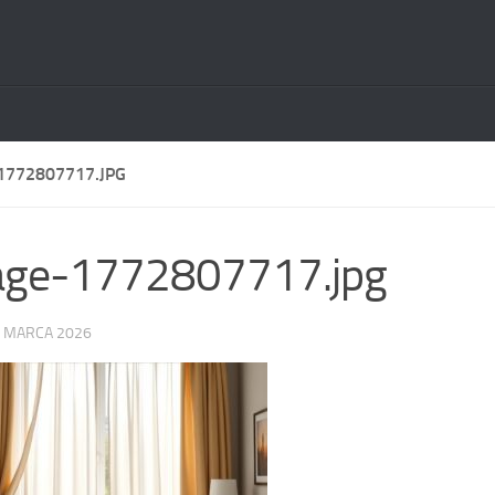
1772807717.JPG
age-1772807717.jpg
 MARCA 2026