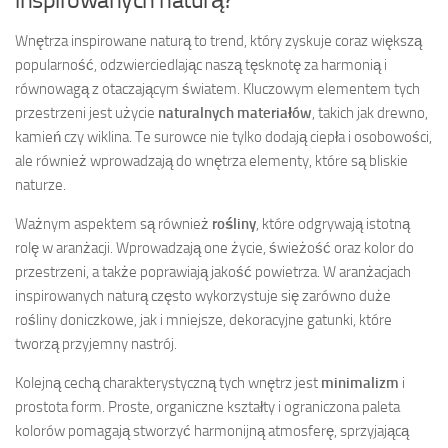
Wnętrza inspirowane naturą to trend, który zyskuje coraz większą
popularność, odzwierciedlając naszą tęsknotę za harmonią i
równowagą z otaczającym światem. Kluczowym elementem tych
przestrzeni jest użycie
naturalnych materiałów
, takich jak drewno,
kamień czy wiklina. Te surowce nie tylko dodają ciepła i osobowości,
ale również wprowadzają do wnętrza elementy, które są bliskie
naturze.
Ważnym aspektem są również
rośliny
, które odgrywają istotną
rolę w aranżacji. Wprowadzają one życie, świeżość oraz kolor do
przestrzeni, a także poprawiają jakość powietrza. W aranżacjach
inspirowanych naturą często wykorzystuje się zarówno duże
rośliny doniczkowe, jak i mniejsze, dekoracyjne gatunki, które
tworzą przyjemny nastrój.
Kolejną cechą charakterystyczną tych wnętrz jest
minimalizm
i
prostota form. Proste, organiczne kształty i ograniczona paleta
kolorów pomagają stworzyć harmonijną atmosferę, sprzyjającą