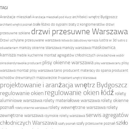
TAGI
Aranżacje mieszkań
architekci wnętrz Bydgoszcz
Aranżacje mieszkań pod klucz
białe łóżko do sypialni
blaty z konglomeratów
drzwi
architekt wnętrz poznań
drzwi przesuwne Warszawa
przesuwne szklane
Drzwi uchylane przesuwane warszawa
lustra w 3d
listwa do zabudowy karnisza
lustro z
maskownica
markizy okienne Warszawa
markizy warszawa
oświetleniem
karnisza
meble kuchenne
montaż agregatów chłodniczych
okna dachowe wybór
plisy okienne warszawa
plisy
okna skandynawskie producent
plisy warszawa ceny
warszawa montaż
plisy warszawa tanio
producent materacy do spania
producent
schodów drewnianych mazowieckie
Projektant wnętrz Warszawa
projektowanie i aranżacja wnętrz Bydgoszcz
regulowanie okien łódź
regulowanie okien
rolety
aluminiowe warszawa
rolety materiałowe warszawa
rolety okienne
poznań
rolety wewnętrzne warszawa
rolety
rolety okienne warszawa
serwis agregatów
zewnętrzne warszawa
rzymskie rolety warszawa
chłodniczych Warszawa
szkło
szafy przesuwne poznań
szafy poznań