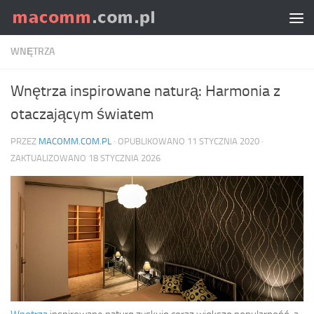
Skip to content
WNĘTRZA
Wnętrza inspirowane naturą: Harmonia z
otaczającym światem
PRZEZ
MACOMM.COM.PL
· OPUBLIKOWANO
11 STYCZNIA 2020
·
ZAKTUALIZOWANO
18 STYCZNIA 2026