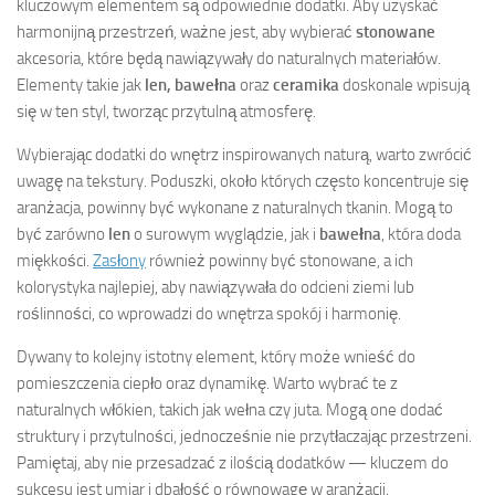
kluczowym elementem są odpowiednie dodatki. Aby uzyskać
harmonijną przestrzeń, ważne jest, aby wybierać
stonowane
akcesoria, które będą nawiązywały do naturalnych materiałów.
Elementy takie jak
len, bawełna
oraz
ceramika
doskonale wpisują
się w ten styl, tworząc przytulną atmosferę.
Wybierając dodatki do wnętrz inspirowanych naturą, warto zwrócić
uwagę na tekstury. Poduszki, około których często koncentruje się
aranżacja, powinny być wykonane z naturalnych tkanin. Mogą to
być zarówno
len
o surowym wyglądzie, jak i
bawełna
, która doda
miękkości.
Zasłony
również powinny być stonowane, a ich
kolorystyka najlepiej, aby nawiązywała do odcieni ziemi lub
roślinności, co wprowadzi do wnętrza spokój i harmonię.
Dywany to kolejny istotny element, który może wnieść do
pomieszczenia ciepło oraz dynamikę. Warto wybrać te z
naturalnych włókien, takich jak wełna czy juta. Mogą one dodać
struktury i przytulności, jednocześnie nie przytłaczając przestrzeni.
Pamiętaj, aby nie przesadzać z ilością dodatków — kluczem do
sukcesu jest umiar i dbałość o równowagę w aranżacji.