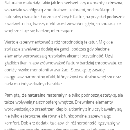
Naturalne materiały, takie jak
len
,
welwet
, czy elementy z
drewna
,
wspaniale współgrają z neutralnymi kolorami, podkreślając ich
naturalny charakter. Łączenie różnych faktur, na przykład
poduszek
z welwetu i lnu, tworzy efekt warstwowości i głębi, co sprawia, że
wnętrze staje się bardziej interesujące.
Warto eksperymentować z różnorodnością tekstur. Miękkie
stylizacje z welwetu dodają elegancji, podczas gdy plecione
elementy wprowadzają rustykalny akcent i przytulność. Użyj
gładkich tkanin, aby zrównoważyć faktury bardziej chropowate, co
obniży ryzyko monotonii w aranżacji. Stosując tę zasadę,
osiągniesz harmonijny efekt, który ożywi neutralne wnętrze oraz
nada mu indywidualny charakter.
Pamiętaj, że
naturalne materiały
nie tylko podnoszą estetykę, ale
także wpływają na atmosferę wnętrza. Drewniane elementy
wprowadzają do przestrzeni ciepło, a tkaniny z lnu czy bawełny są
nie tylko estetyczne, ale również funkcjonalne, zapewniając
komfort. Dobierz dodatki tak, aby ich różnorodność łączyła się w
spójną kompozycję, zachowując przy tym umiar i równowagę.