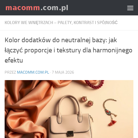
Skip to content
KOLORY WE WNĘTRZACH – PALETY, KONTRAST I SPÓJNOŚĆ
Kolor dodatków do neutralnej bazy: jak
łączyć proporcje i tekstury dla harmonijnego
efektu
PRZEZ
MACOMM.COM.PL
·
7 MAJA 2026