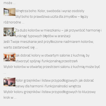
może …
Wnętrza boho: Kolor, swoboda i wyraz osobisty
Styl boho to prawdziwa uczta dla zmysłów – łączy
różnorodne …
Za dużo kolorów w mieszkaniu – jak przywrócić harmonię i
uniknąć typowych błędów w aranżacji
Jeśli Twoje mieszkanie jest przytłoczone nadmiarem kolorów,
warto zastanowić się …
Jak dobrać kolory w otwartym salonie z kuchnią, by
stworzyć spójną i funkcjonalną przestrzeń
Wybór kolorów w otwartej przestrzeni salonu z kuchnią może być
…
Kolor grzejników i listew przypodłogowych: jak dobrać
barwy dla harmonii i funkcjonalności wnętrza
Wybór koloru grzejników i listew przypodłogowych to kluczowy
krok w …