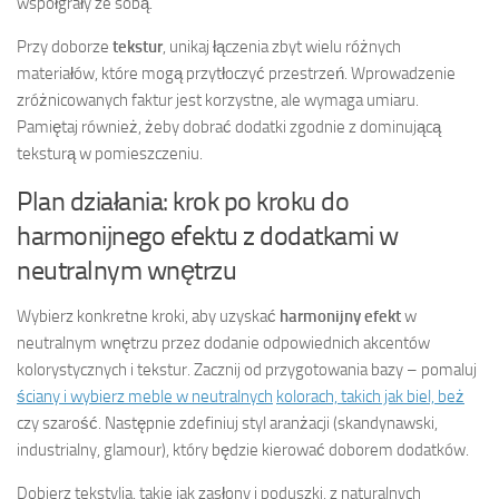
współgrały ze sobą.
Przy doborze
tekstur
, unikaj łączenia zbyt wielu różnych
materiałów, które mogą przytłoczyć przestrzeń. Wprowadzenie
zróżnicowanych faktur jest korzystne, ale wymaga umiaru.
Pamiętaj również, żeby dobrać dodatki zgodnie z dominującą
teksturą w pomieszczeniu.
Plan działania: krok po kroku do
harmonijnego efektu z dodatkami w
neutralnym wnętrzu
Wybierz konkretne kroki, aby uzyskać
harmonijny efekt
w
neutralnym wnętrzu przez dodanie odpowiednich akcentów
kolorystycznych i tekstur. Zacznij od przygotowania bazy – pomaluj
ściany i wybierz meble w neutralnych
kolorach, takich jak biel, beż
czy szarość. Następnie zdefiniuj styl aranżacji (skandynawski,
industrialny, glamour), który będzie kierować doborem dodatków.
Dobierz tekstylia, takie jak zasłony i poduszki, z naturalnych