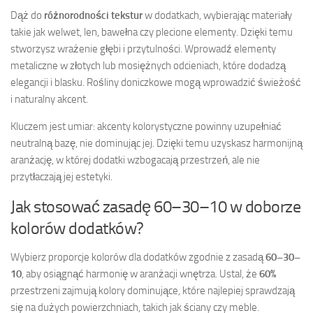
Dąż do
różnorodności tekstur
w dodatkach, wybierając materiały
takie jak welwet, len, bawełna czy plecione elementy. Dzięki temu
stworzysz wrażenie głębi i przytulności. Wprowadź elementy
metaliczne w złotych lub mosiężnych odcieniach, które dodadzą
elegancji i blasku. Rośliny doniczkowe mogą wprowadzić świeżość
i naturalny akcent.
Kluczem jest umiar: akcenty kolorystyczne powinny uzupełniać
neutralną bazę, nie dominując jej. Dzięki temu uzyskasz harmonijną
aranżację, w której dodatki wzbogacają przestrzeń, ale nie
przytłaczają jej estetyki.
Jak stosować zasadę 60–30–10 w doborze
kolorów dodatków?
Wybierz proporcje kolorów dla dodatków zgodnie z zasadą
60–30–
10
, aby osiągnąć harmonię w aranżacji wnętrza. Ustal, że
60%
przestrzeni zajmują kolory dominujące, które najlepiej sprawdzają
się na dużych powierzchniach, takich jak ściany czy meble.