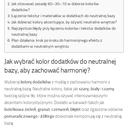
Jak stosować zasadę 60–30–10 w doborze kolorów
dodatków?
Łączenie tekstur i materiałów w dodatkach do neutralnej bazy
Jak dobierać kolory akcentujące, by ożywić neutralne wnętrze?
Najczęstsze błędy przy łączeniu kolorów i tekstur dodatków do
neutralnej bazy
Plan działania: krok po kroku do harmonijnego efektu z
dodatkami w neutralnym wnętrzu
Jak wybrać kolor dodatków do neutralnej
bazy, aby zachować harmonię?
Wybieraj
kolory dodatków
z myślą o zachowaniu harmonii z
neutralną bazą. Neutralne kolory, takie jak
szary, biały
i
czarny
,
tworzą spójne tło, które można ożywić intensywniejszymi
akcentami kolorystycznymi. Dodatki w barwach takich jak
butelkowa zieleń
,
granat
,
czerwień
,
błękit
oraz zgaszone odcienie
pomarańczowego
i
żółtego
doskonale komponują się z neutralną
bazą.