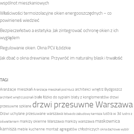
wspólnot mieszkaniowych
Właściwości termoizolacyjne okien energooszczędnych – co
powinieneś wiedzieć
Bezpieczeństwo a estetyka: Jak zintegrować ochronę okien z ich
wyglądem
Regulowanie okien. Okna PCV Łódzkie
Jak dbać o okna drewniane: Przywróć im naturalny blask i trwałość
TAGI
Aranżacje mieszkań
architekci wnętrz Bydgoszcz
Aranżacje mieszkań pod klucz
białe łóżko do sypialni
blaty z konglomeratów
drzwi
architekt wnętrz poznań
drzwi przesuwne Warszawa
przesuwne szklane
Drzwi uchylane przesuwane warszawa
lustra w 3d
listwa do zabudowy karnisza
lustro z
maskownica
markizy okienne Warszawa
markizy warszawa
oświetleniem
karnisza
meble kuchenne
montaż agregatów chłodniczych
okna dachowe wybór