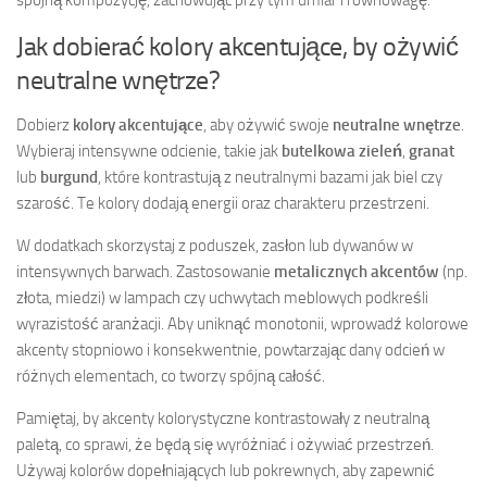
Jak dobierać kolory akcentujące, by ożywić
neutralne wnętrze?
Dobierz
kolory akcentujące
, aby ożywić swoje
neutralne wnętrze
.
Wybieraj intensywne odcienie, takie jak
butelkowa zieleń
,
granat
lub
burgund
, które kontrastują z neutralnymi bazami jak biel czy
szarość. Te kolory dodają energii oraz charakteru przestrzeni.
W dodatkach skorzystaj z poduszek, zasłon lub dywanów w
intensywnych barwach. Zastosowanie
metalicznych akcentów
(np.
złota, miedzi) w lampach czy uchwytach meblowych podkreśli
wyrazistość aranżacji. Aby uniknąć monotonii, wprowadź kolorowe
akcenty stopniowo i konsekwentnie, powtarzając dany odcień w
różnych elementach, co tworzy spójną całość.
Pamiętaj, by akcenty kolorystyczne kontrastowały z neutralną
paletą, co sprawi, że będą się wyróżniać i ożywiać przestrzeń.
Używaj kolorów dopełniających lub pokrewnych, aby zapewnić