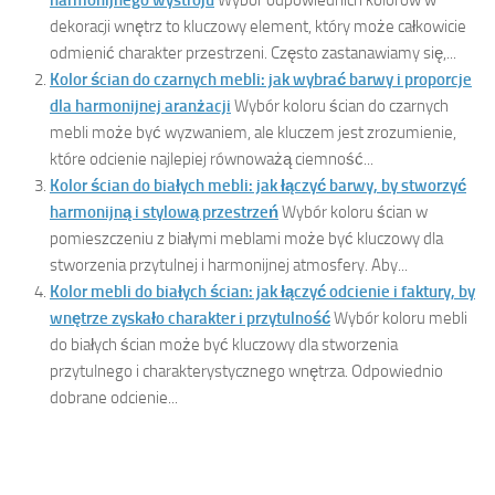
dekoracji wnętrz to kluczowy element, który może całkowicie
odmienić charakter przestrzeni. Często zastanawiamy się,...
Kolor ścian do czarnych mebli: jak wybrać barwy i proporcje
dla harmonijnej aranżacji
Wybór koloru ścian do czarnych
mebli może być wyzwaniem, ale kluczem jest zrozumienie,
które odcienie najlepiej równoważą ciemność...
Kolor ścian do białych mebli: jak łączyć barwy, by stworzyć
harmonijną i stylową przestrzeń
Wybór koloru ścian w
pomieszczeniu z białymi meblami może być kluczowy dla
stworzenia przytulnej i harmonijnej atmosfery. Aby...
Kolor mebli do białych ścian: jak łączyć odcienie i faktury, by
wnętrze zyskało charakter i przytulność
Wybór koloru mebli
do białych ścian może być kluczowy dla stworzenia
przytulnego i charakterystycznego wnętrza. Odpowiednio
dobrane odcienie...