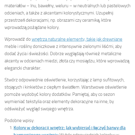
materiałów – lnu, bawełny, weluru – w neutralnych lub pastelowych
odcieniach, a także z akcentami kolorystycznymi. Uzupełnij
przestrzeń dekoracjami, np. obrazami czy ceramiką, które
wprowadzą pożądane kolory.
Wprowadź do
wnętrza naturalne elementy, takie jak drewniane
meble i rośliny doniczkowe z intensywnie zielonymi liśćmi, aby
dodać życia i świeżości. Dobrze wyglądają również metaliczne
akcenty w odcieniach miedzi, złota czy mosiądzu, które wprowadzą
elegancki charakter.
Stwórz odpowiednie oświetlenie, korzystając z lamp sufitowych,
stojących i kinkietów z ciepłym światłem. Warstwowe oświetlenie
pomoże wydobyć kolory dodatków. Pamiętaj, aby co sezon
wymieniać tekstylia oraz elementy dekoracyjne na inne, by
odświeżyć wygląd swojego wnętrza.
Podobne wpisy:
Kolory w dekoracji wnętrz: Jak wybierać i łączyć barwy dla
harmonijnego wystroju
Wybór odpowiednich kolorów w