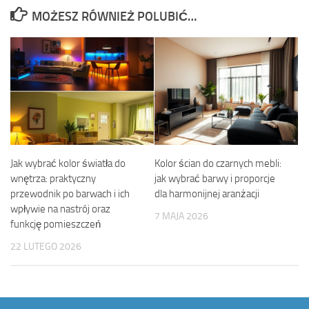
MOŻESZ RÓWNIEŻ POLUBIĆ…
Jak wybrać kolor światła do
Kolor ścian do czarnych mebli:
wnętrza: praktyczny
jak wybrać barwy i proporcje
przewodnik po barwach i ich
dla harmonijnej aranżacji
wpływie na nastrój oraz
7 MAJA 2026
funkcję pomieszczeń
22 LUTEGO 2026