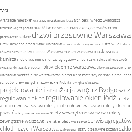
TAGI
Aranżacje mieszkań
architekci wnętrz Bydgoszcz
Aranżacje mieszkań pod klucz
białe łóżko do sypialni
blaty z konglomeratów
drzwi
architekt wnętrz poznań
drzwi przesuwne Warszawa
przesuwne szklane
Drzwi uchylane przesuwane warszawa
lustra w 3d
listwa do zabudowy karnisza
lustro z
maskownica
markizy okienne Warszawa
markizy warszawa
oświetleniem
karnisza
meble kuchenne
montaż agregatów chłodniczych
okna dachowe wybór
plisy okienne warszawa
plisy
okna skandynawskie producent
plisy warszawa ceny
warszawa montaż
plisy warszawa tanio
producent materacy do spania
producent
schodów drewnianych mazowieckie
Projektant wnętrz Warszawa
projektowanie i aranżacja wnętrz Bydgoszcz
regulowanie okien łódź
regulowanie okien
rolety
aluminiowe warszawa
rolety materiałowe warszawa
rolety okienne
poznań
rolety wewnętrzne warszawa
rolety
rolety okienne warszawa
serwis agregatów
zewnętrzne warszawa
rzymskie rolety warszawa
chłodniczych Warszawa
szkło
szafy przesuwne poznań
szafy poznań