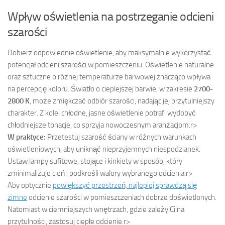
Wpływ oświetlenia na postrzeganie odcieni
szarości
Dobierz odpowiednie oświetlenie, aby maksymalnie wykorzystać
potencjał odcieni szarości w pomieszczeniu. Oświetlenie naturalne
oraz sztuczne o różnej temperaturze barwowej znacząco wpływa
na percepcję koloru. Światło o cieplejszej barwie, w zakresie
2700-
2800 K
, może zmiękczać odbiór szarości, nadając jej przytulniejszy
charakter. Z kolei chłodne, jasne oświetlenie potrafi wydobyć
chłodniejsze tonacje, co sprzyja nowoczesnym aranżacjom.
r>
W praktyce:
Przetestuj szarość ściany w różnych warunkach
oświetleniowych, aby uniknąć nieprzyjemnych niespodzianek.
Ustaw lampy sufitowe, stojące i kinkiety w sposób, który
zminimalizuje cień i podkreśli walory wybranego odcienia.
r>
Aby optycznie
powiększyć przestrzeń, najlepiej sprawdzą się
zimne
odcienie szarości w pomieszczeniach dobrze doświetlonych.
Natomiast w ciemniejszych wnętrzach, gdzie zależy Ci na
przytulności, zastosuj ciepłe odcienie.
r>