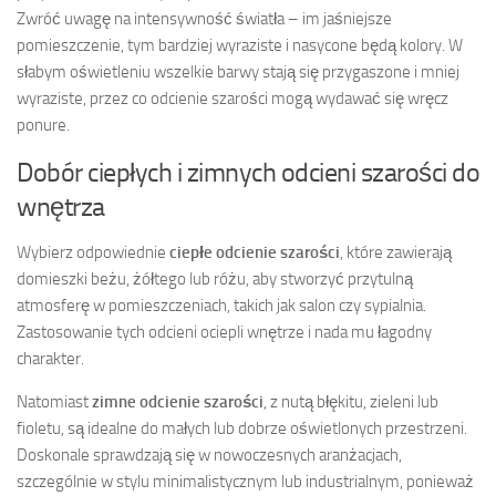
Zwróć uwagę na intensywność światła – im jaśniejsze
pomieszczenie, tym bardziej wyraziste i nasycone będą kolory. W
słabym oświetleniu wszelkie barwy stają się przygaszone i mniej
wyraziste, przez co odcienie szarości mogą wydawać się wręcz
ponure.
Dobór ciepłych i zimnych odcieni szarości do
wnętrza
Wybierz odpowiednie
ciepłe odcienie szarości
, które zawierają
domieszki beżu, żółtego lub różu, aby stworzyć przytulną
atmosferę w pomieszczeniach, takich jak salon czy sypialnia.
Zastosowanie tych odcieni ociepli wnętrze i nada mu łagodny
charakter.
Natomiast
zimne odcienie szarości
, z nutą błękitu, zieleni lub
fioletu, są idealne do małych lub dobrze oświetlonych przestrzeni.
Doskonale sprawdzają się w nowoczesnych aranżacjach,
szczególnie w stylu minimalistycznym lub industrialnym, ponieważ