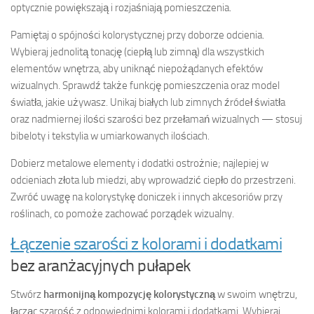
optycznie powiększają i rozjaśniają pomieszczenia.
Pamiętaj o spójności kolorystycznej przy doborze odcienia.
Wybieraj jednolitą tonację (ciepłą lub zimną) dla wszystkich
elementów wnętrza, aby uniknąć niepożądanych efektów
wizualnych. Sprawdź także funkcję pomieszczenia oraz model
światła, jakie używasz. Unikaj białych lub zimnych źródeł światła
oraz nadmiernej ilości szarości bez przełamań wizualnych — stosuj
bibeloty i tekstylia w umiarkowanych ilościach.
Dobierz metalowe elementy i dodatki ostrożnie; najlepiej w
odcieniach złota lub miedzi, aby wprowadzić ciepło do przestrzeni.
Zwróć uwagę na kolorystykę doniczek i innych akcesoriów przy
roślinach, co pomoże zachować porządek wizualny.
Łączenie szarości z kolorami i dodatkami
bez aranżacyjnych pułapek
Stwórz
harmonijną kompozycję kolorystyczną
w swoim wnętrzu,
łącząc szarość z odpowiednimi kolorami i dodatkami. Wybieraj