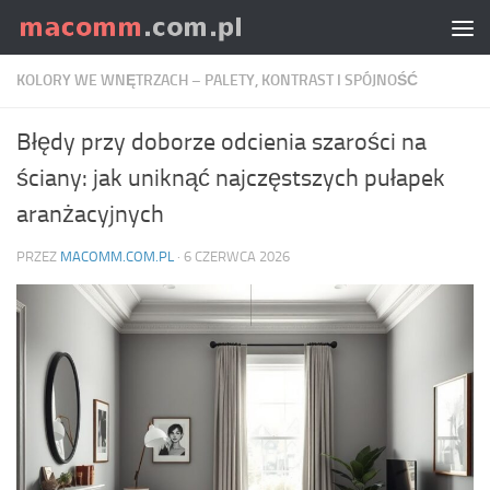
Skip to content
KOLORY WE WNĘTRZACH – PALETY, KONTRAST I SPÓJNOŚĆ
Błędy przy doborze odcienia szarości na
ściany: jak uniknąć najczęstszych pułapek
aranżacyjnych
PRZEZ
MACOMM.COM.PL
·
6 CZERWCA 2026