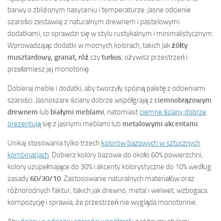
barwy o zbliżonym nasyceniu i temperaturze: jasne odcienie
szarości zestawiaj z naturalnym drewnem i pastelowymi
dodatkami, co sprawdzi się w stylu rustykalnym i minimalistycznym.
Wprowadzając dodatki w mocnych kolorach, takich jak
żółty
musztardowy, granat, róż
czy
turkus
, ożywisz przestrzeń i
przełamiesz jej monotonię.
Dobieraj meble i dodatki, aby tworzyły spójną paletę z odcieniami
szarości. Jasnoszare ściany dobrze współgrają z
ciemnobrązowym
drewnem
lub
białymi meblami
, natomiast
ciemne ściany dobrze
prezentują
się z jasnymi meblami lub
metalowymi akcentami
.
Unikaj stosowania tylko trzech
kolorów bazowych w sztucznych
kombinacjach
. Dobierz kolory bazowe do około 60% powierzchni,
kolory uzupełniające do 30% i akcenty kolorystyczne do 10% według
zasady
60/30/10
. Zastosowanie naturalnych materiałów oraz
różnorodnych faktur, takich jak drewno, metal i welwet, wzbogaca
kompozycję i sprawia, że przestrzeń nie wygląda monotonnie.