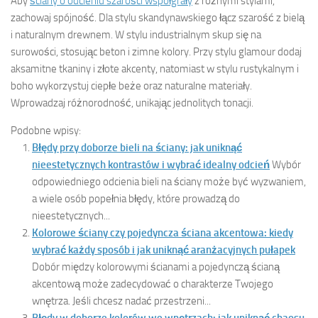
Aby
ściany o odcieniu szarości współgrały
z różnymi stylami,
zachowaj spójność. Dla stylu skandynawskiego łącz szarość z bielą
i naturalnym drewnem. W stylu industrialnym skup się na
surowości, stosując beton i zimne kolory. Przy stylu glamour dodaj
aksamitne tkaniny i złote akcenty, natomiast w stylu rustykalnym i
boho wykorzystuj ciepłe beże oraz naturalne materiały.
Wprowadzaj różnorodność, unikając jednolitych tonacji.
Podobne wpisy:
Błędy przy doborze bieli na ściany: jak uniknąć
nieestetycznych kontrastów i wybrać idealny odcień
Wybór
odpowiedniego odcienia bieli na ściany może być wyzwaniem,
a wiele osób popełnia błędy, które prowadzą do
nieestetycznych...
Kolorowe ściany czy pojedyncza ściana akcentowa: kiedy
wybrać każdy sposób i jak uniknąć aranżacyjnych pułapek
Dobór między kolorowymi ścianami a pojedynczą ścianą
akcentową może zadecydować o charakterze Twojego
wnętrza. Jeśli chcesz nadać przestrzeni...
Błędy w doborze kolorów we wnętrzach: jak uniknąć chaosu