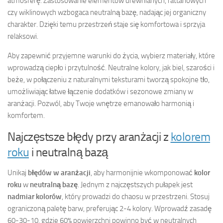
atmosferę. Zastosowanie elementów drewnianych, rattanowych
czy wiklinowych wzbogaca neutralną bazę, nadając jej organiczny
charakter. Dzięki temu przestrzeń staje się komfortowa i sprzyja
relaksowi.
Aby zapewnić przyjemne warunki do życia, wybierz materiały, które
wprowadzą ciepło i przytulność. Neutralne kolory, jak biel, szarości i
beże, w połączeniu z naturalnymi teksturami tworzą spokojne tło,
umożliwiając łatwe łączenie dodatków i sezonowe zmiany w
aranżacji. Pozwól, aby Twoje wnętrze emanowało harmonią i
komfortem.
Najczęstsze błędy przy aranżacji z
kolorem
roku
i neutralną bazą
Unikaj
błędów w aranżacji
, aby harmonijnie wkomponować
kolor
roku
w
neutralną bazę
. Jednym z najczęstszych pułapek jest
nadmiar kolorów
, który prowadzi do chaosu w przestrzeni. Stosuj
ograniczoną paletę barw, preferując 2-4 kolory. Wprowadź zasadę
60-30-10, gdzie 60% powierzchni powinno być w neutralnych