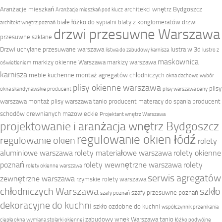
Aranżacje mieszkań
architekci wnętrz Bydgoszcz
Aranżacje mieszkań pod klucz
białe łóżko do sypialni
blaty z konglomeratów
drzwi
architekt wnętrz poznań
drzwi przesuwne Warszawa
przesuwne szklane
Drzwi uchylane przesuwane warszawa
lustra w 3d
listwa do zabudowy karnisza
lustro z
maskownica
markizy okienne Warszawa
markizy warszawa
oświetleniem
karnisza
meble kuchenne
montaż agregatów chłodniczych
okna dachowe wybór
plisy okienne warszawa
plisy
okna skandynawskie producent
plisy warszawa ceny
warszawa montaż
plisy warszawa tanio
producent materacy do spania
producent
schodów drewnianych mazowieckie
Projektant wnętrz Warszawa
projektowanie i aranżacja wnętrz Bydgoszcz
regulowanie okien łódź
regulowanie okien
rolety
aluminiowe warszawa
rolety materiałowe warszawa
rolety okienne
poznań
rolety wewnętrzne warszawa
rolety
rolety okienne warszawa
serwis agregatów
zewnętrzne warszawa
rzymskie rolety warszawa
chłodniczych Warszawa
szkło
szafy przesuwne poznań
szafy poznań
dekoracyjne do kuchni
szkło ozdobne do kuchni
współczynnik przenikania
zabudowy wnęk Warszawa tanio
ciepła okna
wymiana stolarki okiennej
łóżko podwójne