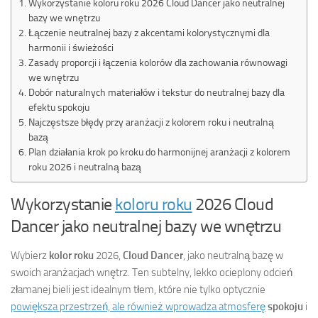
Wykorzystanie koloru roku 2026 Cloud Dancer jako neutralnej
bazy we wnętrzu
Łączenie neutralnej bazy z akcentami kolorystycznymi dla
harmonii i świeżości
Zasady proporcji i łączenia kolorów dla zachowania równowagi
we wnętrzu
Dobór naturalnych materiałów i tekstur do neutralnej bazy dla
efektu spokoju
Najczęstsze błędy przy aranżacji z kolorem roku i neutralną
bazą
Plan działania krok po kroku do harmonijnej aranżacji z kolorem
roku 2026 i neutralną bazą
Wykorzystanie
koloru roku
2026 Cloud
Dancer jako neutralnej bazy we wnętrzu
Wybierz
kolor roku
2026,
Cloud Dancer
, jako neutralną bazę w
swoich aranżacjach wnętrz. Ten subtelny, lekko ocieplony odcień
złamanej bieli jest idealnym tłem, które nie tylko optycznie
powiększa przestrzeń, ale również wprowadza atmosferę
spokoju
i