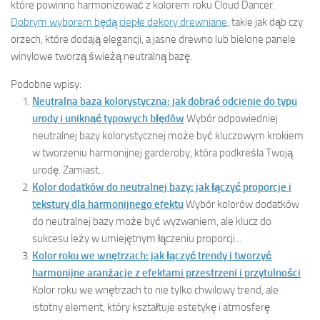
które powinno harmonizować z kolorem roku Cloud Dancer.
Dobrym wyborem będą ciepłe dekory drewniane
, takie jak dąb czy
orzech, które dodają elegancji, a jasne drewno lub bielone panele
winylowe tworzą świeżą neutralną bazę.
Podobne wpisy:
Neutralna baza kolorystyczna: jak dobrać odcienie do typu
urody i uniknąć typowych błędów
Wybór odpowiedniej
neutralnej bazy kolorystycznej może być kluczowym krokiem
w tworzeniu harmonijnej garderoby, która podkreśla Twoją
urodę. Zamiast...
Kolor dodatków do neutralnej bazy: jak łączyć proporcje i
tekstury dla harmonijnego efektu
Wybór kolorów dodatków
do neutralnej bazy może być wyzwaniem, ale klucz do
sukcesu leży w umiejętnym łączeniu proporcji...
Kolor roku we wnętrzach: jak łączyć trendy i tworzyć
harmonijne aranżacje z efektami przestrzeni i przytulności
Kolor roku we wnętrzach to nie tylko chwilowy trend, ale
istotny element, który kształtuje estetykę i atmosferę