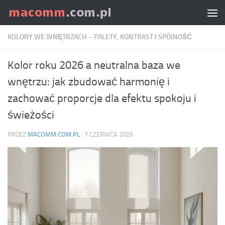
Skip to content
KOLORY WE WNĘTRZACH – PALETY, KONTRAST I SPÓJNOŚĆ
Kolor roku 2026 a neutralna baza we
wnętrzu: jak zbudować harmonię i
zachować proporcje dla efektu spokoju i
świeżości
PRZEZ
MACOMM.COM.PL
·
7 CZERWCA 2026