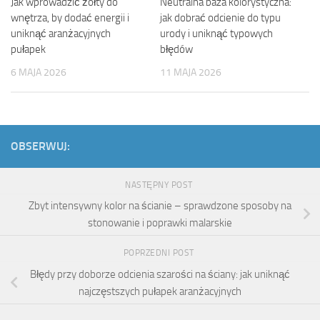
Jak wprowadzić żółty do
Neutralna baza kolorystyczna:
wnętrza, by dodać energii i
jak dobrać odcienie do typu
uniknąć aranżacyjnych
urody i uniknąć typowych
pułapek
błędów
6 MAJA 2026
11 MAJA 2026
OBSERWUJ:
NASTĘPNY POST
Zbyt intensywny kolor na ścianie – sprawdzone sposoby na
stonowanie i poprawki malarskie
POPRZEDNI POST
Błędy przy doborze odcienia szarości na ściany: jak uniknąć
najczęstszych pułapek aranżacyjnych