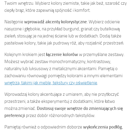
Twoim wnętrzu. Wybierz kolory ziemiste, takie jak beż, szarość czy
ciepły brąz, które zapewnią spójność i komfort.
Następnie
wprowadź akcenty kolorystyczne
. Wybierz odcienie
nasycone i głębokie, na przykład burgund, granat czy butelkową
zieleń, stosując je na jednej ścianie lub w dodatkach. Dodaj także
pastelowe kolory, takie jak pudrowy róż, aby rozjaśnić przestrzeń.
Kolejnym krokiem jest
łączenie kolorów
w przemyślane zestawy.
Możesz wybrać zestaw monochromatyczny, kontrastowy,
naturalny lub luksusowy z metalicznymi akcentami. Pamiętaj o
zachowaniu równowagi pomiędzy kolorami a innymi elementami
wnętrza, takimi jak meble, tekstury czy oświetlenie
.
Wprowadzaj kolory akcentujące z umiarem, aby nie przytłoczyć
przestrzeni, a także eksperymentuj z dodatkami, które łatwo
można zmieniać.
Dostosuj swoje wnętrze do zmieniających się
preferencji
przez dobór różnorodnych tekstyliów.
Pamiętaj również o odpowiednim doborze
wykończenia podłóg
,