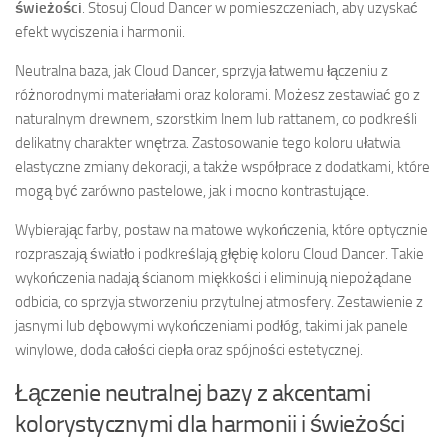
świeżości
. Stosuj Cloud Dancer w pomieszczeniach, aby uzyskać
efekt wyciszenia i harmonii.
Neutralna baza, jak Cloud Dancer, sprzyja łatwemu łączeniu z
różnorodnymi materiałami oraz kolorami. Możesz zestawiać go z
naturalnym drewnem, szorstkim lnem lub rattanem, co podkreśli
delikatny charakter wnętrza. Zastosowanie tego koloru ułatwia
elastyczne zmiany dekoracji, a także współprace z dodatkami, które
mogą być zarówno pastelowe, jak i mocno kontrastujące.
Wybierając farby, postaw na matowe wykończenia, które optycznie
rozpraszają światło i podkreślają głębię koloru Cloud Dancer. Takie
wykończenia nadają ścianom miękkości i eliminują niepożądane
odbicia, co sprzyja stworzeniu przytulnej atmosfery. Zestawienie z
jasnymi lub dębowymi wykończeniami podłóg, takimi jak panele
winylowe, doda całości ciepła oraz spójności estetycznej.
Łączenie neutralnej bazy z akcentami
kolorystycznymi dla harmonii i świeżości