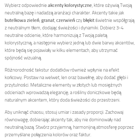
Wybierz odpowiednie
akcenty kolorystyczne
, które ożywią Twoją
neutralną bazę i nadadzą aranżacji charakter. Akcenty takie jak
butelkowa zieleń
,
granat
,
czerwień
czy
błękit
świetnie współgrają
z neutralnym tłem, dodając świeżości i dynamiki. Dobierz 3-4
neutralne odcienie, które harmonizują z Twoją paletą
kolorystyczną, a następnie wybierz jedną lub dwie barwy akcentów,
które będą się pojawiały w kilku elementach, aby utrzymać
spójność wizualną.
Różnorodność tekstur dodatków również wpłynie na efekt
końcowy. Postaw na welwet, len oraz bawełnę, aby dodać głębi i
przytulności. Metaliczne elementy w złotych lub mosiężnych
odcieniach wprowadzą elegancję, a rośliny doniczkowe będą
naturalnym akcentem, który doda świeżości do przestrzeni.
Aby uniknąć chaosu, stosuj umiar i zasady proporcji. Zachowaj
równowagę, dobierając akcenty tak, aby nie dominowały nad
neutralną bazą. Stwórz przyjemną, harmonijną atmosferę poprzez
przemyślane połączenia kolorów oraz faktur.