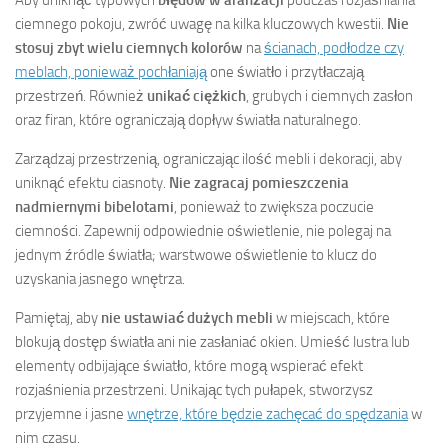
ciemnego pokoju, zwróć uwagę na kilka kluczowych kwestii.
Nie
stosuj zbyt wielu ciemnych kolorów
na
ścianach, podłodze czy
meblach, ponieważ pochłaniają
one światło i przytłaczają
przestrzeń. Również
unikać ciężkich
, grubych i ciemnych zasłon
oraz firan, które ograniczają dopływ światła naturalnego.
Zarządzaj przestrzenią, ograniczając ilość mebli i dekoracji, aby
uniknąć efektu ciasnoty.
Nie zagracaj pomieszczenia
nadmiernymi bibelotami
, ponieważ to zwiększa poczucie
ciemności. Zapewnij odpowiednie oświetlenie, nie polegaj na
jednym źródle światła; warstwowe oświetlenie to klucz do
uzyskania jasnego wnętrza.
Pamiętaj, aby
nie ustawiać dużych mebli
w miejscach, które
blokują dostęp światła ani nie zasłaniać okien. Umieść lustra lub
elementy odbijające światło, które mogą wspierać efekt
rozjaśnienia przestrzeni. Unikając tych pułapek, stworzysz
przyjemne i jasne
wnętrze, które będzie zachęcać do spędzania
w
nim czasu.