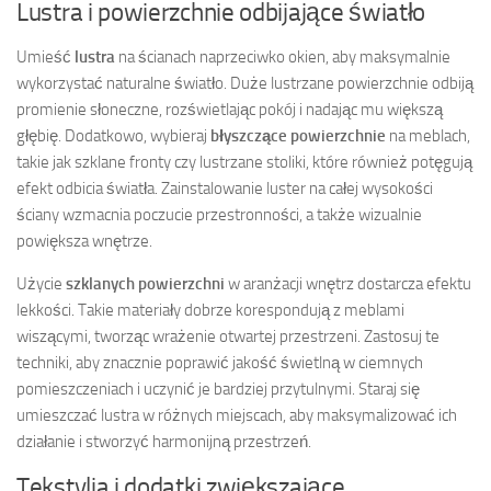
Lustra i powierzchnie odbijające światło
Umieść
lustra
na ścianach naprzeciwko okien, aby maksymalnie
wykorzystać naturalne światło. Duże lustrzane powierzchnie odbiją
promienie słoneczne, rozświetlając pokój i nadając mu większą
głębię. Dodatkowo, wybieraj
błyszczące powierzchnie
na meblach,
takie jak szklane fronty czy lustrzane stoliki, które również potęgują
efekt odbicia światła. Zainstalowanie luster na całej wysokości
ściany wzmacnia poczucie przestronności, a także wizualnie
powiększa wnętrze.
Użycie
szklanych powierzchni
w aranżacji wnętrz dostarcza efektu
lekkości. Takie materiały dobrze korespondują z meblami
wiszącymi, tworząc wrażenie otwartej przestrzeni. Zastosuj te
techniki, aby znacznie poprawić jakość świetlną w ciemnych
pomieszczeniach i uczynić je bardziej przytulnymi. Staraj się
umieszczać lustra w różnych miejscach, aby maksymalizować ich
działanie i stworzyć harmonijną przestrzeń.
Tekstylia i dodatki zwiększające