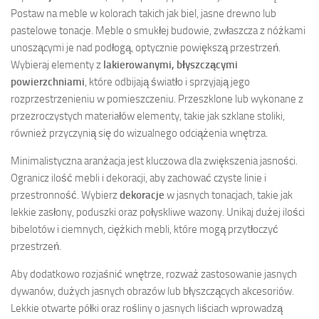
Postaw na meble w kolorach takich jak biel, jasne drewno lub
pastelowe tonacje. Meble o smukłej budowie, zwłaszcza z nóżkami
unoszącymi je nad podłogą, optycznie powiększą przestrzeń.
Wybieraj elementy z
lakierowanymi, błyszczącymi
powierzchniami
, które odbijają światło i sprzyjają jego
rozprzestrzenieniu w pomieszczeniu. Przeszklone lub wykonane z
przezroczystych materiałów elementy, takie jak szklane stoliki,
również przyczynią się do wizualnego odciążenia wnętrza.
Minimalistyczna aranżacja jest kluczowa dla zwiększenia jasności.
Ogranicz ilość mebli i dekoracji, aby zachować czyste linie i
przestronność. Wybierz
dekoracje
w jasnych tonacjach, takie jak
lekkie zasłony, poduszki oraz połyskliwe wazony. Unikaj dużej ilości
bibelotów i ciemnych, ciężkich mebli, które mogą przytłoczyć
przestrzeń.
Aby dodatkowo rozjaśnić wnętrze, rozważ zastosowanie jasnych
dywanów, dużych jasnych obrazów lub błyszczących akcesoriów.
Lekkie otwarte półki oraz rośliny o jasnych liściach wprowadzą