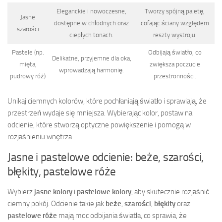
Eleganckie i nowoczesne,
Tworzy spójną paletę,
Jasne
dostępne w chłodnych oraz
cofając ściany względem
szarości
ciepłych tonach.
reszty wystroju.
Pastele (np.
Odbijają światło, co
Delikatne, przyjemne dla oka,
mięta,
zwiększa poczucie
wprowadzają harmonię.
pudrowy róż)
przestronności.
Unikaj ciemnych kolorów, które pochłaniają światło i sprawiają, że
przestrzeń wydaje się mniejsza. Wybierając kolor, postaw na
odcienie, które stworzą optyczne powiększenie i pomogą w
rozjaśnieniu wnętrza.
Jasne i pastelowe odcienie: beże, szarości,
błękity, pastelowe róże
Wybierz
jasne kolory
i
pastelowe kolory
, aby skutecznie rozjaśnić
ciemny pokój. Odcienie takie jak
beże
,
szarości
,
błękity
oraz
pastelowe róże
mają moc odbijania światła, co sprawia, że