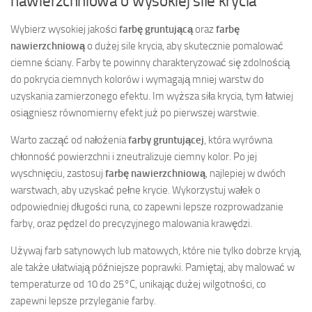
nawierzchniowa o wysokiej sile krycia
Wybierz wysokiej jakości
farbę gruntującą
oraz
farbę
nawierzchniową
o dużej sile krycia, aby skutecznie pomalować
ciemne ściany. Farby te powinny charakteryzować się zdolnością
do pokrycia ciemnych kolorów i wymagają mniej warstw do
uzyskania zamierzonego efektu. Im wyższa siła krycia, tym łatwiej
osiągniesz równomierny efekt już po pierwszej warstwie.
Warto zacząć od nałożenia
farby gruntującej
, która wyrówna
chłonność powierzchni i zneutralizuje ciemny kolor. Po jej
wyschnięciu, zastosuj
farbę nawierzchniową
, najlepiej w dwóch
warstwach, aby uzyskać pełne krycie. Wykorzystuj wałek o
odpowiedniej długości runa, co zapewni lepsze rozprowadzanie
farby, oraz pędzel do precyzyjnego malowania krawędzi.
Używaj farb satynowych lub matowych, które nie tylko dobrze kryją,
ale także ułatwiają późniejsze poprawki. Pamiętaj, aby malować w
temperaturze od 10 do 25°C, unikając dużej wilgotności, co
zapewni lepsze przyleganie farby.