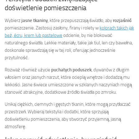
doświetlenie pomieszczenia
Wybierz
jasne tkaniny
, które przepuszczają światło, aby
rozjaśnić
pomieszczenie. Zastosuj zasłony, firany i rolety w
kolorach takich jak
beż, écru, krem lub pastelowe
odcienie, by nie blokować
naturalnego światła. Lekkie materiały, takie jak tiul, len czy bawełna,
doskonale sprawdzają się w tej roli, oferując jednocześnie
przytulność.
Rozważ również użycie
puchatych poduszek
, dywanów z długim
włosiem oraz jasnych narzut, które ocieplą wnętrze i dodadzą mu
lekkości. Jasne świece umieszczone w szklanych naczyniach mogą
stanowić atrakcyjne, dodatkowe źródło światła po zmroku.
Unikaj ciężkich, ciemnych i gęstych tkanin, które mogą przytłaczać
przestrzeń. Wybieraj tekstylia i dodatki, które sprzyjają
doświetleniu pomieszczenia, aby stworzyć przyjemną, jasną
atmosferę.