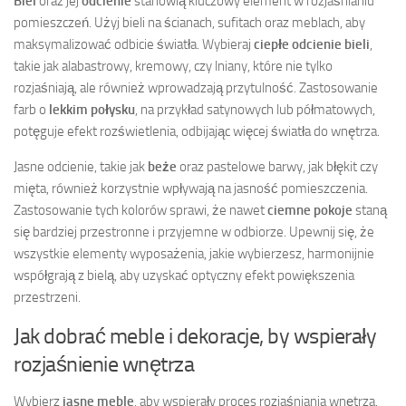
Biel
oraz jej
odcienie
stanowią kluczowy element w rozjaśnianiu
pomieszczeń. Użyj bieli na ścianach, sufitach oraz meblach, aby
maksymalizować odbicie światła. Wybieraj
ciepłe odcienie bieli
,
takie jak alabastrowy, kremowy, czy lniany, które nie tylko
rozjaśniają, ale również wprowadzają przytulność. Zastosowanie
farb o
lekkim połysku
, na przykład satynowych lub półmatowych,
potęguje efekt rozświetlenia, odbijając więcej światła do wnętrza.
Jasne odcienie, takie jak
beże
oraz pastelowe barwy, jak błękit czy
mięta, również korzystnie wpływają na jasność pomieszczenia.
Zastosowanie tych kolorów sprawi, że nawet
ciemne pokoje
staną
się bardziej przestronne i przyjemne w odbiorze. Upewnij się, że
wszystkie elementy wyposażenia, jakie wybierzesz, harmonijnie
współgrają z bielą, aby uzyskać optyczny efekt powiększenia
przestrzeni.
Jak dobrać meble i dekoracje, by wspierały
rozjaśnienie wnętrza
Wybierz
jasne meble
, aby wspierały proces rozjaśniania wnętrza.