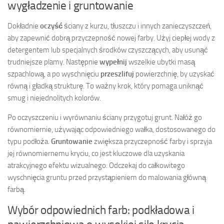
wygładzenie i gruntowanie
Dokładnie
oczyść
ściany z kurzu, tłuszczu i innych zanieczyszczeń,
aby zapewnić dobrą przyczepność nowej farby. Użyj ciepłej wody z
detergentem lub specjalnych środków czyszczących, aby usunąć
trudniejsze plamy. Następnie
wypełnij
wszelkie ubytki masą
szpachlową, a po wyschnięciu
przeszlifuj
powierzchnię, by uzyskać
równą i gładką strukturę. To ważny krok, który pomaga uniknąć
smug i niejednolitych kolorów.
Po oczyszczeniu i wyrównaniu ściany przygotuj grunt. Nałóż go
równomiernie, używając odpowiedniego wałka, dostosowanego do
typu podłoża.
Gruntowanie
zwiększa przyczepność farby i sprzyja
jej równomiernemu kryciu, co jest kluczowe dla uzyskania
atrakcyjnego efektu wizualnego. Odczekaj do całkowitego
wyschnięcia gruntu przed przystąpieniem do malowania główną
farbą.
Wybór odpowiednich farb: podkładowa i