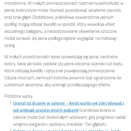
monotonne. W małych pomieszczeniach nadmierna jednolitość w
jasnej kolorystyce może również powodować wrażenie ciasnoty
oraz brak głębi. Dodatkowo, połyskliwe powierzchnie jasnych
podłóg mogą odbijać światło w sposób, który wywołuje efekt
wizualnego bałaganu, a niedostosowane oświetlenie sztuczne
może sprawić, że jasna podłoga będzie wyglądać na matową i
szarą.
W małych przestrzeniach lepiej sprawdzają się jasne, neutralne
kolory, takie jak biele, pastele czy jasne odcienie szarości lub beżu,
które odbijają światło i optycznie powiększają pomieszczenie.
Użycie mocnych, ciemnych kolorów powinno być ograniczone do
subtelnych akcentów, aby uniknąć przytłaczającego efektu.
Podobne wpisy:
Granat na ścianie w salonie – kiedy warto się zdecydować i
jak uniknąć aranżacyjnych pułapek
Granatowa ściana w
salonie może być doskonałym wyborem, gdy pragniesz nadać
wnętrzu elegancki i spokojny charakter. Ten głęboki...