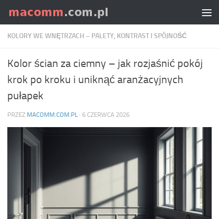
Skip to content
KOLORY WE WNĘTRZACH – PALETY, KONTRAST I SPÓJNOŚĆ
Kolor ścian za ciemny – jak rozjaśnić pokój
krok po kroku i uniknąć aranżacyjnych
pułapek
PRZEZ
MACOMM.COM.PL
·
6 CZERWCA 2026