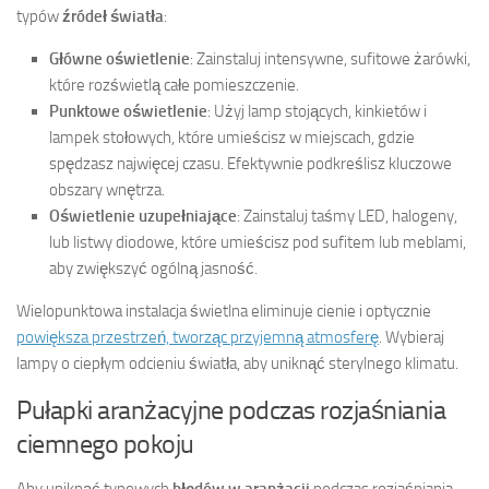
typów
źródeł światła
:
Główne oświetlenie
: Zainstaluj intensywne, sufitowe żarówki,
które rozświetlą całe pomieszczenie.
Punktowe oświetlenie
: Użyj lamp stojących, kinkietów i
lampek stołowych, które umieścisz w miejscach, gdzie
spędzasz najwięcej czasu. Efektywnie podkreślisz kluczowe
obszary wnętrza.
Oświetlenie uzupełniające
: Zainstaluj taśmy LED, halogeny,
lub listwy diodowe, które umieścisz pod sufitem lub meblami,
aby zwiększyć ogólną jasność.
Wielopunktowa instalacja świetlna eliminuje cienie i optycznie
powiększa przestrzeń, tworząc przyjemną atmosferę
. Wybieraj
lampy o ciepłym odcieniu światła, aby uniknąć sterylnego klimatu.
Pułapki aranżacyjne podczas rozjaśniania
ciemnego pokoju
Aby uniknąć typowych
błędów w aranżacji
podczas rozjaśniania