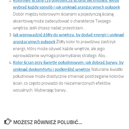
Kolorowe ściany czy pojedyncza ściana akcentowa: kiedy
wybrać każdy sposób i jak uniknąć aranżacyjnych pułapek
Dobór między kolorowymi ścianami a pojedynczą ścianą
akcentową może zadecydować o charakterze Twojego
wnętrza. Jeśli chcesz nadać przestrzeni...
Jak wprowadzić żółty do wnętrza, by dodać energii i uniknąć
aranżacyjnych pułapek
Żółty kolor to prawdziwy zastrzyk
energii, który może ożywić każde wnętrze, ale jego
wprowadzenie wymaga przemyślanej strategii. Aby...
Kolor ścian przy świetle południowym: jak dobrać barwy, by
uniknąć dyskomfortu i podkreślić wnętrze
Naturalne światło
południowe może drastycznie zmieniać postrzeganie kolorów
ścian, co często prowadzi do niezamierzonych efektów
wizualnych. Wybierając barwy...
MOŻESZ RÓWNIEŻ POLUBIĆ…