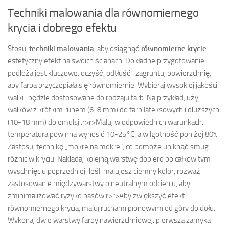
Techniki malowania dla równomiernego
krycia i dobrego efektu
Stosuj
techniki malowania
, aby osiągnąć
równomierne krycie
i
estetyczny efekt na swoich ścianach. Dokładne przygotowanie
podłoża jest kluczowe: oczyść, odtłuść i zagruntuj powierzchnię,
aby farba przyczepiała się równomiernie. Wybieraj wysokiej jakości
wałki i pędzle dostosowane do rodzaju farb. Na przykład, użyj
wałków z krótkim runem (6-8 mm) do farb lateksowych i dłuższych
(10-18 mm) do emulsji.
r>
r>Maluj w odpowiednich warunkach:
temperatura powinna wynosić 10-25°C, a wilgotność poniżej 80%.
Zastosuj technikę „mokre na mokre”, co pomoże uniknąć smug i
różnic w kryciu. Nakładaj kolejną warstwę dopiero po całkowitym
wyschnięciu poprzedniej. Jeśli malujesz ciemny kolor, rozważ
zastosowanie międzywarstwy o neutralnym odcieniu, aby
zminimalizować ryzyko pasów.
r>
r>Aby zwiększyć efekt
równomiernego krycia, maluj ruchami pionowymi od góry do dołu.
Wykonaj dwie warstwy farby nawierzchniowej: pierwsza zamyka