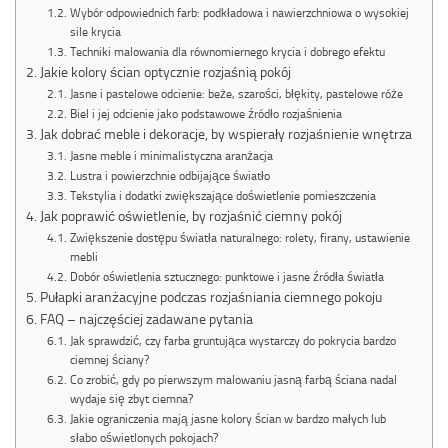
Wybór odpowiednich farb: podkładowa i nawierzchniowa o wysokiej
sile krycia
Techniki malowania dla równomiernego krycia i dobrego efektu
Jakie kolory ścian optycznie rozjaśnią pokój
Jasne i pastelowe odcienie: beże, szarości, błękity, pastelowe róże
Biel i jej odcienie jako podstawowe źródło rozjaśnienia
Jak dobrać meble i dekoracje, by wspierały rozjaśnienie wnętrza
Jasne meble i minimalistyczna aranżacja
Lustra i powierzchnie odbijające światło
Tekstylia i dodatki zwiększające doświetlenie pomieszczenia
Jak poprawić oświetlenie, by rozjaśnić ciemny pokój
Zwiększenie dostępu światła naturalnego: rolety, firany, ustawienie
mebli
Dobór oświetlenia sztucznego: punktowe i jasne źródła światła
Pułapki aranżacyjne podczas rozjaśniania ciemnego pokoju
FAQ – najczęściej zadawane pytania
Jak sprawdzić, czy farba gruntująca wystarczy do pokrycia bardzo
ciemnej ściany?
Co zrobić, gdy po pierwszym malowaniu jasną farbą ściana nadal
wydaje się zbyt ciemna?
Jakie ograniczenia mają jasne kolory ścian w bardzo małych lub
słabo oświetlonych pokojach?