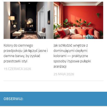
Kolory do ciemnego
Jak schłodzić wnętrze z
przedpokoju: jak łączyć jasne i
dominującymi ciepłymi
ciemne barwy, by zyskać
kolorami — praktyczne
przestrzeń i styl
sposoby i typowe pułapki
aranżacji
15 CZERWCA 2026
25 MAJA 2026
OBSERWUJ: