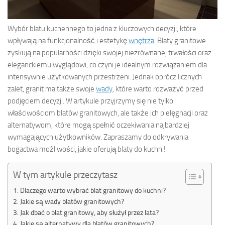
Wybór blatu kuchennego to jedna z kluczowych decyzji, które
wpływają na funkcjonalność i estetykę
wnętrza
. Blaty granitowe
zyskują na popularności dzięki swojej niezrównanej trwałości oraz
eleganckiemu wyglądowi, co czyni je idealnym rozwiązaniem dla
intensywnie użytkowanych przestrzeni. Jednak oprócz licznych
zalet, granit ma także swoje
wady
, które warto rozważyć przed
podjęciem decyzji. W artykule przyjrzymy się nie tylko
właściwościom blatów granitowych, ale także ich pielęgnacji oraz
alternatywom, które mogą spełnić oczekiwania najbardziej
wymagających użytkowników. Zapraszamy do odkrywania
bogactwa możliwości, jakie oferują blaty do kuchni!
W tym artykule przeczytasz
Dlaczego warto wybrać blat granitowy do kuchni?
Jakie są wady blatów granitowych?
Jak dbać o blat granitowy, aby służył przez lata?
Jakie są alternatywy dla blatów granitowych?