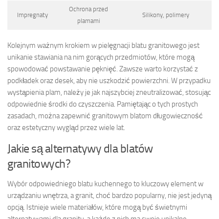
Ochrona przed
Impregnaty
Silikony, polimery
plamami
Kolejnym ważnym krokiem w pielęgnacji blatu granitowego jest
unikanie stawiania na nim gorących przedmiotów, które mogą
spowodować powstawanie pęknięć. Zawsze warto korzystać z
podkładek oraz desek, aby nie uszkodzić powierzchni. W przypadku
wystąpienia plam, należy je jak najszybciej zneutralizować, stosując
odpowiednie środki do czyszczenia. Pamiętając o tych prostych
zasadach, można zapewnić granitowym blatom długowieczność
oraz estetyczny wygląd przez wiele lat.
Jakie są alternatywy dla blatów
granitowych?
Wybór odpowiedniego blatu kuchennego to kluczowy element w
urządzaniu wnętrza, a granit, choć bardzo popularny, nie jest jedyną
opcją. Istnieje wiele materiałów, które mogą być świetnymi
alternatywami dla granitu, a każde z nich ma swoje unikalne