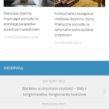
Dekoracje okienne:
Funkcjonalne rozwiązania
Inspirujące pomysły na
meblowe dla domu i biura:
aranżację parapetów i
Praktyczne pomysły na
przestrzeni wokół okien
optymalne wykorzystanie
przestrzeni
12 PAŹDZIERNIKA 2020
18 GRUDNIA 2021
OBSERWUJ:
NASTĘPNY POST
Blat łatwy w utrzymaniu czystości – blaty z
konglomeratów. Konglomeraty kwarcowe
POPRZEDNI POST