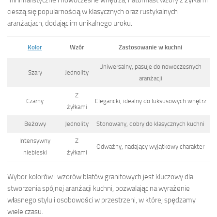
minimalistyczne i nowoczesne wnętrza, natomiast wzory z żyłkami
cieszą się popularnością w klasycznych oraz rustykalnych
aranżacjach, dodając im unikalnego uroku.
Kolor
Wzór
Zastosowanie w kuchni
Uniwersalny, pasuje do nowoczesnych
Szary
Jednolity
aranżacji
Z
Czarny
Elegancki, idealny do luksusowych wnętrz
żyłkami
Beżowy
Jednolity
Stonowany, dobry do klasycznych kuchni
Intensywny
Z
Odważny, nadający wyjątkowy charakter
niebieski
żyłkami
Wybor kolorów i wzorów blatów granitowych jest kluczowy dla
stworzenia spójnej aranżacji kuchni, pozwalając na wyrażenie
własnego stylu i osobowości w przestrzeni, w której spędzamy
wiele czasu.