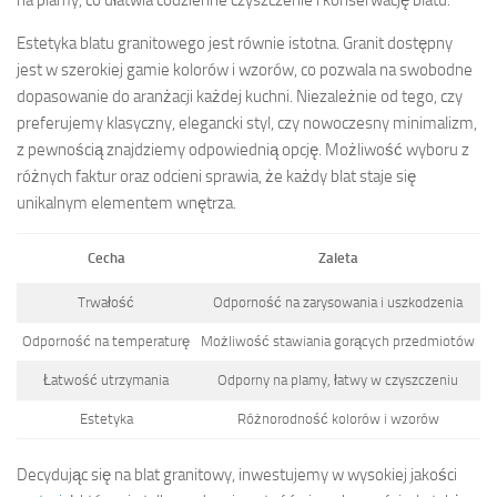
na plamy, co ułatwia codzienne czyszczenie i konserwację blatu.
Estetyka blatu granitowego jest równie istotna. Granit dostępny
jest w szerokiej gamie kolorów i wzorów, co pozwala na swobodne
dopasowanie do aranżacji każdej kuchni. Niezależnie od tego, czy
preferujemy klasyczny, elegancki styl, czy nowoczesny minimalizm,
z pewnością znajdziemy odpowiednią opcję. Możliwość wyboru z
różnych faktur oraz odcieni sprawia, że każdy blat staje się
unikalnym elementem wnętrza.
Cecha
Zaleta
Trwałość
Odporność na zarysowania i uszkodzenia
Odporność na temperaturę
Możliwość stawiania gorących przedmiotów
Łatwość utrzymania
Odporny na plamy, łatwy w czyszczeniu
Estetyka
Różnorodność kolorów i wzorów
Decydując się na blat granitowy, inwestujemy w wysokiej jakości