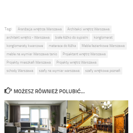
Tagi:
Aranżacja wnętrza Warszawa
Architekci wnętrz Warszawa
architekt wnętrz - Warszawa
białe łóżko do sypialni
konglomerat
konglomeraty kwarcowe
materace do łóżka
Meble łazienkowe Warszawa
meble na wymiar Warszawa tanio
Projektant wnętrz Warszawa
Projekty mieszkań Warszawa
Projekty wnętrz Warszawa
schody Warszawa
szafy na wymiar warszawa
szafy wnękowe poznań
MOŻESZ RÓWNIEŻ POLUBIĆ…