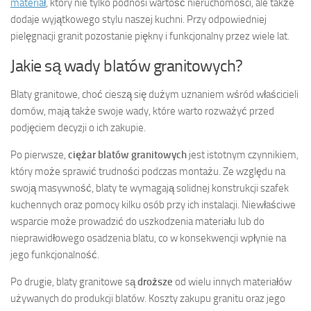
materiał
, który nie tylko podnosi wartość nieruchomości, ale także
dodaje wyjątkowego stylu naszej kuchni. Przy odpowiedniej
pielęgnacji granit pozostanie piękny i funkcjonalny przez wiele lat.
Jakie są wady blatów granitowych?
Blaty granitowe, choć cieszą się dużym uznaniem wśród właścicieli
domów, mają także swoje wady, które warto rozważyć przed
podjęciem decyzji o ich zakupie.
Po pierwsze,
ciężar blatów granitowych
jest istotnym czynnikiem,
który może sprawić trudności podczas montażu. Ze względu na
swoją masywność, blaty te wymagają solidnej konstrukcji szafek
kuchennych oraz pomocy kilku osób przy ich instalacji. Niewłaściwe
wsparcie może prowadzić do uszkodzenia materiału lub do
nieprawidłowego osadzenia blatu, co w konsekwencji wpłynie na
jego funkcjonalność.
Po drugie, blaty granitowe są
droższe
od wielu innych materiałów
używanych do produkcji blatów. Koszty zakupu granitu oraz jego