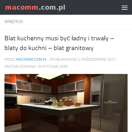
Skip to content
WNĘTRZA
Blat kuchenny musi być ładny i trwały –
blaty do kuchni – blat granitowy
PRZEZ
MACOMM.COM.PL
· OPUBLIKOWANO
2 PAŹDZIERNIKA 2017
·
ZAKTUALIZOWANO
18 STYCZNIA 2026