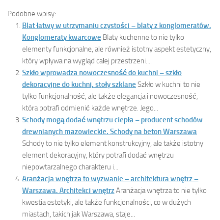
Podobne wpisy:
Blat łatwy w utrzymaniu czystości – blaty z konglomeratów.
Konglomeraty kwarcowe
Blaty kuchenne to nie tylko
elementy funkcjonalne, ale również istotny aspekt estetyczny,
który wpływa na wygląd całej przestrzeni....
Szkło wprowadza nowoczesność do kuchni – szkło
dekoracyjne do kuchni, stoły szklane
Szkło w kuchni to nie
tylko funkcjonalność, ale także elegancja i nowoczesność,
która potrafi odmienić każde wnętrze. Jego...
Schody mogą dodać wnętrzu ciepła – producent schodów
drewnianych mazowieckie. Schody na beton Warszawa
Schody to nie tylko element konstrukcyjny, ale także istotny
element dekoracyjny, który potrafi dodać wnętrzu
niepowtarzalnego charakteru i...
Aranżacja wnętrza to wyzwanie – architektura wnętrz –
Warszawa. Architekci wnętrz
Aranżacja wnętrza to nie tylko
kwestia estetyki, ale także funkcjonalności, co w dużych
miastach, takich jak Warszawa, staje...