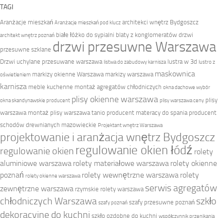
TAGI
Aranżacje mieszkań
architekci wnętrz Bydgoszcz
Aranżacje mieszkań pod klucz
białe łóżko do sypialni
blaty z konglomeratów
drzwi
architekt wnętrz poznań
drzwi przesuwne Warszawa
przesuwne szklane
Drzwi uchylane przesuwane warszawa
lustra w 3d
listwa do zabudowy karnisza
lustro z
maskownica
markizy okienne Warszawa
markizy warszawa
oświetleniem
karnisza
meble kuchenne
montaż agregatów chłodniczych
okna dachowe wybór
plisy okienne warszawa
plisy
okna skandynawskie producent
plisy warszawa ceny
warszawa montaż
plisy warszawa tanio
producent materacy do spania
producent
schodów drewnianych mazowieckie
Projektant wnętrz Warszawa
projektowanie i aranżacja wnętrz Bydgoszcz
regulowanie okien łódź
regulowanie okien
rolety
aluminiowe warszawa
rolety materiałowe warszawa
rolety okienne
poznań
rolety wewnętrzne warszawa
rolety
rolety okienne warszawa
serwis agregatów
zewnętrzne warszawa
rzymskie rolety warszawa
chłodniczych Warszawa
szkło
szafy przesuwne poznań
szafy poznań
dekoracyjne do kuchni
szkło ozdobne do kuchni
współczynnik przenikania