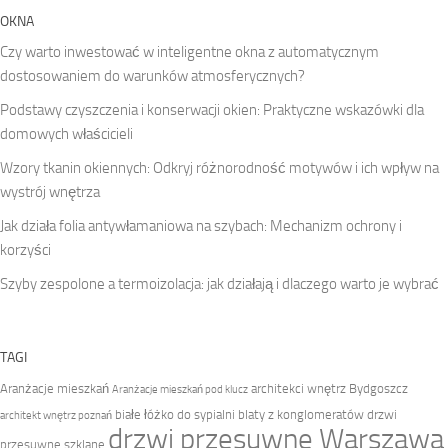
OKNA
Czy warto inwestować w inteligentne okna z automatycznym
dostosowaniem do warunków atmosferycznych?
Podstawy czyszczenia i konserwacji okien: Praktyczne wskazówki dla
domowych właścicieli
Wzory tkanin okiennych: Odkryj różnorodność motywów i ich wpływ na
wystrój wnętrza
Jak działa folia antywłamaniowa na szybach: Mechanizm ochrony i
korzyści
Szyby zespolone a termoizolacja: jak działają i dlaczego warto je wybrać
TAGI
Aranżacje mieszkań
architekci wnętrz Bydgoszcz
Aranżacje mieszkań pod klucz
białe łóżko do sypialni
blaty z konglomeratów
drzwi
architekt wnętrz poznań
drzwi przesuwne Warszawa
przesuwne szklane