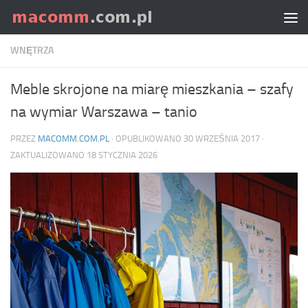
Skip to content
WNĘTRZA
Meble skrojone na miarę mieszkania – szafy
na wymiar Warszawa – tanio
PRZEZ
MACOMM.COM.PL
· OPUBLIKOWANO
30 WRZEŚNIA 2017
·
ZAKTUALIZOWANO
18 STYCZNIA 2026