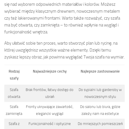
się nad wyborem odpowiednich materiałów i kolorów. Możesz
wybierać między klasycznym drewnem, nowoczesnym metalem
czy też lakierowanymi frontami. Warto także rozważyć, czy szafa
ma być otwarta, czy zamknięta – to również wpłynie na wygląd i
funkcjonalność wnętrza.
Aby ułatwić sobie ten proces, warto stworzyć plan lub rycinę, na
której uwzględnisz wszystkie ważne elementy. Dzięki temu
zyskasz lepszy obraz, jak powinna wyglądać Twoja szafa na wymiar.
Rodzaj
Najważniejsze cechy
Najlepsze zastosowanie
szafy
Szafa
Brak frontów, łatwy dostęp do
Do sypialni lub garderoby w
otwarta
ubrań
nowoczesnym stylu
Szafa
Fronty ukrywające zawartość,
Do salonu lub biura, gdzie
zamknięta
elegancki wygląd
zależy nam na estetyce
Szafa z
Funkcjonalność i optyczne
Do mniejszych pomieszczeń