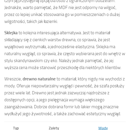
czyni ją przystępną opcją dla osób z ograniczonym budżetem.
Jednakże, warto pamiętać, że MDF nie jest odporny na wilgoć,
przez co lepiej unikać stosowania go w pomieszczeniach o dużej
wilgotności, takich jak łazienki.
Sklejka
to kolejna interesująca alternatywa. Jest to materiał
składający się z cienkich warstw drewna, co sprawia, że jest
wyjątkowo wytrzymała, a jednocześnie elastyczna. Sklejka ma
naturalny wygląd, co sprawia, że często wybierana jest do wnętrz w
stylu skandynawskim czy eko. Należy jednak pamiętać, że jej
wyższa cena może stanowić przeszkodę dla niektórych klientów.
Wreszcie,
drewno naturalne
to materiał, który nigdy nie wychodzi z
mody. Oferuje niepowtarzalny wygląd i pewność, że szafa posłuży
przez wiele lat. Drewno jest jednak zazwyczaj najdroższe z
dostępnych opcji, a jego pielęgnacja wymaga większego
zaangażowania. Dobrze dobrana fornir lub lakier mogą znacznie
wydłużyć jego żywotność, a także zachować estetyczny wygląd.
Typ
Zalety
Wady