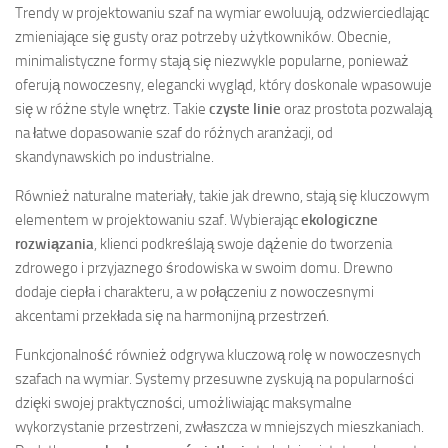
Trendy w projektowaniu szaf na wymiar ewoluują, odzwierciedlając
zmieniające się gusty oraz potrzeby użytkowników. Obecnie,
minimalistyczne formy stają się niezwykle popularne, ponieważ
oferują nowoczesny, elegancki wygląd, który doskonale wpasowuje
się w różne style wnętrz. Takie
czyste linie
oraz prostota pozwalają
na łatwe dopasowanie szaf do różnych aranżacji, od
skandynawskich po industrialne.
Również naturalne materiały, takie jak drewno, stają się kluczowym
elementem w projektowaniu szaf. Wybierając
ekologiczne
rozwiązania
, klienci podkreślają swoje dążenie do tworzenia
zdrowego i przyjaznego środowiska w swoim domu. Drewno
dodaje ciepła i charakteru, a w połączeniu z nowoczesnymi
akcentami przekłada się na harmonijną przestrzeń.
Funkcjonalność również odgrywa kluczową rolę w nowoczesnych
szafach na wymiar. Systemy przesuwne zyskują na popularności
dzięki swojej praktyczności, umożliwiając maksymalne
wykorzystanie przestrzeni, zwłaszcza w mniejszych mieszkaniach.