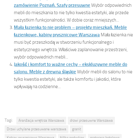
zamówienie Poznań. Szafy przesuwne
Wybór odpowiednich
mebli do mieszkania to nie tylko kwestia estetyki, ale przede
wszystkim funkcjonalności. W dobie coraz mniejszych...
Mała łazienka to nie problem – projekty mieszkań. Meble
łazienkowe, kabiny prysznicowe Warszawa
Mała łazienka nie
musi być przeszkodą w stworzeniu funkcjonalnego i
estetycznego wnętrza. Właściwe zaplanowanie przestrzeni,
wybór odpowiednich mebli...
Jakość i komfort to ważne cechy – ekskluzywne meble do
salonu. Meble z drewna śląskie
Wybór mebli do salonu to nie
tylko kwestia estetyki, ale także komfortu i jakości, które
wpływają na codzienne...
Tagi:
Aranżacja wnętrza Warszawa
drzwi przesuwne Warszawa
Drzwi uchylane przesuwane warszawa
granit
Kabiny prysznicowe Warszawa
łóżko podwójne
materace hotelowe