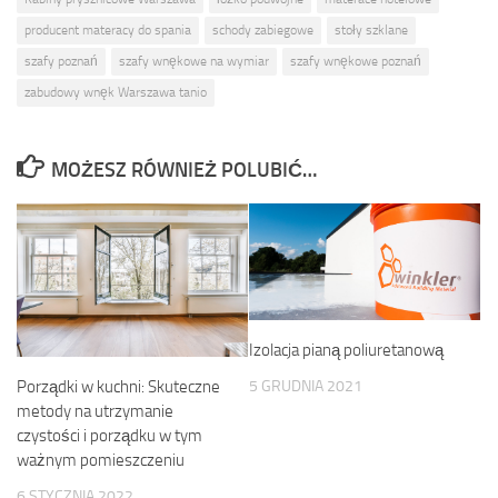
producent materacy do spania
schody zabiegowe
stoły szklane
szafy poznań
szafy wnękowe na wymiar
szafy wnękowe poznań
zabudowy wnęk Warszawa tanio
MOŻESZ RÓWNIEŻ POLUBIĆ…
Izolacja pianą poliuretanową
5 GRUDNIA 2021
Porządki w kuchni: Skuteczne
metody na utrzymanie
czystości i porządku w tym
ważnym pomieszczeniu
6 STYCZNIA 2022