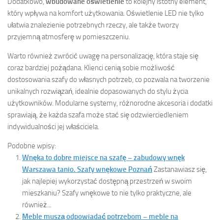
Dodatkowo,
wbudowane oświetlenie
to kolejny istotny element,
który wpływa na komfort użytkowania. Oświetlenie LED nie tylko
ułatwia znalezienie potrzebnych rzeczy, ale także tworzy
przyjemną atmosferę w pomieszczeniu.
Warto również zwrócić uwagę na personalizację, która staje się
coraz bardziej pożądana. Klienci cenią sobie możliwość
dostosowania szafy do własnych potrzeb, co pozwala na tworzenie
unikalnych rozwiązań, idealnie dopasowanych do stylu życia
użytkowników. Modularne systemy, różnorodne akcesoria i dodatki
sprawiają, że każda szafa może stać się odzwierciedleniem
indywidualności jej właściciela.
Podobne wpisy:
Wnęka to dobre miejsce na szafę – zabudowy wnęk
Warszawa tanio. Szafy wnękowe Poznań
Zastanawiasz się,
jak najlepiej wykorzystać dostępną przestrzeń w swoim
mieszkaniu? Szafy wnękowe to nie tylko praktyczne, ale
również...
Meble muszą odpowiadać potrzebom – meble na