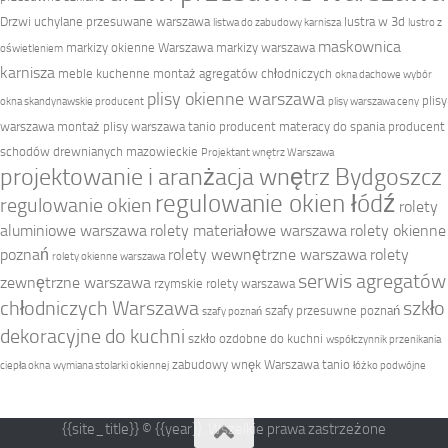
Drzwi uchylane przesuwane warszawa
lustra w 3d
listwa do zabudowy karnisza
lustro z
maskownica
markizy okienne Warszawa
markizy warszawa
oświetleniem
karnisza
meble kuchenne
montaż agregatów chłodniczych
okna dachowe wybór
plisy okienne warszawa
plisy
okna skandynawskie producent
plisy warszawa ceny
warszawa montaż
plisy warszawa tanio
producent materacy do spania
producent
schodów drewnianych mazowieckie
Projektant wnętrz Warszawa
projektowanie i aranżacja wnętrz Bydgoszcz
regulowanie okien łódź
regulowanie okien
rolety
aluminiowe warszawa
rolety materiałowe warszawa
rolety okienne
poznań
rolety wewnętrzne warszawa
rolety
rolety okienne warszawa
serwis agregatów
zewnętrzne warszawa
rzymskie rolety warszawa
chłodniczych Warszawa
szkło
szafy przesuwne poznań
szafy poznań
dekoracyjne do kuchni
szkło ozdobne do kuchni
współczynnik przenikania
zabudowy wnęk Warszawa tanio
ciepła okna
wymiana stolarki okiennej
łóżko podwójne
{{site_title}} © {{year}}. Wszelkie prawa zastrzeżone