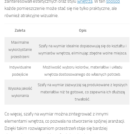
zainteresowań estetycznych oraz stylu
wnętrza
. W ten
sposób
każde pomieszczenie może stać się nie tylko praktyczne, ale
również atrakcyjne wizualnie.
Zaleta
Opis
Maximalne
Szafy na wymiar idealnie dopasowują się do kształtu i
wykorzystanie
wymiarów wnętrza, eliminując zbędne wolne miejsca.
przestrzeni
Indywidualne
Możliwość wyboru kolorów, materiałów i układu
podejście
wnętrza dostosowanego do własnych potrzeb.
Szafy na wymiar zazwyczaj są produkowane z lepszych
Wysoka jakość
materiałów niż te gotowe, co zapewnia ich dłuższą
wykonania
trwałość.
Co więcej, szafy na wymiar można zintegrować z innymi
elementami wnętrza, co pozwala na stworzenie spójnej aranżacji.
Dzięki takim rozwiązaniom przestrzeń staje się bardziej