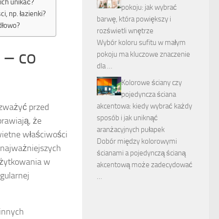
 ich unikać?
pokoju: jak wybrać
, np. łazienki?
barwę, która powiększy i
idłowo?
rozświetli wnętrze
Wybór koloru sufitu w małym
– co
pokoju ma kluczowe znaczenie
dla …
Kolorowe ściany czy
pojedyncza ściana
ozważyć przed
akcentowa: kiedy wybrać każdy
sposób i jak uniknąć
prawiają, że
aranżacyjnych pułapek
wietne właściwości
Dobór między kolorowymi
z najważniejszych
ścianami a pojedynczą ścianą
 użytkowania w
akcentową może zadecydować
gularnej
…
 innych