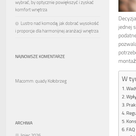
wybrać, by optycznie powiększyć i zyskać
komfort wnętrza
Decyzj
Lustro nad komodą: jak dobrać wysokość
jednej 
i proporcje dla harmonijnej aranżacji wnętrza
podatne
pozwala
potrzeb
NAJNOWSZE KOMENTARZE
montażu
W ty
Macomm: quady Kołobrzeg
Wady
Wpły
Prak
Regu
Kons
ARCHIWA
FAQ 
lipiec 2026