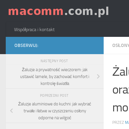
Skip to content
Współpraca i kontakt
OBSERWUJ:
OSŁONY
NASTĘPNY POST
Żal
Żaluzje a prywatność wieczorem: jak
ustawić lamele, by zachować komfort i
kontrolę światła
ora
POPRZEDNI POST
mo
Żaluzje aluminiowe do kuchni: jak wybrać
trwałe i łatwe w czyszczeniu osłony
odporne na wilgoć
PRZEZ
M