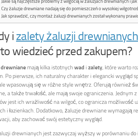
Jakie są najczęstsze problemy z wilgocią w żaluzjach drewnianych i jak
Czy żaluzje drewniane nadają się do pomieszczeń o wysokiej wilgotności
Jak sprawdzić, czy montaż żaluzji drewnianych został wykonany praw
y i
zalety żaluzji drewnianych
to wiedzieć przed zakupem?
e drewniane
mają kilka istotnych
wad
i
zalety
, które warto r
. Po pierwsze, ich naturalny charakter i elegancki wygląd s
le wpasowują się w różne style wnętrz. Oferują również ś
jne, a także trwałość, ale mają swoje ograniczenia. Jednym 
ów jest ich wrażliwość na wilgoć, co ogranicza możliwość
ch i łazienkach. Dodatkowo, żaluzje drewniane wymagają re
acji, aby zachować swój estetyczny wygląd.
aluzji drewnianych jest zazwyczaj wyższy w porównaniu do