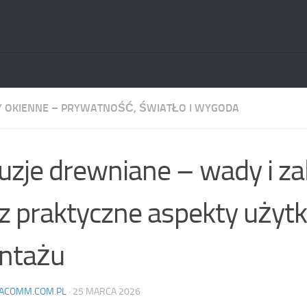
 OKIENNE – PRYWATNOŚĆ, ŚWIATŁO I WYGODA
uzje drewniane – wady i za
z praktyczne aspekty użytk
ntażu
ACOMM.COM.PL
·
25 MARCA 2026