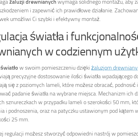
waga
żaluzji drewnianych
wymaga solidnego montażu, aby za
szkodzeniem i zapewnić ich prawidłowe działanie. Zachowan
ek umożliwi Ci szybki i efektywny montaż.
ulacja światła i funkcjonalność
wnianych w codziennym użyt
j
światło
w swoim pomieszczeniu dzięki
żaluzjom drewnian
iają precyzyjne dostosowanie ilości światła wpadającego d
dają się z poziomych lameli, które możesz obracać, podnosić 
ować padanie światła na wybrane miejsca. Mechanizm ich dzi
h sznureczkach w przypadku lameli o szerokości 50 mm, któ
ia i podnoszenia, oraz na patyczku ustawionym pod kątem w
kości 25 mm.
tej regulacji możesz stworzyć odpowiedni nastrój w pomiesz