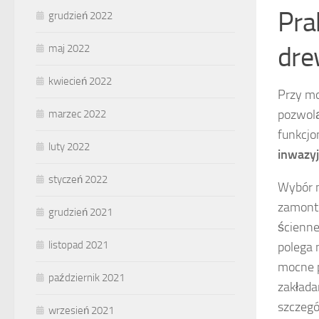
Pra
grudzień 2022
dre
maj 2022
kwiecień 2022
Przy m
pozwolą
marzec 2022
funkcj
luty 2022
inwazy
styczeń 2022
Wybór m
zamont
grudzień 2021
ścienne
listopad 2021
polega 
mocne p
październik 2021
zakłada
szczeg
wrzesień 2021