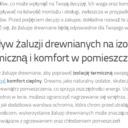
łów, co może wpłynąć na Twoją decyzję. Ich waga oraz kon
pływać na łatwość montażu i obsługi, zwłaszcza w przypad
w. Przed podjęciem decyzji o zakupie, dokładnie rozważ te 
 się, że żaluzje drewniane będą odpowiednie dla Twojego w
yw żaluzji drewnianych na izo
miczną i komfort w pomieszcz
 żaluzje drewniane, aby poprawić
izolację termiczną
swoje
zyć
komfort cieplny
. Drewno, jako naturalny izolator, skute
wewnątrz pomieszczenia, co sprzyja oszczędności energii. U
dnio w lecie, możesz ograniczyć nagrzewanie się wnętrza. 
ą jak dodatkowa warstwa ochronna, która chroni przed utratą 
ościom, wykorzystanie żaluzji drewnianych może znacząco
związane z ogrzewaniem oraz chłodzeniem pomieszczeń.