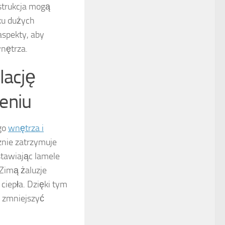
strukcja mogą
ku dużych
aspekty, aby
nętrza.
lację
eniu
go
wnętrza i
cznie zatrzymuje
stawiając lamele
Zimą żaluzje
ciepła. Dzięki tym
 zmniejszyć