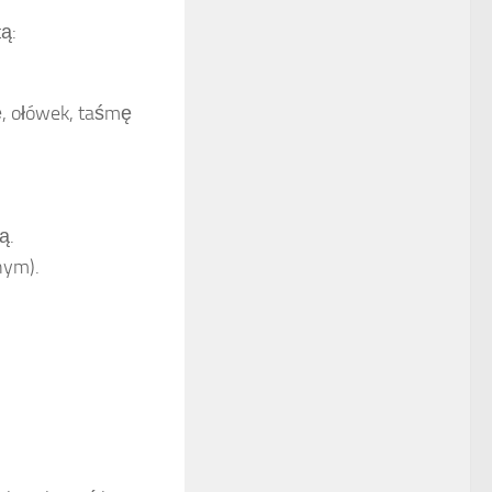
ą:
ę, ołówek, taśmę
ą.
nym).