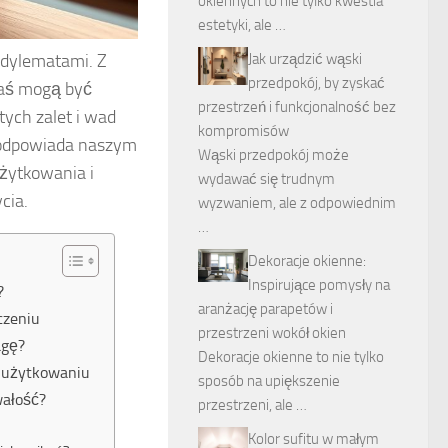
okiennych to nie tylko kwestia
estetyki, ale …
 dylematami. Z
Jak urządzić wąski
przedpokój, by zyskać
 zaś mogą być
przestrzeń i funkcjonalność bez
tych zalet i wad
kompromisów
j odpowiada naszym
Wąski przedpokój może
żytkowania i
wydawać się trudnym
cia.
wyzwaniem, ale z odpowiednim
…
Dekoracje okienne:
Inspirujące pomysły na
?
aranżację parapetów i
czeniu
przestrzeni wokół okien
agę?
Dekoracje okienne to nie tylko
m użytkowaniu
sposób na upiększenie
wałość?
przestrzeni, ale …
Kolor sufitu w małym