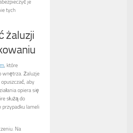
bezpieczyć je
ie tych
 żaluzji
kowaniu
ym
, które
o wnętrza. Żaluzje
i opuszczać, aby
ałania opiera się
re służą do
 przypadku lameli
czeniu. Na