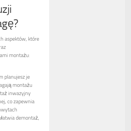
zji
agę?
h aspektów, które
raz
dami montażu:
m planujesz je
magają montażu
ntaż inwazyjny
nej, co zapewnia
chwytach
ułatwia demontaż,