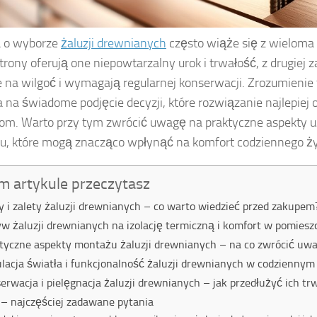
a o wyborze
żaluzji drewnianych
często wiąże się z wieloma
strony oferują one niepowtarzalny urok i trwałość, z drugiej
 na wilgoć i wymagają regularnej konserwacji. Zrozumienie 
 na świadome podjęcie decyzji, które rozwiązanie najlepie
om. Warto przy tym zwrócić uwagę na praktyczne aspekty u
, które mogą znacząco wpłynąć na komfort codziennego ży
m artykule przeczytasz
 i zalety żaluzji drewnianych – co warto wiedzieć przed zakupem
w żaluzji drewnianych na izolację termiczną i komfort w pomiesz
tyczne aspekty montażu żaluzji drewnianych – na co zwrócić uw
lacja światła i funkcjonalność żaluzji drewnianych w codzienny
erwacja i pielęgnacja żaluzji drewnianych – jak przedłużyć ich tr
– najczęściej zadawane pytania