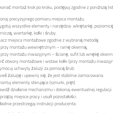
onać montaż krok po kroku, postępuj zgodnie z poniższą list
onaj precyzyjnego pomiaru miejsca montażu.
ygotuj wszystkie elementy i narzędzia: wkrętarkę, poziomic
rniczą, wiertarkę, kołki i śruby.
acz miejsca montażowe zgodnie z wybraną metodą:
przy montażu wewnętrznym – ramę okienną,
przy montażu inwazyjnym – ścianę, sufit lub wnękę okienn
rć otwory montażowe i wstaw kołki (przy montażu inwazyj
ymocuj uchwyty żaluzji za pomocą śrub.
ieś żaluzję i upewnij się, że jest stabilnie zamocowana.
ontuj elementy sterujące (sznurki, pręt).
awdź działanie mechanizmu i dokonaj ewentualnej regulacji.
przątaj miejsce pracy i usuń pozostałości.
ładnie przestrzegaj instrukcji producenta.