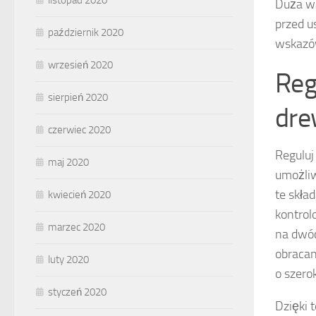
listopad 2020
Duża 
przed u
październik 2020
wskazów
wrzesień 2020
Reg
sierpień 2020
dre
czerwiec 2020
Regulu
maj 2020
umożliw
te skła
kwiecień 2020
kontrol
marzec 2020
na dwóc
obracan
luty 2020
o szero
styczeń 2020
Dzięki 