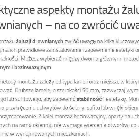
ktyczne aspekty montażu żalu
wnianych – na co zwrócić uw
ontażu
żaluzji drewnianych
zwróć uwagę na kilka kluczowyc
 na ich prawidłowe zainstalowanie i zapewnienie estetyki o
onalności. Możesz wybierać między dwoma głównymi meto
jnym
i
bezinwazyjnym
.
etody montażu zależy od typu lameli oraz miejsca, w który
ować. Grubsze lamele, o szerokości 50 mm, zazwyczaj wy
go lub sufitowego, aby zapewnić
stabilność
i estetykę. Mo
na przykręceniu uchwytów do ściany, sufitu lub wnęki okien
rzymocowanie. Z kolei montaż bezinwazyjny, oparty na u
nych na ramę okienną, nie wymaga wiercenia otworów, co 
ólnie w wynajmowanych mieszkaniach.