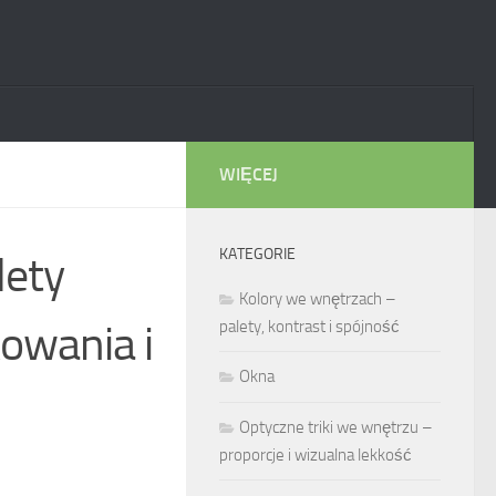
WIĘCEJ
KATEGORIE
lety
Kolory we wnętrzach –
owania i
palety, kontrast i spójność
Okna
Optyczne triki we wnętrzu –
proporcje i wizualna lekkość