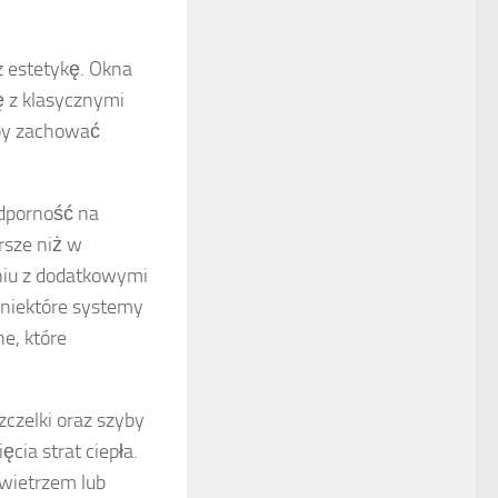
z estetykę. Okna
ę z klasycznymi
aby zachować
odporność na
rsze niż w
eniu z dodatkowymi
 niektóre systemy
e, które
czelki oraz szyby
cia strat ciepła.
owietrzem lub