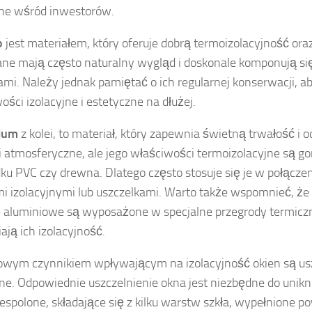
ne wśród inwestorów.
o
jest materiałem, który oferuje dobrą termoizolacyjność ora
ne mają często naturalny wygląd i doskonale komponują si
mi. Należy jednak pamiętać o ich regularnej konserwacji, 
ości izolacyjne i estetyczne na dłużej.
ium
z kolei, to materiał, który zapewnia świetną trwałość i 
 atmosferyczne, ale jego właściwości termoizolacyjne są go
ku PVC czy drewna. Dlatego często stosuje się je w połącz
i izolacyjnymi lub uszczelkami. Warto także wspomnieć, że
 aluminiowe są wyposażone w specjalne przegrody termiczn
ają ich izolacyjność.
wym czynnikiem wpływającym na izolacyjność okien są usz
ne. Odpowiednie uszczelnienie okna jest niezbędne do uniknię
espolone, składające się z kilku warstw szkła, wypełnione p