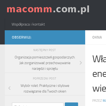
Skip to content
Współpraca i kontakt
OBSERWUJ:
OKNA
NASTĘPNY POST
Wła
Organizacja pomieszczeń gospodarczych:
Jak zorganizować przechowywanie
narzędzi i sprzętu
ene
POPRZEDNI POST
wie
Wybór rolet: Praktyczne i stylowe
rozwiązanie dla Twoich okien
PRZEZ
M
Szukaj: