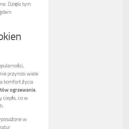
ne. Dzięki tym
ględem
okien
pularności,
nie przynosi wiele
a komfort życia
ztów ogrzewania
.
y ciepła, co w
h.
wyposażone w
ratur