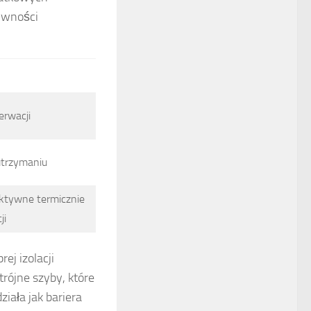
ywności
rwacji
utrzymaniu
ektywne termicznie
ji
ej izolacji
rójne szyby, które
iała jak bariera