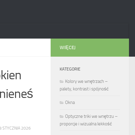
WIĘCEJ
KATEGORIE
okien
Kolory we wnętrzach –
nieneś
palety, kontrast i spójność
Okna
Optyczne triki we wnętrzu –
proporcje i wizualna lekkość
8 STYCZNIA 2026