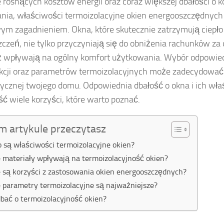
 rosnących kosztów energii oraz coraz większej dbałości o 
nia, właściwości termoizolacyjne okien energooszczędnych 
ym zagadnieniem. Okna, które skutecznie zatrzymują ciepł
czeń, nie tylko przyczyniają się do obniżenia rachunków za 
 wpływają na ogólny komfort użytkowania. Wybór odpowied
kcji oraz parametrów termoizolacyjnych może zadecydować
ycznej twojego domu. Odpowiednia dbałość o okna i ich wł
ść wiele korzyści, które warto poznać.
m artykule przeczytasz
o są właściwości termoizolacyjne okien?
e materiały wpływają na termoizolacyjność okien?
e są korzyści z zastosowania okien energooszczędnych?
e parametry termoizolacyjne są najważniejsze?
dbać o termoizolacyjność okien?