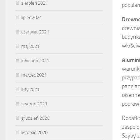
sierpień 2021
popular
lipiec 2021
Drewn
drewnia
czerwiec 2021
budynka
właściw
maj 2021
Alumin
kwiecień 2021
warunki
marzec 2021
przypad
panelam
luty 2021
okienne
poprawi
styczeń 2021
Dodatko
grudzień 2020
zespolo
listopad 2020
Szyby z