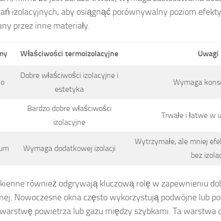
ań izolacyjnych, aby osiągnąć porównywalny poziom efekt
ny przez inne materiały.
my
Właściwości termoizolacyjne
Uwagi
Dobre właściwości izolacyjne i
o
Wymaga konse
estetyka
Bardzo dobre właściwości
Trwałe i łatwe w 
izolacyjne
Wytrzymałe, ale mniej ef
ium
Wymaga dodatkowej izolacji
bez izolac
kienne również odgrywają kluczową rolę w zapewnieniu dobr
nej. Nowoczesne okna często wykorzystują podwójne lub pot
warstwę powietrza lub gazu między szybkami. Ta warstwa dz