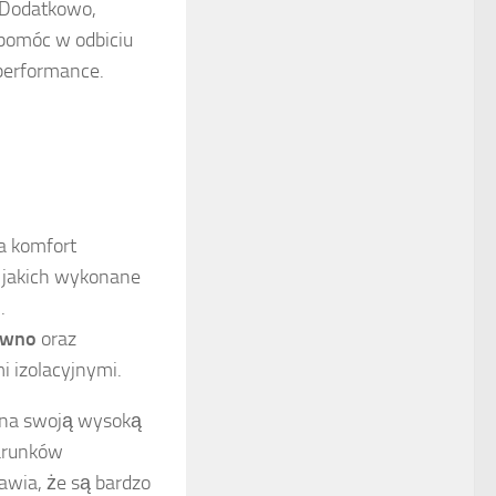
. Dodatkowo,
pomóc w odbiciu
 performance.
a komfort
 jakich wykonane
.
ewno
oraz
i izolacyjnymi.
 na swoją wysoką
warunków
awia, że są bardzo