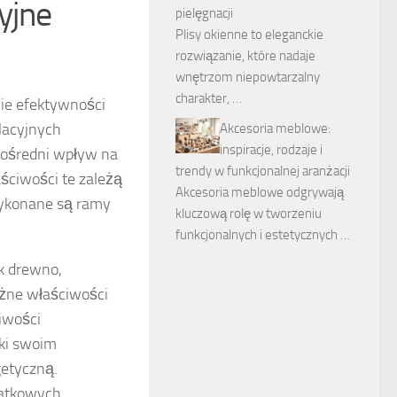
yjne
pielęgnacji
Plisy okienne to eleganckie
rozwiązanie, które nadaje
wnętrzom niepowtarzalny
charakter, …
cie efektywności
lacyjnych
Akcesoria meblowe:
inspiracje, rodzaje i
pośredni wpływ na
trendy w funkcjonalnej aranżacji
ściwości te zależą
Akcesoria meblowe odgrywają
wykonane są ramy
kluczową rolę w tworzeniu
funkcjonalnych i estetycznych …
k drewno,
óżne właściwości
iwości
ęki swoim
etyczną.
datkowych