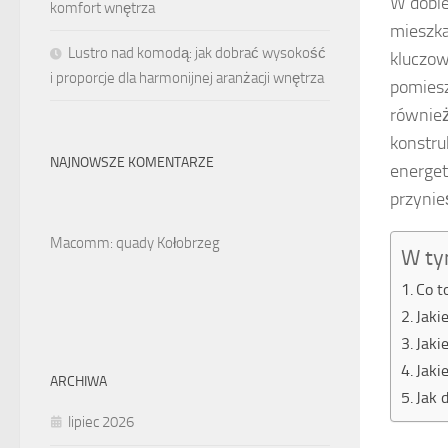
W dobie
komfort wnętrza
mieszka
Lustro nad komodą: jak dobrać wysokość
kluczow
i proporcje dla harmonijnej aranżacji wnętrza
pomiesz
również
konstru
NAJNOWSZE KOMENTARZE
energet
przynie
Macomm: quady Kołobrzeg
W ty
Co t
Jaki
Jaki
Jaki
ARCHIWA
Jak 
lipiec 2026