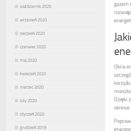
gazem s
październik 2020
rozwiąz
wrzesień 2020
energe
Jak
sierpień 2020
czerwiec 2020
ene
maj 2020
Okna en
kwiecień 2020
szczegó
korzyśc
marzec 2020
mieszka
Dzięki 
luty 2020
okresie
styczeń 2020
Popra
grudzień 2019
energoo