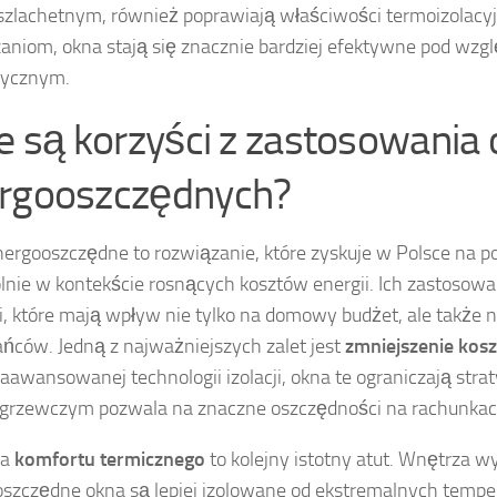
zlachetnym, również poprawiają właściwości termoizolacyj
aniom, okna stają się znacznie bardziej efektywne pod wz
tycznym.
ie są korzyści z zastosowania 
rgooszczędnych?
ergooszczędne to rozwiązanie, które zyskuje w Polsce na po
lnie w kontekście rosnących kosztów energii. Ich zastosowa
i, które mają wpływ nie tylko na domowy budżet, ale także n
ńców. Jedną z najważniejszych zalet jest
zmniejszenie kos
zaawansowanej technologii izolacji, okna te ograniczają strat
 grzewczym pozwala na znaczne oszczędności na rachunkac
wa
komfortu termicznego
to kolejny istotny atut. Wnętrza 
szczędne okna są lepiej izolowane od ekstremalnych tempe