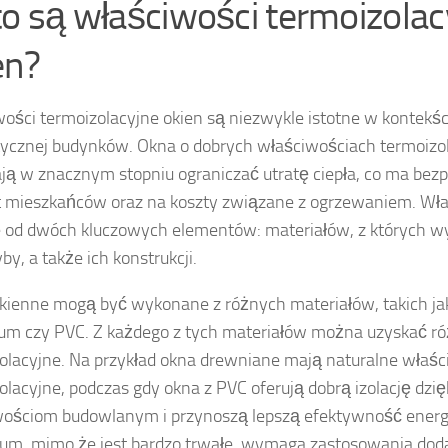
to są właściwości termoizolac
en?
ości termoizolacyjne okien są niezwykle istotne w kontekś
ycznej budynków. Okna o dobrych właściwościach termoizo
ą w znacznym stopniu ograniczać utratę ciepła, co ma bez
 mieszkańców oraz na koszty związane z ogrzewaniem. Wła
 od dwóch kluczowych elementów: materiałów, z których 
by, a także ich konstrukcji.
ienne mogą być wykonane z różnych materiałów, takich ja
um czy PVC. Z każdego z tych materiałów można uzyskać r
olacyjne. Na przykład okna drewniane mają naturalne właśc
olacyjne, podczas gdy okna z PVC oferują dobrą izolację dzi
ościom budowlanym i przynoszą lepszą efektywność energ
um, mimo że jest bardzo trwałe, wymaga zastosowania do