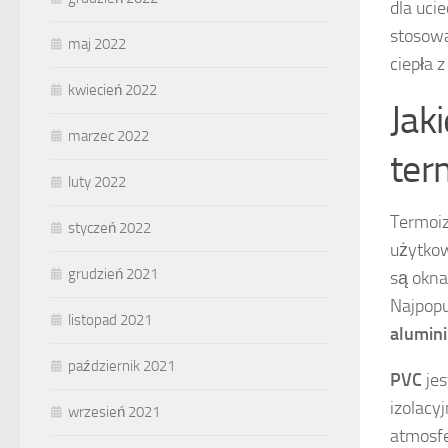
dla uci
stosowa
maj 2022
ciepła 
kwiecień 2022
Jak
marzec 2022
ter
luty 2022
Termoiz
styczeń 2022
użytkow
grudzień 2021
są okna
Najpopu
listopad 2021
alumin
październik 2021
PVC
jes
izolacy
wrzesień 2021
atmosfe