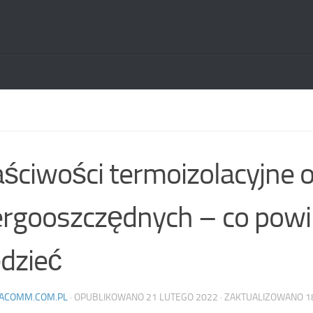
ściwości termoizolacyjne 
rgooszczędnych – co powi
dzieć
ACOMM.COM.PL
· OPUBLIKOWANO
21 LUTEGO 2022
· ZAKTUALIZOWANO
1