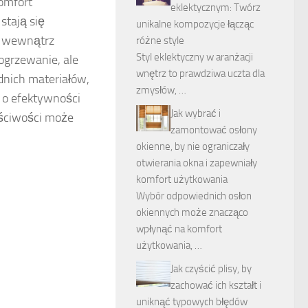
komfort
eklektycznym: Twórz
stają się
unikalne kompozycje łącząc
o wewnątrz
różne style
Styl eklektyczny w aranżacji
ogrzewanie, ale
wnętrz to prawdziwa uczta dla
nich materiałów,
zmysłów, …
 o efektywności
Jak wybrać i
aściwości może
zamontować osłony
okienne, by nie ograniczały
otwierania okna i zapewniały
komfort użytkowania
Wybór odpowiednich osłon
okiennych może znacząco
wpłynąć na komfort
użytkowania, …
Jak czyścić plisy, by
zachować ich kształt i
uniknąć typowych błędów