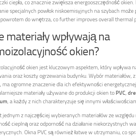
eczki ciepła, co znacznie zwiększa energooszczędność okien
nie specjalnych powłok niskoemisyjnych na szybach może 
z powrotem do wnętrza, co further improves overall thermal
ie materiały wpływają na
moizolacyjność okien?
olacyjność okien jest kluczowym aspektem, który wpływa n
ania oraz koszty ogrzewania budynku. Wybór materiałów, z
, ma ogromne znaczenie dla ich efektywności energetycznej
larniejsze materiały używane do produkcji okien to
PVC
,
dr
ium
, a każdy z nich charakteryzuje się innymi właściwościam
t jednym z najczęściej wybieranych materiałów ze względu
jność cieplną oraz odporność na działanie niekorzystnych 
rycznych. Okna PVC są również łatwe w utrzymaniu, co spr