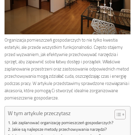
Organizacja pomieszczeń gospodarczych to nie tylko kwestia
estetyki, ale przede wszystkim funkcjonalności. Często stajemy
przed wyzwaniem, jak efektywnie przechowywać narzędzia i
sprzęt, aby zapewnić sobie łatwy dostęp i porządek. Właściwe
zaplanowanie przestrzeni oraz zastosowanie odpowiednich metod
przechowywania mogą zdziałać cuda, oszczędzając czas i energię
podczas pracy. W artykule przedstawimy sprawdzone rozwiązania i
akcesoria, które pomogą Ci stworzyć idealnie zorganizowane
pomieszczenie gospodarcze.
W tym artykule przeczytasz
Jak zaplanować organizację pomieszczeń gospodarczych?
Jakie są najlepsze metody przechowywania narzędzi?