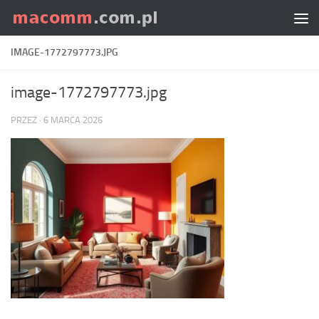
Skip to content
IMAGE-1772797773.JPG
image-1772797773.jpg
PRZEZ
·
6 MARCA 2026