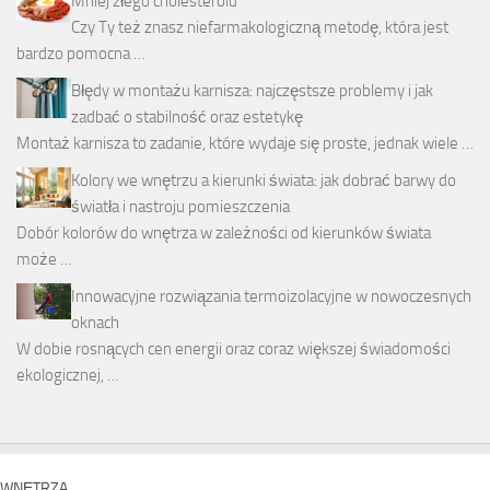
Mniej złego cholesterolu
Czy Ty też znasz niefarmakologiczną metodę, która jest
bardzo pomocna …
Błędy w montażu karnisza: najczęstsze problemy i jak
zadbać o stabilność oraz estetykę
Montaż karnisza to zadanie, które wydaje się proste, jednak wiele …
Kolory we wnętrzu a kierunki świata: jak dobrać barwy do
światła i nastroju pomieszczenia
Dobór kolorów do wnętrza w zależności od kierunków świata
może …
Innowacyjne rozwiązania termoizolacyjne w nowoczesnych
oknach
W dobie rosnących cen energii oraz coraz większej świadomości
ekologicznej, …
WNĘTRZA