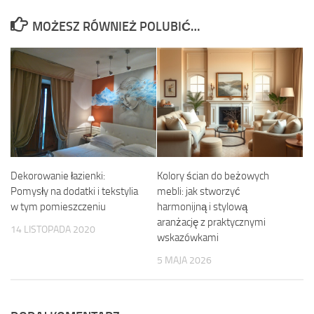
MOŻESZ RÓWNIEŻ POLUBIĆ…
Dekorowanie łazienki:
Kolory ścian do beżowych
Pomysły na dodatki i tekstylia
mebli: jak stworzyć
w tym pomieszczeniu
harmonijną i stylową
aranżację z praktycznymi
14 LISTOPADA 2020
wskazówkami
5 MAJA 2026