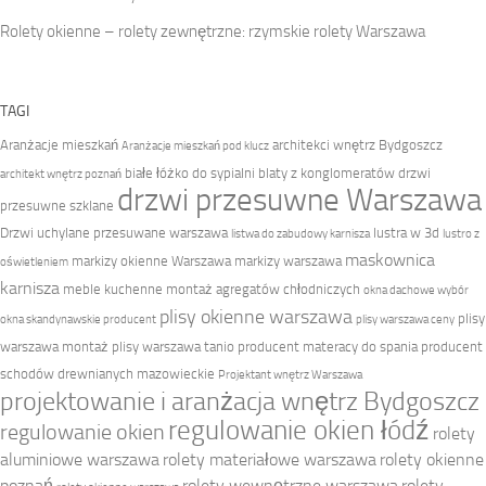
Rolety okienne – rolety zewnętrzne: rzymskie rolety Warszawa
TAGI
Aranżacje mieszkań
architekci wnętrz Bydgoszcz
Aranżacje mieszkań pod klucz
białe łóżko do sypialni
blaty z konglomeratów
drzwi
architekt wnętrz poznań
drzwi przesuwne Warszawa
przesuwne szklane
Drzwi uchylane przesuwane warszawa
lustra w 3d
listwa do zabudowy karnisza
lustro z
maskownica
markizy okienne Warszawa
markizy warszawa
oświetleniem
karnisza
meble kuchenne
montaż agregatów chłodniczych
okna dachowe wybór
plisy okienne warszawa
plisy
okna skandynawskie producent
plisy warszawa ceny
warszawa montaż
plisy warszawa tanio
producent materacy do spania
producent
schodów drewnianych mazowieckie
Projektant wnętrz Warszawa
projektowanie i aranżacja wnętrz Bydgoszcz
regulowanie okien łódź
regulowanie okien
rolety
aluminiowe warszawa
rolety materiałowe warszawa
rolety okienne
poznań
rolety wewnętrzne warszawa
rolety