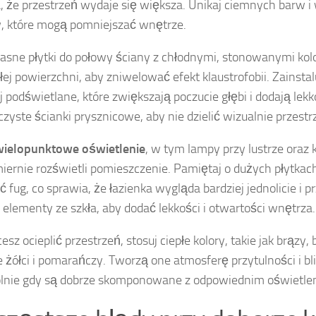
, że przestrzeń wydaje się większa. Unikaj ciemnych barw i
 które mogą pomniejszać wnętrze.
jasne płytki do połowy ściany z chłodnymi, stonowanymi kol
łej powierzchni, aby zniwelować efekt klaustrofobii. Zainsta
ej podświetlane, które zwiększają poczucie głębi i dodają lek
czyste ścianki prysznicowe, aby nie dzielić wizualnie przestr
wielopunktowe oświetlenie
, w tym lampy przy lustrze oraz k
ernie rozświetli pomieszczenie. Pamiętaj o dużych płytkac
ć fug, co sprawia, że łazienka wygląda bardziej jednolicie i p
elementy ze szkła, aby dodać lekkości i otwartości wnętrza.
cesz ocieplić przestrzeń, stosuj ciepłe kolory, takie jak brązy, 
e żółci i pomarańczy. Tworzą one atmosferę przytulności i bli
lnie gdy są dobrze skomponowane z odpowiednim oświetle