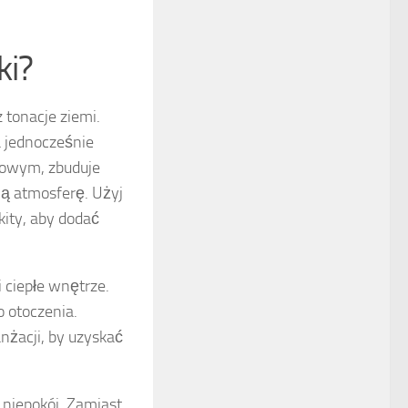
ki?
 tonacje ziemi.
a jednocześnie
wkowym, zbuduje
jną atmosferę. Użyj
kity, aby dodać
 ciepłe wnętrze.
 otoczenia.
nżacji, by uzyskać
niepokój. Zamiast