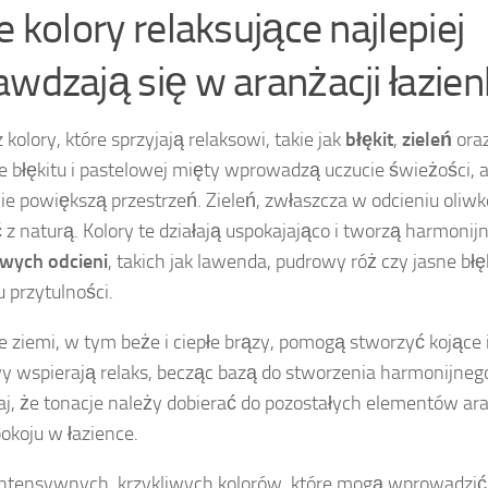
e kolory relaksujące najlepiej
awdzają się w aranżacji łazien
kolory, które sprzyjają relaksowi, takie jak
błękit
,
zieleń
oraz
e błękitu i pastelowej mięty wprowadzą uczucie świeżości, 
ie powiększą przestrzeń. Zieleń, zwłaszcza w odcieniu oli
ć z naturą. Kolory te działają uspokajająco i tworzą harmoni
wych odcieni
, takich jak lawenda, pudrowy róż czy jasne błę
 przytulności.
e ziemi, w tym beże i ciepłe brązy, pomogą stworzyć kojące i
y wspierają relaks, becząc bazą do stworzenia harmonijnego
j, że tonacje należy dobierać do pozostałych elementów ara
pokoju w łazience.
intensywnych, krzykliwych kolorów, które mogą wprowadzić 