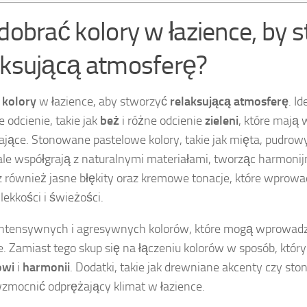
 dobrać kolory w łazience, by 
aksującą atmosferę?
z
kolory
w łazience, aby stworzyć
relaksującą atmosferę
. I
e odcienie, takie jak
beż
i różne odcienie
zieleni
, które mają 
ające. Stonowane pastelowe kolory, takie jak mięta, pudrowy
le współgrają z naturalnymi materiałami, tworząc harmonij
 również jasne błękity oraz kremowe tonacje, które wprowa
lekkości i świeżości.
intensywnych i agresywnych kolorów, które mogą wprowadz
e. Zamiast tego skup się na łączeniu kolorów w sposób, który
owi
i
harmonii
. Dodatki, takie jak drewniane akcenty czy sto
mocnić odprężający klimat w łazience.