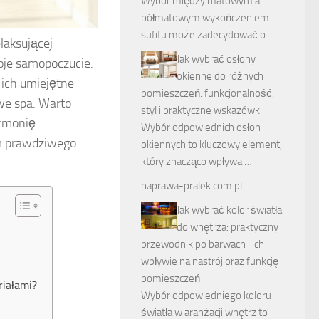
Wybór między matowym a
półmatowym wykończeniem
sufitu może zadecydować o …
laksującej
Jak wybrać osłony
oje samopoczucie.
okienne do różnych
a ich umiejętne
pomieszczeń: funkcjonalność,
we spa. Warto
styl i praktyczne wskazówki
armonię
Wybór odpowiednich osłon
em prawdziwego
okiennych to kluczowy element,
który znacząco wpływa …
naprawa-pralek.com.pl
Jak wybrać kolor światła
do wnętrza: praktyczny
przewodnik po barwach i ich
wpływie na nastrój oraz funkcję
pomieszczeń
riałami?
Wybór odpowiedniego koloru
światła w aranżacji wnętrz to