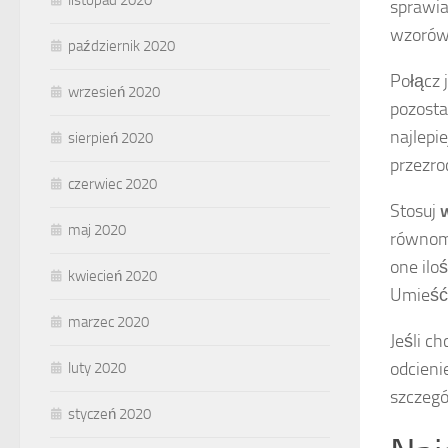
listopad 2020
sprawia
wzorów,
październik 2020
Połącz 
wrzesień 2020
pozosta
najlepi
sierpień 2020
przezro
czerwiec 2020
Stosuj
maj 2020
równomi
one iloś
kwiecień 2020
Umieść 
marzec 2020
Jeśli ch
odcieni
luty 2020
szczegó
styczeń 2020