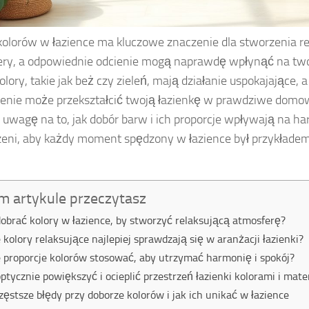
olorów w łazience ma kluczowe znaczenie dla stworzenia re
ry, a odpowiednie odcienie mogą naprawdę wpłynąć na tw
olory, takie jak beż czy zieleń, mają działanie uspokajające, 
enie może przekształcić twoją łazienkę w prawdziwe domo
 uwagę na to, jak dobór barw i ich proporcje wpływają na h
zeni, aby każdy moment spędzony w łazience był przykład
m artykule przeczytasz
dobrać kolory w łazience, by stworzyć relaksującą atmosferę?
e kolory relaksujące najlepiej sprawdzają się w aranżacji łazienki?
e proporcje kolorów stosować, aby utrzymać harmonię i spokój?
optycznie powiększyć i ocieplić przestrzeń łazienki kolorami i mate
zęstsze błędy przy doborze kolorów i jak ich unikać w łazience