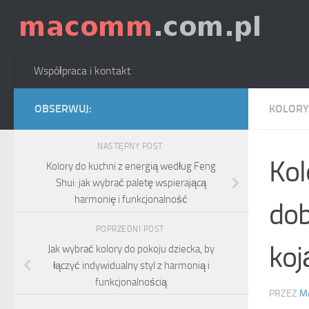
Skip to content
Współpraca i kontakt
OBSERWUJ:
KOLORY
NASTĘPNY POST
Kol
Kolory do kuchni z energią według Feng
Shui: jak wybrać paletę wspierającą
harmonię i funkcjonalność
dob
POPRZEDNI POST
koj
Jak wybrać kolory do pokoju dziecka, by
łączyć indywidualny styl z harmonią i
funkcjonalnością
PRZEZ
M