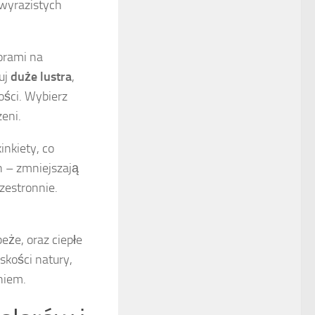
 wyrazistych
orami na
luj
duże lustra
,
kości. Wybierz
zeni.
inkiety, co
h – zmniejszają
rzestronnie.
beże, oraz ciepłe
skości natury,
niem.