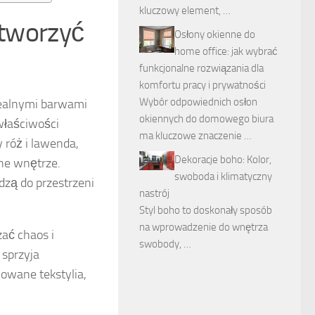
kluczowy element, …
stworzyć
Osłony okienne do
home office: jak wybrać
funkcjonalne rozwiązania dla
komfortu pracy i prywatności
Wybór odpowiednich osłon
dealnymi barwami
okiennych do domowego biura
właściwości
ma kluczowe znaczenie …
 róż i lawenda,
Dekoracje boho: Kolor,
ne wnętrze.
swoboda i klimatyczny
dzą do przestrzeni
nastrój
Styl boho to doskonały sposób
na wprowadzenie do wnętrza
ać chaos i
swobody, …
 sprzyja
nowane tekstylia,