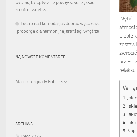
wybrać, by optycznie powiększyć i zyskać
komfort wnętrza
Wybór k
Lustro nad komodą: jak dobrać wysokość
atmosfe
i proporcje dla harmonijnej aranżacji wnętrza
Ciepłe k
zestawi
zwrócić
NAJNOWSZE KOMENTARZE
przestr
relaksu.
Macomm: quady Kołobrzeg
W ty
Jak 
Jaki
Jaki
Jak 
ARCHIWA
Najc
lipiec 2026