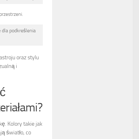
przestrzeni.
 dla podkreślenia
stroju oraz stylu
ualną i
ić
teriałami?
ę. Kolory takie jak
ją światło, co