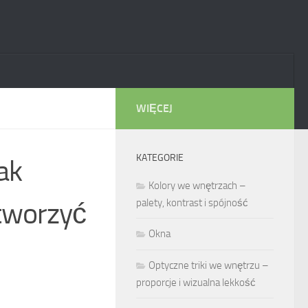
WIĘCEJ
KATEGORIE
jak
Kolory we wnętrzach –
stworzyć
palety, kontrast i spójność
Okna
Optyczne triki we wnętrzu –
proporcje i wizualna lekkość