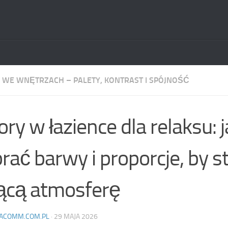
 WE WNĘTRZACH – PALETY, KONTRAST I SPÓJNOŚĆ
ory w łazience dla relaksu: 
rać barwy i proporcje, by 
ącą atmosferę
ACOMM.COM.PL
·
29 MAJA 2026