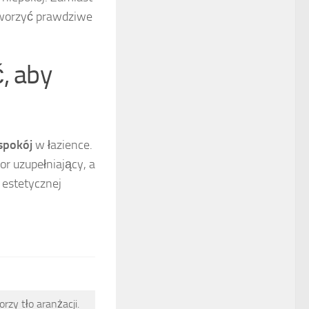
stworzyć prawdziwe
, aby
spokój
w łazience.
r uzupełniający, a
 estetycznej
rzy tło aranżacji.