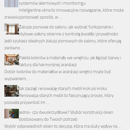
systemów alarmowych i monitoringu
Inteligentne okna to innowacyjne rozwiązanie, które może
zrewolucjonizować sposób, w …
Żaluzje pionowe do salonu: jak wybrać funkcjonalne i
stylowe osłony okienne z kontrolą światła i prywatności
Jeśli szukasz idealnych żaluzji pionowych do salonu, które oferują
zarówno …
Paleta kolorów a materiały we wnętrzu: jak łączyć barwy i
faktury dla harmonijnej aranżacji
Dobór kolorów do materiałów w aranżacji wnętrz może być
wyzwaniem, …
Jak zacząć renowację starych mebli krok po kroku
Renowacja starych mebli to fascynujący proces, który
pozwala przywrócić im …
Jedno- czy dwuskrzydłowe? Wybór konstrukcji okien
dostosowany do Twoich potrzeb
Wybór odpowiednich okien to decyzja, która ma duży wpływ na …