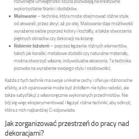
rozwinięte umiejętności szycia pozwalają na kreatywne
wykorzystanie tkanin i dodatków.
Malowanie
– technika, która może obejmować różne style,
od akwareli, przez akryl, aż po olej. Malowanie daje możliwość
wyrażenia siebie poprzez kolory i kształty, a także stworzenia
pięknych obrazów czy dekoracji na ścianę.
Robienie biżuterii
– poprzez łączenie różnych elementów,
takich jak koraliki, metalowe dodatki czy naturalne materiały,
można stworzyć własne, indywidualne akcesoria. Ta technika
pozwala na wyrażenie swojego stylu i osobowości.
Każda z tych technik ma swoje unikalne cechy i oferuje różnorodne
efekty, a ich opanowanie może być źródłem nie tylko radości, ale
także satysfakcji z własnoręcznie wykonanych przedmiotów. Nie
bój się więc eksperymentować i łączyć różne techniki, aby odkryć,
która z nich najbardziej Ci odpowiada.
Jak zorganizować przestrzeń do pracy nad
dekoracjami?