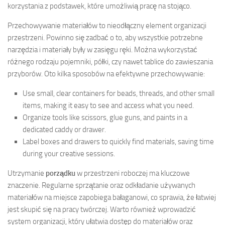
korzystania z podstawek, które umożliwią pracę na stojąco.
Przechowywanie materiałów to nieodłączny element organizacji
przestrzeni. Powinno się zadbać o to, aby wszystkie potrzebne
narzędzia i materiały były w zasięgu ręki. Można wykorzystać
różnego rodzaju pojemniki, półki, czy nawet tablice do zawieszania
przyborów. Oto kilka sposobów na efektywne przechowywanie:
Use small, clear containers for beads, threads, and other small
items, making it easy to see and access what you need.
Organize tools like scissors, glue guns, and paints in a
dedicated caddy or drawer.
Label boxes and drawers to quickly find materials, saving time
during your creative sessions.
Utrzymanie
porządku
w przestrzeni roboczej ma kluczowe
znaczenie. Regularne sprzątanie oraz odkładanie używanych
materiałów na miejsce zapobiega bałaganowi, co sprawia, że łatwiej
jest skupić się na pracy twórczej. Warto również wprowadzić
system organizacji, który ułatwia dostęp do materiałów oraz