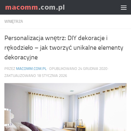
Skip to content
WNĘTRZA
Personalizacja wnętrz: DIY dekoracje i
rękodzieło – jak tworzyć unikalne elementy
dekoracyjne
PRZEZ
MACOMM.COM.PL
· OPUBLIKOWANO
24 GRUDNIA 2020
·
ZAKTUALIZOWANO
18 STYCZNIA 2026