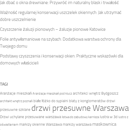
Jak dbać o okna drewniane: Przywróć im naturalny blask i trwałość
Ważność regularnej konserwacji uszczelek okiennych: Jak utrzymać
dobre uszczelnienie
Czyszczenie żaluzji pionowych – żaluzje pionowe Katowice
Folie antywłamaniowe na szybach: Dodatkowa warstwa ochrony dla
Twojego domu
Podstawy czyszczenia i konserwacji okien: Praktyczne wskazówki dla
domowych właścicieli
TAGI
Aranżacje mieszkań
architekci wnętrz Bydgoszcz
Aranżacje mieszkań pod klucz
białe łóżko do sypialni
blaty z konglomeratów
drzwi
architekt wnętrz poznań
drzwi przesuwne Warszawa
przesuwne szklane
Drzwi uchylane przesuwane warszawa
lustra w 3d
listwa do zabudowy karnisza
lustro z
maskownica
markizy okienne Warszawa
markizy warszawa
oświetleniem