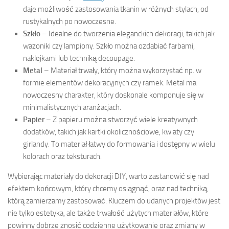
daje możliwość zastosowania tkanin w różnych stylach, od
rustykalnych po nowoczesne.
Szkło
– Idealne do tworzenia eleganckich dekoracji, takich jak
wazoniki czy lampiony. Szkło można ozdabiać farbami,
naklejkami lub techniką decoupage.
Metal
– Materiał trwały, który można wykorzystać np. w
formie elementów dekoracyjnych czy ramek. Metal ma
nowoczesny charakter, który doskonale komponuje się w
minimalistycznych aranżacjach.
Papier
– Z papieru można stworzyć wiele kreatywnych
dodatków, takich jak kartki okolicznościowe, kwiaty czy
girlandy. To materiał łatwy do formowania i dostępny w wielu
kolorach oraz teksturach.
Wybierając materiały do dekoracji DIY, warto zastanowić się nad
efektem końcowym, który chcemy osiągnąć, oraz nad techniką,
którą zamierzamy zastosować. Kluczem do udanych projektów jest
nie tylko estetyka, ale także trwałość użytych materiałów, które
powinny dobrze znosić codzienne użytkowanie oraz zmiany w