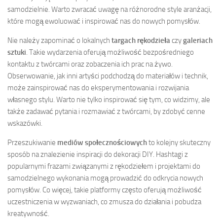
samodzielnie. Warto zwracać uwagę na różnorodne style aranżacji,
które mogą ewoluować i inspirować nas do nowych pomysłów.
Nie należy zapominać o lokalnych
targach rękodzieła
czy
galeriach
sztuki
. Takie wydarzenia oferują możliwość bezpośredniego
kontaktu z twórcami oraz zobaczenia ich prac na żywo.
Obserwowanie, jak inni artyści podchodzą do materiałów i technik,
może zainspirować nas do eksperymentowania i rozwijania
własnego stylu. Warto nie tylko inspirować się tym, co widzimy, ale
także zadawać pytania i rozmawiać z twórcami, by zdobyć cenne
wskazówki.
Przeszukiwanie
mediów społecznościowych
to kolejny skuteczny
sposób na znalezienie inspiracji do dekoracji DIY. Hashtagi z
popularnymi frazami związanymi z rękodziełem i projektami do
samodzielnego wykonania mogą prowadzić do odkrycia nowych
pomysłów. Co więcej, takie platformy często oferują możliwość
uczestniczenia w wyzwaniach, co zmusza do działania i pobudza
kreatywność.