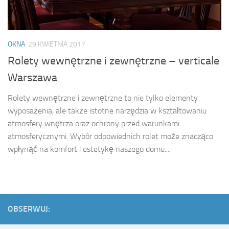
OKNA
29 KWIETNIA 2017
Rolety wewnętrzne i zewnętrzne – verticale
Warszawa
Rolety wewnętrzne i zewnętrzne to nie tylko elementy
wyposażenia, ale także istotne narzędzia w kształtowaniu
atmosfery wnętrza oraz ochrony przed warunkami
atmosferycznymi. Wybór odpowiednich rolet może znacząco
wpłynąć na komfort i estetykę naszego domu....
OBSERWUJ: