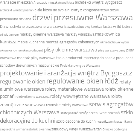
Aranżacje mieszkań
architekci wnętrz Bydgoszcz
Aranżacje mieszkań pod klucz
białe łóżko do sypialni
blaty z konglomeratów
drzwi
architekt wnętrz poznań
drzwi przesuwne Warszawa
przesuwne szklane
Drzwi uchylane przesuwane warszawa
lustra w 3d
listwa do zabudowy karnisza
lustro z
maskownica
markizy okienne Warszawa
markizy warszawa
oświetleniem
karnisza
meble kuchenne
montaż agregatów chłodniczych
okna dachowe wybór
plisy okienne warszawa
plisy
okna skandynawskie producent
plisy warszawa ceny
warszawa montaż
plisy warszawa tanio
producent materacy do spania
producent
schodów drewnianych mazowieckie
Projektant wnętrz Warszawa
projektowanie i aranżacja wnętrz Bydgoszcz
regulowanie okien łódź
regulowanie okien
rolety
aluminiowe warszawa
rolety materiałowe warszawa
rolety okienne
poznań
rolety wewnętrzne warszawa
rolety
rolety okienne warszawa
serwis agregatów
zewnętrzne warszawa
rzymskie rolety warszawa
chłodniczych Warszawa
szkło
szafy przesuwne poznań
szafy poznań
dekoracyjne do kuchni
szkło ozdobne do kuchni
współczynnik przenikania
zabudowy wnęk Warszawa tanio
ciepła okna
wymiana stolarki okiennej
łóżko podwójne