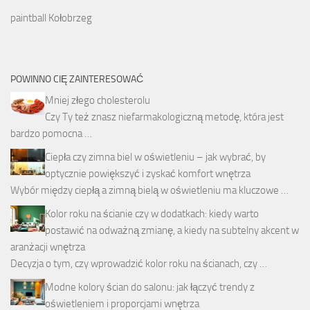
paintball Kołobrzeg
POWINNO CIĘ ZAINTERESOWAĆ
Mniej złego cholesterolu
Czy Ty też znasz niefarmakologiczną metodę, która jest
bardzo pomocna …
Ciepła czy zimna biel w oświetleniu – jak wybrać, by
optycznie powiększyć i zyskać komfort wnętrza
Wybór między ciepłą a zimną bielą w oświetleniu ma kluczowe …
Kolor roku na ścianie czy w dodatkach: kiedy warto
postawić na odważną zmianę, a kiedy na subtelny akcent w
aranżacji wnętrza
Decyzja o tym, czy wprowadzić kolor roku na ścianach, czy …
Modne kolory ścian do salonu: jak łączyć trendy z
oświetleniem i proporcjami wnętrza