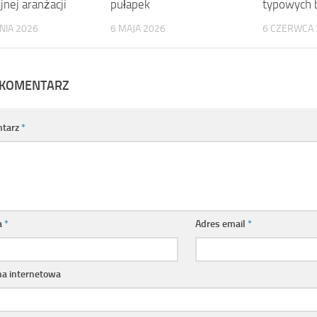
nej aranżacji
pułapek
typowych 
NIA 2026
6 MAJA 2026
6 CZERWCA 
 KOMENTARZ
tarz
*
a
*
Adres email
*
na internetowa