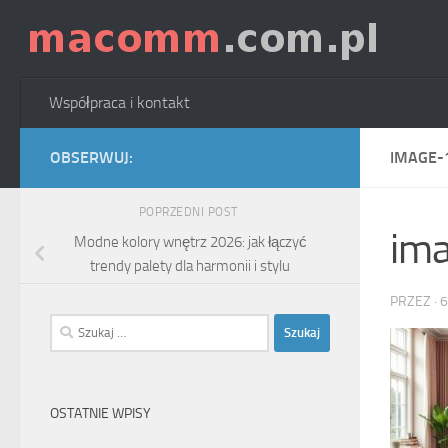
Skip to content
Współpraca i kontakt
OBSERWUJ:
IMAGE-
POPRZEDNI POST
im
Modne kolory wnętrz 2026: jak łączyć
trendy palety dla harmonii i stylu
PRZEZ
·
6
Szukaj:
OSTATNIE WPISY