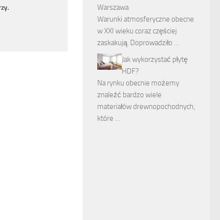
Warszawa
zy.
Warunki atmosferyczne obecne
w XXI wieku coraz częściej
zaskakują. Doprowadziło …
Jak wykorzystać płytę
HDF?
Na rynku obecnie możemy
znaleźć bardzo wiele
materiałów drewnopochodnych,
które …