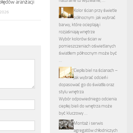
naturalne to wyzwanie, …
błędów aranżacji
Kolor ścian przy świetle
2026
północnym: jak wybrać
barwy, które ocieplają i
rozjaśniają wnętrze
Wybór kolorów ścian w
pomieszczeniach oświetlanych
światłem północnym może być
…
Ciepła biel na ścianach –
jak wybrać odcień i
dopasować go do światła oraz
stylu wnętrza
Wybór odpowiedniego odcienia
ciepłej bieli do wnętrza może
być kluczowy …
Montaż i serwis
agregatów chłodniczych