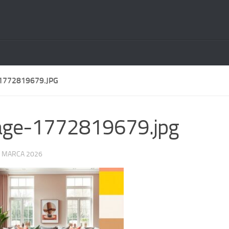
1772819679.JPG
age-1772819679.jpg
 MARCA 2026