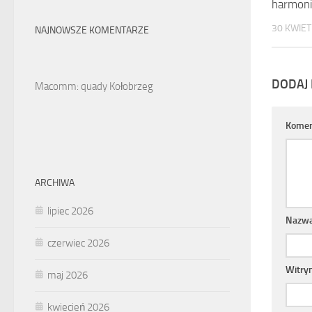
harmonij
30 KWIET
NAJNOWSZE KOMENTARZE
DODAJ
Macomm: quady Kołobrzeg
Komen
ARCHIWA
lipiec 2026
Nazw
czerwiec 2026
Witry
maj 2026
kwiecień 2026