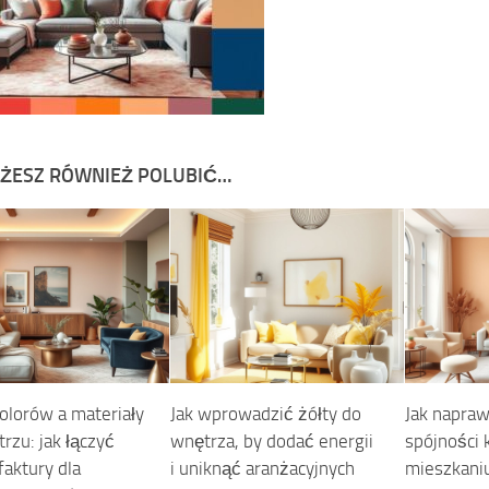
ŻESZ RÓWNIEŻ POLUBIĆ…
kolorów a materiały
Jak wprowadzić żółty do
Jak napraw
rzu: jak łączyć
wnętrza, by dodać energii
spójności
faktury dla
i uniknąć aranżacyjnych
mieszkaniu