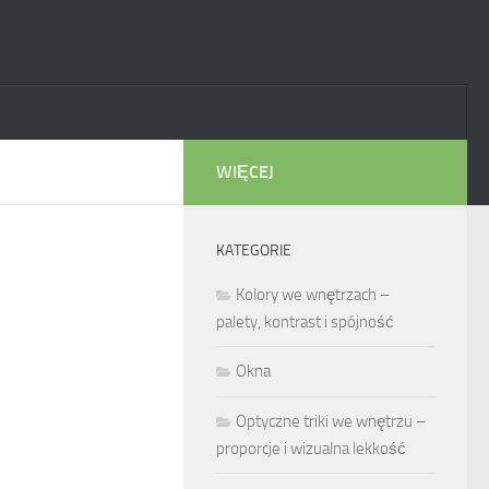
WIĘCEJ
KATEGORIE
Kolory we wnętrzach –
palety, kontrast i spójność
Okna
Optyczne triki we wnętrzu –
proporcje i wizualna lekkość