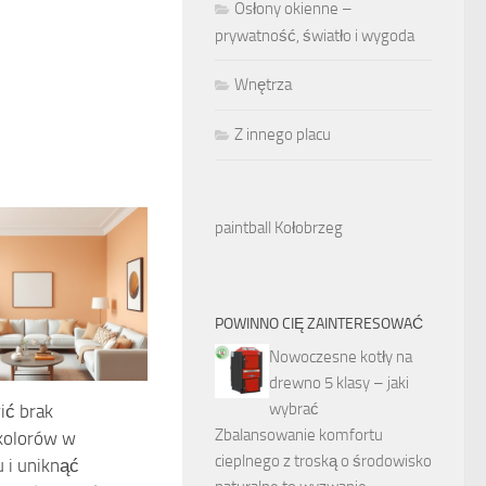
Osłony okienne –
prywatność, światło i wygoda
Wnętrza
Z innego placu
paintball Kołobrzeg
POWINNO CIĘ ZAINTERESOWAĆ
Nowoczesne kotły na
drewno 5 klasy – jaki
wybrać
ić brak
Zbalansowanie komfortu
 kolorów w
cieplnego z troską o środowisko
 i uniknąć