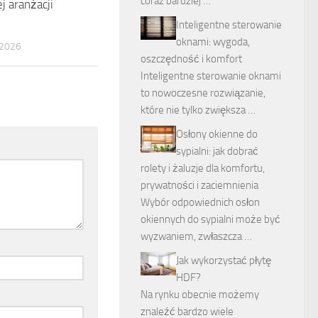
coraz bardziej …
j aranżacji
Inteligentne sterowanie
oknami: wygoda,
2026
oszczędność i komfort
Inteligentne sterowanie oknami
to nowoczesne rozwiązanie,
które nie tylko zwiększa …
Osłony okienne do
sypialni: jak dobrać
rolety i żaluzje dla komfortu,
prywatności i zaciemnienia
Wybór odpowiednich osłon
okiennych do sypialni może być
wyzwaniem, zwłaszcza …
Jak wykorzystać płytę
HDF?
Na rynku obecnie możemy
znaleźć bardzo wiele