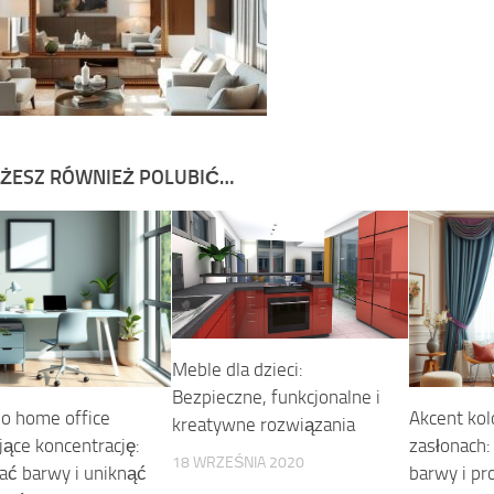
ŻESZ RÓWNIEŻ POLUBIĆ…
Meble dla dzieci:
Bezpieczne, funkcjonalne i
do home office
Akcent kol
kreatywne rozwiązania
jące koncentrację:
zasłonach:
18 WRZEŚNIA 2020
rać barwy i uniknąć
barwy i pr