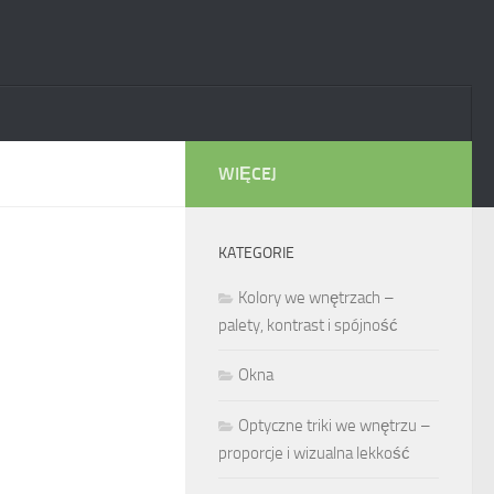
WIĘCEJ
KATEGORIE
Kolory we wnętrzach –
palety, kontrast i spójność
Okna
Optyczne triki we wnętrzu –
proporcje i wizualna lekkość