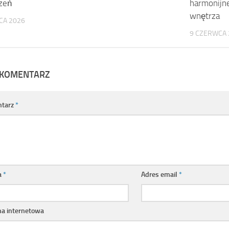
zeń
harmonijne
wnętrza
CA 2026
9 CZERWCA 
 KOMENTARZ
tarz
*
a
*
Adres email
*
na internetowa