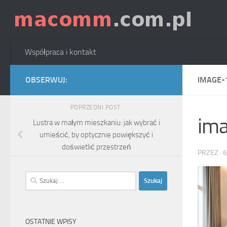
Skip to content
Współpraca i kontakt
OBSERWUJ:
IMAGE-
POPRZEDNI POST
im
Lustra w małym mieszkaniu: jak wybrać i
umieścić, by optycznie powiększyć i
doświetlić przestrzeń
PRZEZ
·
6
Szukaj:
OSTATNIE WPISY