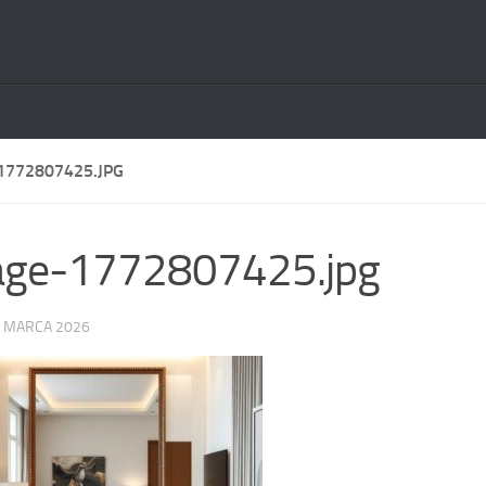
1772807425.JPG
age-1772807425.jpg
 MARCA 2026