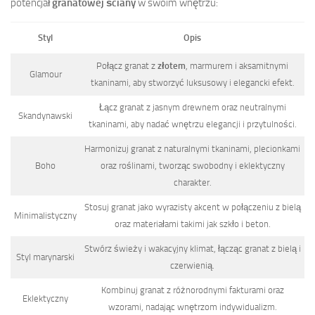
potencjał
granatowej ściany
w swoim wnętrzu:
Styl
Opis
Połącz granat z
złotem
, marmurem i aksamitnymi
Glamour
tkaninami, aby stworzyć luksusowy i elegancki efekt.
Łącz granat z jasnym drewnem oraz neutralnymi
Skandynawski
tkaninami, aby nadać wnętrzu elegancji i przytulności.
Harmonizuj granat z naturalnymi tkaninami, plecionkami
Boho
oraz roślinami, tworząc swobodny i eklektyczny
charakter.
Stosuj granat jako wyrazisty akcent w połączeniu z bielą
Minimalistyczny
oraz materiałami takimi jak szkło i beton.
Stwórz świeży i wakacyjny klimat, łącząc granat z bielą i
Styl marynarski
czerwienią.
Kombinuj granat z różnorodnymi fakturami oraz
Eklektyczny
wzorami, nadając wnętrzom indywidualizm.