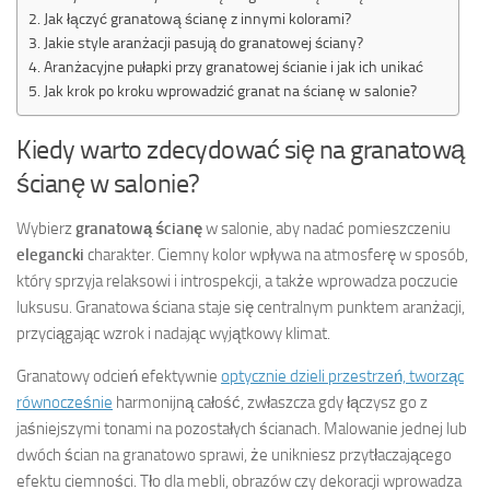
Jak łączyć granatową ścianę z innymi kolorami?
Jakie style aranżacji pasują do granatowej ściany?
Aranżacyjne pułapki przy granatowej ścianie i jak ich unikać
Jak krok po kroku wprowadzić granat na ścianę w salonie?
Kiedy warto zdecydować się na granatową
ścianę w salonie?
Wybierz
granatową ścianę
w salonie, aby nadać pomieszczeniu
elegancki
charakter. Ciemny kolor wpływa na atmosferę w sposób,
który sprzyja relaksowi i introspekcji, a także wprowadza poczucie
luksusu. Granatowa ściana staje się centralnym punktem aranżacji,
przyciągając wzrok i nadając wyjątkowy klimat.
Granatowy odcień efektywnie
optycznie dzieli przestrzeń, tworząc
równocześnie
harmonijną całość, zwłaszcza gdy łączysz go z
jaśniejszymi tonami na pozostałych ścianach. Malowanie jednej lub
dwóch ścian na granatowo sprawi, że unikniesz przytłaczającego
efektu ciemności. Tło dla mebli, obrazów czy dekoracji wprowadza