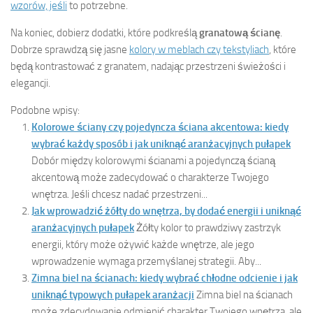
wzorów, jeśli
to potrzebne.
Na koniec, dobierz dodatki, które podkreślą
granatową ścianę
.
Dobrze sprawdzą się jasne
kolory w meblach czy tekstyliach
, które
będą kontrastować z granatem, nadając przestrzeni świeżości i
elegancji.
Podobne wpisy:
Kolorowe ściany czy pojedyncza ściana akcentowa: kiedy
wybrać każdy sposób i jak uniknąć aranżacyjnych pułapek
Dobór między kolorowymi ścianami a pojedynczą ścianą
akcentową może zadecydować o charakterze Twojego
wnętrza. Jeśli chcesz nadać przestrzeni...
Jak wprowadzić żółty do wnętrza, by dodać energii i uniknąć
aranżacyjnych pułapek
Żółty kolor to prawdziwy zastrzyk
energii, który może ożywić każde wnętrze, ale jego
wprowadzenie wymaga przemyślanej strategii. Aby...
Zimna biel na ścianach: kiedy wybrać chłodne odcienie i jak
uniknąć typowych pułapek aranżacji
Zimna biel na ścianach
może zdecydowanie odmienić charakter Twojego wnętrza, ale