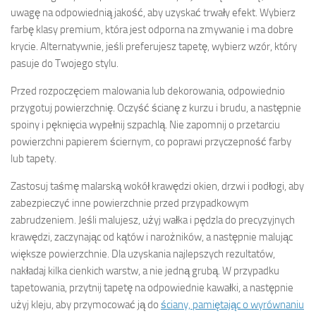
uwagę na odpowiednią jakość, aby uzyskać trwały efekt. Wybierz
farbę klasy premium, która jest odporna na zmywanie i ma dobre
krycie. Alternatywnie, jeśli preferujesz tapetę, wybierz wzór, który
pasuje do Twojego stylu.
Przed rozpoczęciem malowania lub dekorowania, odpowiednio
przygotuj powierzchnię. Oczyść ścianę z kurzu i brudu, a następnie
spoiny i pęknięcia wypełnij szpachlą. Nie zapomnij o przetarciu
powierzchni papierem ściernym, co poprawi przyczepność farby
lub tapety.
Zastosuj taśmę malarską wokół krawędzi okien, drzwi i podłogi, aby
zabezpieczyć inne powierzchnie przed przypadkowym
zabrudzeniem. Jeśli malujesz, użyj wałka i pędzla do precyzyjnych
krawędzi, zaczynając od kątów i narożników, a następnie malując
większe powierzchnie. Dla uzyskania najlepszych rezultatów,
nakładaj kilka cienkich warstw, a nie jedną grubą. W przypadku
tapetowania, przytnij tapetę na odpowiednie kawałki, a następnie
użyj kleju, aby przymocować ją do
ściany, pamiętając o wyrównaniu