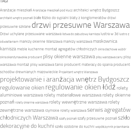
TAGI
Aranżacje mieszkań
architekci wnętrz Bydgoszcz
Aranżacje mieszkań pod klucz
białe łóżko do sypialni
blaty z konglomeratów
drzwi
architekt wnętrz poznań
drzwi przesuwne Warszawa
przesuwne szklane
Drzwi uchylane przesuwane warszawa
lustra w 3d
listwa do zabudowy karnisza
lustro z
maskownica
markizy okienne Warszawa
markizy warszawa
oświetleniem
karnisza
meble kuchenne
montaż agregatów chłodniczych
okna dachowe wybór
plisy okienne warszawa
plisy
okna skandynawskie producent
plisy warszawa ceny
warszawa montaż
plisy warszawa tanio
producent materacy do spania
producent
schodów drewnianych mazowieckie
Projektant wnętrz Warszawa
projektowanie i aranżacja wnętrz Bydgoszcz
regulowanie okien łódź
regulowanie okien
rolety
aluminiowe warszawa
rolety materiałowe warszawa
rolety okienne
poznań
rolety wewnętrzne warszawa
rolety
rolety okienne warszawa
serwis agregatów
zewnętrzne warszawa
rzymskie rolety warszawa
chłodniczych Warszawa
szkło
szafy przesuwne poznań
szafy poznań
dekoracyjne do kuchni
szkło ozdobne do kuchni
współczynnik przenikania