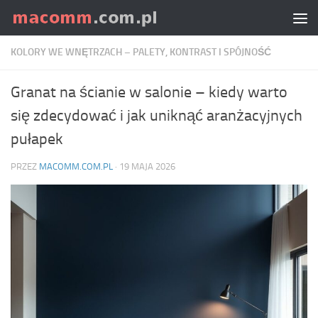
Skip to content
KOLORY WE WNĘTRZACH – PALETY, KONTRAST I SPÓJNOŚĆ
Granat na ścianie w salonie – kiedy warto
się zdecydować i jak uniknąć aranżacyjnych
pułapek
PRZEZ
MACOMM.COM.PL
·
19 MAJA 2026