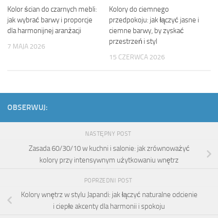
Kolor ścian do czarnych mebli:
Kolory do ciemnego
jak wybrać barwy i proporcje
przedpokoju: jak łączyć jasne i
dla harmonijnej aranżacji
ciemne barwy, by zyskać
przestrzeń i styl
7 MAJA 2026
15 CZERWCA 2026
OBSERWUJ:
NASTĘPNY POST
Zasada 60/30/10 w kuchni i salonie: jak zrównoważyć
kolory przy intensywnym użytkowaniu wnętrz
POPRZEDNI POST
Kolory wnętrz w stylu Japandi: jak łączyć naturalne odcienie
i ciepłe akcenty dla harmonii i spokoju