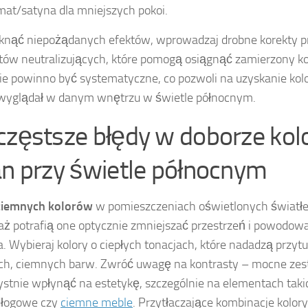
mat/satyna dla mniejszych pokoi.
knąć niepożądanych efektów, wprowadzaj drobne korekty 
ów neutralizujących, które pomogą osiągnąć zamierzony ko
ie powinno być systematyczne, co pozwoli na uzyskanie kolo
wyglądał w danym wnętrzu w świetle północnym.
częstsze błędy w doborze ko
an przy świetle północnym
ciemnych kolorów
w pomieszczeniach oświetlonych światł
ż potrafią one optycznie zmniejszać przestrzeń i powodowa
. Wybieraj kolory o ciepłych tonacjach, które nadadzą przytu
ch, ciemnych barw. Zwróć uwagę na kontrasty – mocne ze
ystnie wpłynąć na estetykę, szczególnie na elementach takic
dłogowe czy
ciemne meble
. Przytłaczające kombinacje kolor