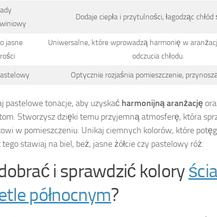
lady
Dodaje ciepła i przytulności, łagodząc chłód 
kwiniowy
o jasne
Uniwersalne, które wprowadzą harmonię w aranżacji
rości
odczucia chłodu.
pastelowy
Optycznie rozjaśnia pomieszczenie, przynoszą
j pastelowe tonacje, aby uzyskać
harmonijną aranżację
ora
tom. Stworzysz dzięki temu przyjemną atmosferę, która sprz
owi w pomieszczeniu. Unikaj ciemnych kolorów, które potęgu
 tego stawiaj na biel, beż, jasne żółcie czy pastelowy róż.
 dobrać i sprawdzić kolory
ści
etle północnym
?