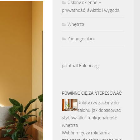
Osłony okienne –
prywatność, światło i wygoda
Wnętrza
Z innego placu
paintball Kołobrzeg
POWINNO CIĘ ZAINTERESOWAĆ
Rolety czy zasłony do
salonu: jak dopasować
styl, światło i funkcjonalność
wnętrza
Wybór między roletami a