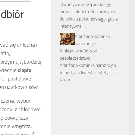
stworzyć świeżą aranżację
odbiór
Zimne kolory to idealny wybór
do pokoju południowego, gdzie
intensywne …
Aranżacja kominka
narożnego:
ć się chłodne i
funkcjonalność, styl i
atło,
bezpieczeństwo
 przyjmują bardziej
Aranżacja kominka narożnego
owiednie
ciepłe
to nie tylko kwestia estetyki, ale
ne i pastelowe
także …
ego użytkowników.
iczone, wybór
ączeniu z chłodnym
ię powiększy.
enie wnętrza,
 mogą potęgować