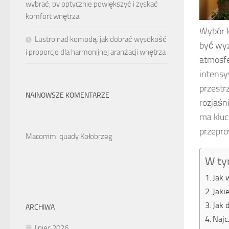
wybrać, by optycznie powiększyć i zyskać
komfort wnętrza
Wybór 
Lustro nad komodą: jak dobrać wysokość
być wyz
i proporcje dla harmonijnej aranżacji wnętrza
atmosfe
intensy
przestr
NAJNOWSZE KOMENTARZE
rozjaśn
ma kluc
przepro
Macomm: quady Kołobrzeg
W ty
Jak 
Jaki
Jak 
ARCHIWA
Najc
lipiec 2026