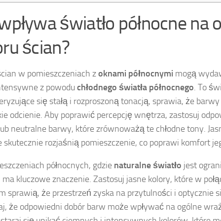
 wpływa światło północne na 
oru ścian?
ścian w pomieszczeniach z
oknami północnymi
mogą wydawa
intensywne z powodu
chłodnego światła północnego
. To świ
eryzujące się stałą i rozproszoną tonacją, sprawia, że barwy
kie odcienie. Aby poprawić percepcję wnętrza, zastosuj odp
ub neutralne barwy, które zrównoważą te chłodne tony. Jas
e skutecznie rozjaśnią pomieszczenie, co poprawi komfort j
szczeniach północnych, gdzie
naturalne światło
jest ogran
 ma kluczowe znaczenie. Zastosuj jasne kolory, które w poł
m sprawią, że przestrzeń zyska na przytulności i optycznie s
j, że odpowiedni dobór barw może wpływać na ogólne wraż
 staraj się unikać ciemnych i intensywnych kolorów, które