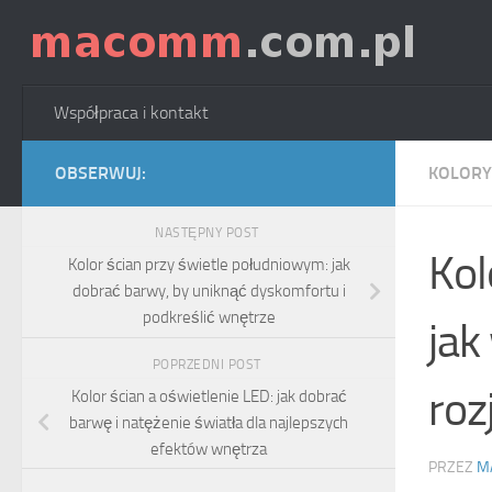
Skip to content
Współpraca i kontakt
OBSERWUJ:
KOLORY
NASTĘPNY POST
Kol
Kolor ścian przy świetle południowym: jak
dobrać barwy, by uniknąć dyskomfortu i
podkreślić wnętrze
jak
POPRZEDNI POST
roz
Kolor ścian a oświetlenie LED: jak dobrać
barwę i natężenie światła dla najlepszych
efektów wnętrza
PRZEZ
M