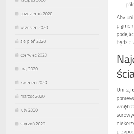
listopad 2020
pół
październik 2020
Aby uni
pigment
wrzesień 2020
podejśc
sierpień 2020
będzie 
Naj
czerwiec 2020
maj 2020
ści
kwiecień 2020
Unikaj
marzec 2020
poniewa
wnętrza
luty 2020
surowy
niekorz
styczeń 2020
przypo