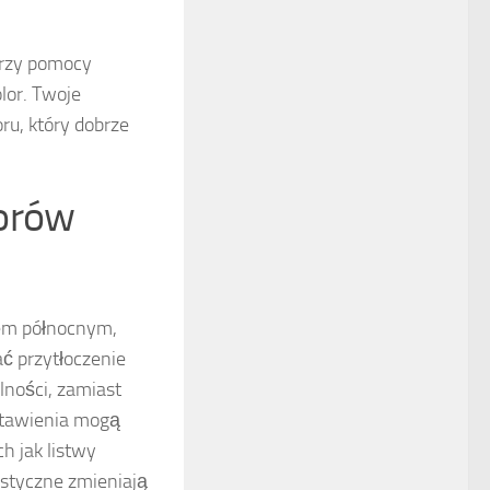
przy pomocy
lor. Twoje
ru, który dobrze
lorów
em północnym,
ć przytłoczenie
lności, zamiast
stawienia mogą
h jak listwy
ystyczne zmieniają