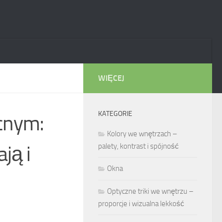
WIĘCEJ
KATEGORIE
ocnym:
Kolory we wnętrzach –
ją i
palety, kontrast i spójność
Okna
Optyczne triki we wnętrzu –
proporcje i wizualna lekkość