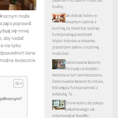
zasłonami do salonu może być
trudny, …
północnym może
Jak dobrać kolory w
otwartym salonie z
acząco poprawić
kuchnią, by stworzyć spójną i
dają się mniej
funkcjonalną przestrzeń
e, aby nadać
Wybór kolorów w otwartej
e nie tylko
przestrzeni salonu z kuchnią
 odpowiednich barw
może być …
r można skutecznie
Dekorowanie łazienki:
Pomysły na dodatki i
tekstylia w tym pomieszczeniu
Dekorowanie łazienki to sztuka,
która łączy funkcjonalność z
estetyką. To …
m północnym?
Zimne kolory do pokoju
południowego: jak
zrównoważyć światło i