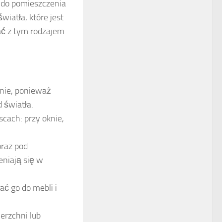
e do pomieszczenia
wiatła, które jest
rać z tym rodzajem
enie, ponieważ
 światła.
scach: przy oknie,
oraz pod
eniają się w
ać go do mebli i
erzchni lub