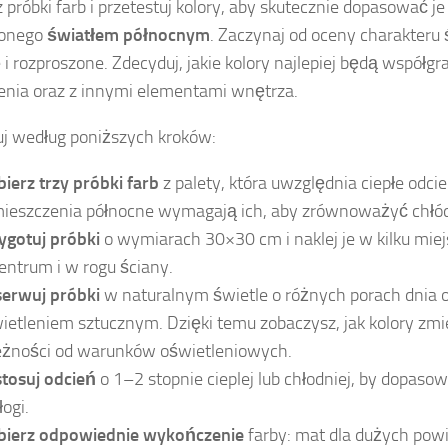
 próbki farb i przetestuj kolory, aby skutecznie dopasować j
lonego
światłem północnym
. Zaczynaj od oceny charakteru ś
 i rozproszone. Zdecyduj, jakie kolory najlepiej będą współg
enia oraz z innymi elementami wnętrza.
j według poniższych kroków:
ierz trzy próbki farb
z palety, która uwzględnia ciepłe odci
ieszczenia północne wymagają ich, aby zrównoważyć chłód
ygotuj próbki
o wymiarach 30×30 cm i naklej je w kilku miej
entrum i w rogu ściany.
erwuj próbki
w naturalnym świetle o różnych porach dnia 
ietleniem sztucznym. Dzięki temu zobaczysz, jak kolory zmi
eżności od warunków oświetleniowych.
tosuj odcień
o 1–2 stopnie cieplej lub chłodniej, by dopasow
łogi.
ierz odpowiednie wykończenie
farby: mat dla dużych powi