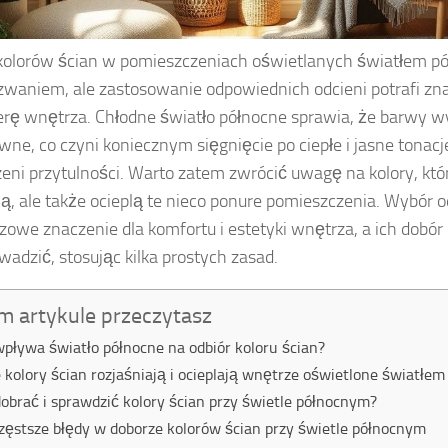
kolorów ścian w pomieszczeniach oświetlanych światłem 
waniem, ale zastosowanie odpowiednich odcieni potrafi zn
rę wnętrza. Chłodne światło północne sprawia, że barwy wy
wne, co czyni koniecznym sięgnięcie po ciepłe i jasne tonacj
zeni przytulności. Warto zatem zwrócić uwagę na kolory, któr
ią, ale także ocieplą te nieco ponure pomieszczenia. Wybór
zowe znaczenie dla komfortu i estetyki wnętrza, a ich dobó
wadzić, stosując kilka prostych zasad.
m artykule przeczytasz
wpływa światło północne na odbiór koloru ścian?
e kolory ścian rozjaśniają i ocieplają wnętrze oświetlone światłe
dobrać i sprawdzić kolory ścian przy świetle północnym?
zęstsze błędy w doborze kolorów ścian przy świetle północnym