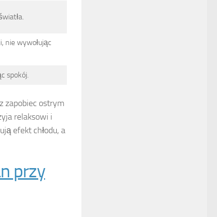
światła.
, nie wywołując
c spokój.
z zapobiec ostrym
yja relaksowi i
ją efekt chłodu, a
an przy