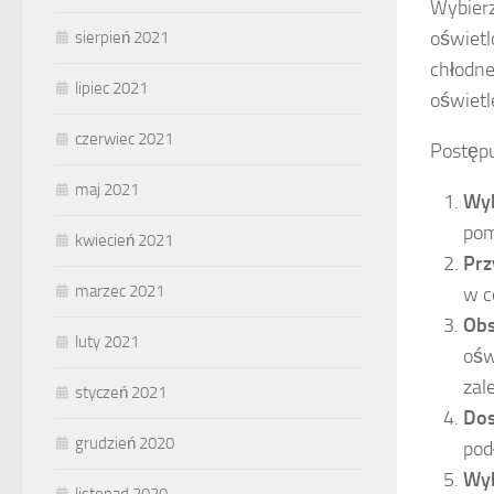
Wybierz
oświet
sierpień 2021
chłodne
lipiec 2021
oświetl
czerwiec 2021
Postępu
maj 2021
Wyb
pom
kwiecień 2021
Prz
marzec 2021
w c
Obs
luty 2021
ośw
zal
styczeń 2021
Dos
grudzień 2020
pod
Wyb