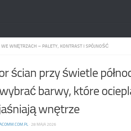
 WE WNĘTRZACH – PALETY, KONTRAST I SPÓJNOŚĆ
or ścian przy świetle półn
 wybrać barwy, które ociepla
jaśniają wnętrze
ACOMM.COM.PL
·
28 MAJA 2026