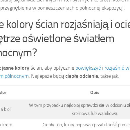
 przygnębienia w pomieszczeniach o północnej ekspozycji.
e kolory ścian rozjaśniają i oci
trze oświetlone światłem
nocnym?
z
jasne kolory
ścian, aby optycznie
powiększyć i rozjaśnić 
em północnym
. Najlepsze będą
ciepłe odcienie
, takie jak:
olor
Opis
W tym przypadku najlepiej sprawdzi się w odcieniu zł
a biel
kremowa lub waniliowa.
y krem
Ciepły ton, który poprawia przytulność pomie