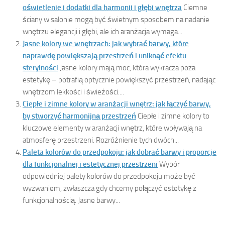
oświetlenie i dodatki dla harmonii i głębi wnętrza
Ciemne
ściany w salonie mogą być świetnym sposobem na nadanie
wnętrzu elegancji i głębi, ale ich aranżacja wymaga...
Jasne kolory we wnętrzach: jak wybrać barwy, które
naprawdę powiększają przestrzeń i uniknąć efektu
sterylności
Jasne kolory mają moc, która wykracza poza
estetykę – potrafią optycznie powiększyć przestrzeń, nadając
wnętrzom lekkości i świeżości....
Ciepłe i zimne kolory w aranżacji wnętrz: jak łączyć barwy,
by stworzyć harmonijną przestrzeń
Ciepłe i zimne kolory to
kluczowe elementy w aranżacji wnętrz, które wpływają na
atmosferę przestrzeni. Rozróżnienie tych dwóch...
Paleta kolorów do przedpokoju: jak dobrać barwy i proporcje
dla funkcjonalnej i estetycznej przestrzeni
Wybór
odpowiedniej palety kolorów do przedpokoju może być
wyzwaniem, zwłaszcza gdy chcemy połączyć estetykę z
funkcjonalnością. Jasne barwy...