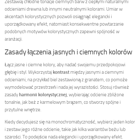
Zestawiaj chłodne tonacje ciemnych barw z ciepłymi naturalnymi
odcieniami drewna lub innymi neutralnymi kolorami. Umiar w
akcentach kolorystycznych pozwoli osiągnąć elegancki i
uporządkowany efekt, natomiast konsekwentne powtarzanie
podobnych motywów kolorystycznych zapewni spójność w
aranżacji.
Zasady łączenia jasnych i ciemnych kolorów
Łącz jasne i ciemne kolory, aby nadać swojemu przedpokojowi
głębię i styl. Wykorzystaj
kontrast
między jasnymi a ciemnymi
odcieniami, na przykład biel zestawioną z granatem, co pomoże
wymodelować przestrzeń i nada jej wyrazistości. Stosuj również
zasady
harmonii kolorystycznej
, wybierając odcienie zbliżone
tonalnie, jak beż z karmelowym brązem, co stworzy spójne i
przytulne wnętrze.
Kiedy decydujesz się na monochromatyczność, wybierz jeden kolor
i zestaw jego różne odcienie, takie jak kilka wariantów beżu lub
szarości. To podejście nada elegancki i uporządkowany efekt.