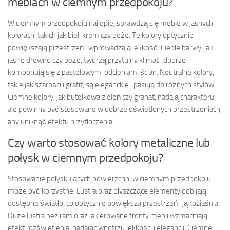
meblach w ciemnym przedpokoju?
W ciemnym przedpokoju najlepiej sprawdzą się meble w jasnych
kolorach, takich jak biel, krem czy beże. Te kolory optycznie
powiększają przestrzeń i wprowadzają lekkość. Ciepłe barwy, jak
jasne drewno czy beże, tworzą przytulny klimat i dobrze
komponują się z pastelowymi odcieniami ścian. Neutralne kolory,
takie jak szarości i grafit, są eleganckie i pasują do różnych stylów.
Ciemne kolory, jak butelkowa zieleń czy granat, nadają charakteru,
ale powinny być stosowane w dobrze oświetlonych przestrzeniach,
aby uniknąć efektu przytłoczenia.
Czy warto stosować kolory metaliczne lub
połysk w ciemnym przedpokoju?
Stosowanie połyskujących powierzchni w ciemnym przedpokoju
może być korzystne. Lustra oraz błyszczące elementy odbijają
dostępne światło, co optycznie powiększa przestrzeń i ją rozjaśnia.
Duże lustra bez ram oraz lakierowane fronty mebli wzmacniają
efekt rozświetlenia, nadając wnętrzu lekkości i elegancji. Ciemne