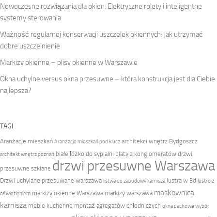
Nowoczesne rozwiązania dla okien: Elektryczne rolety i inteligentne
systemy sterowania
Ważność regularnej konserwacji uszczelek okiennych: Jak utrzymać
dobre uszczelnienie
Markizy okienne – plisy okienne w Warszawie
Okna uchylne versus okna przesuwne – która konstrukcja jest dla Ciebie
najlepsza?
TAGI
Aranżacje mieszkań
architekci wnętrz Bydgoszcz
Aranżacje mieszkań pod klucz
białe łóżko do sypialni
blaty z konglomeratów
drzwi
architekt wnętrz poznań
drzwi przesuwne Warszawa
przesuwne szklane
Drzwi uchylane przesuwane warszawa
lustra w 3d
listwa do zabudowy karnisza
lustro z
maskownica
markizy okienne Warszawa
markizy warszawa
oświetleniem
karnisza
meble kuchenne
montaż agregatów chłodniczych
okna dachowe wybór