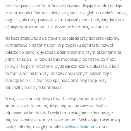
beż oraz jasne szarości, które skutecznie odbijają światło i dodają
przestronności. Ciemne kolory, jak granat czy głęboka zieleń, dodają
elegancji, ale mogą wizualnie zmniejszać przestrzeń, więc łącz je z
jaśniejszymi akcentami, by utrzymać harmonię w aranżacji.
Możesz stosować dwa główne podejścia przy doborze kolorów:
kontrastowe oraz ton na ton. W przypadku kontrastu rozważ
połączenie jasnej większości ścian z ciemniejszymi akcentami na
jednej ze ścian. To rozwiązanie modeluje przestrzeń, co może
sprawić, że pomieszczenie wyda się szersze lub dłuższe. Z kolei
harmonia ton na ton, czyli zestawienie różnych odcieni tego
samego koloru, przyniesie spójność oraz elegancję, przy
minimalnym ostrym kontraście.
W większych przedpokojach warto eksperymentować z
ciemniejszymi kolorami, ale pamiętaj, aby zawsze dbać o
odpowiednie kontrasty. Dzięki temu osiągniesz równowagę
między jasnymi a ciemnymi elementami. Wybierając całościową
paletę kolorów, uwzględnij także
wpływ oświetlenia
oraz