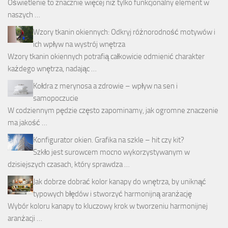
Oświetlenie to znacznie więcej niż tylko funkcjonalny element w
naszych …
Wzory tkanin okiennych: Odkryj różnorodność motywów i
ich wpływ na wystrój wnętrza
Wzory tkanin okiennych potrafią całkowicie odmienić charakter
każdego wnętrza, nadając …
Kołdra z merynosa a zdrowie – wpływ na sen i
samopoczucie
W codziennym pędzie często zapominamy, jak ogromne znaczenie
ma jakość …
Konfigurator okien. Grafika na szkle – hit czy kit?
Szkło jest surowcem mocno wykorzystywanym w
dzisiejszych czasach, który sprawdza …
Jak dobrze dobrać kolor kanapy do wnętrza, by uniknąć
typowych błędów i stworzyć harmonijną aranżację
Wybór koloru kanapy to kluczowy krok w tworzeniu harmonijnej
aranżacji …