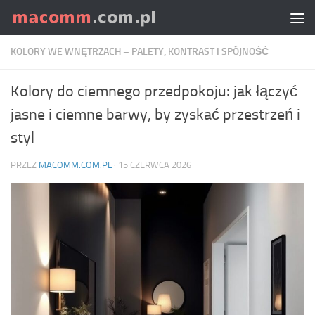
Skip to content
KOLORY WE WNĘTRZACH – PALETY, KONTRAST I SPÓJNOŚĆ
Kolory do ciemnego przedpokoju: jak łączyć
jasne i ciemne barwy, by zyskać przestrzeń i
styl
PRZEZ
MACOMM.COM.PL
·
15 CZERWCA 2026