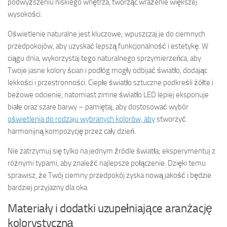
podwyższeniu niskiego wnętrza, tworząc wrażenie większej
wysokości.
Oświetlenie naturalne jest kluczowe; wpuszczaj je do ciemnych
przedpokojów, aby uzyskać lepszą funkcjonalność i estetykę. W
ciągu dnia, wykorzystaj tego naturalnego sprzymierzeńca, aby
Twoje jasne kolory ścian i podłóg mogły odbijać światło, dodając
lekkości i przestronności. Ciepłe światło sztuczne podkreśli żółte i
beżowe odcienie, natomiast zimne światło LED lepiej eksponuje
białe oraz szare barwy – pamiętaj, aby dostosować wybór
oświetlenia do rodzaju wybranych kolorów, aby
stworzyć
harmonijną kompozycję przez cały dzień.
Nie zatrzymuj się tylko na jednym źródle światła; eksperymentuj z
różnymi typami, aby znaleźć najlepsze połączenie. Dzięki temu
sprawisz, że Twój ciemny przedpokój zyska nową jakość i będzie
bardziej przyjazny dla oka.
Materiały i dodatki uzupełniające aranżację
kolorystyczną