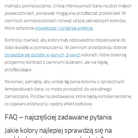
metrażu pomieszczenia. Unikaj intensywnych barw na zbyt małych
powierzchniach, ponieważ mogą one przytłaczać przestrzeń. W
ciemnych pomieszczeniach rozważ użycie jaśniejszych kolorów,
które optycznie
powiększą i rozjaśnią wnętrze
.
Kontroluj również, aby kolory były odpowiednio dopasowane do
ilości światła w pomieszczeniu. W ciemnym przedpokoju dobrze
sprawdzą się dodatki w jasnych, żywych
kolorach, które stworzą
przyjemny kontrast z ciemnymi ścianami, ale nie będą
przytłaczające.
Na koniec, pamiętaj, aby unikać łączenia kolorów o sprzecznych
temperaturach barw, co może prowadzić do wizualnego
zamieszania. Postaw na zestawienia, które będą komplementarne,
co zapewni estetyczny i spójny efekt końcowy.
FAQ – najczęściej zadawane pytania
Jakie kolory najlepiej sprawdzą się na