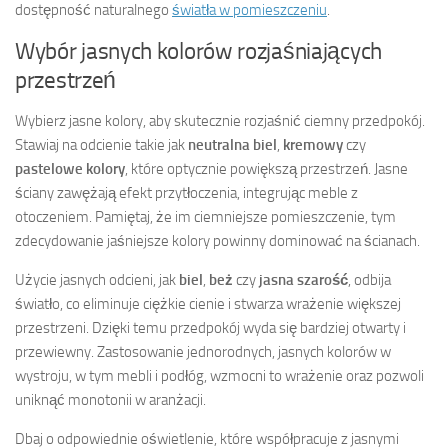
dostępność naturalnego
światła w pomieszczeniu
.
Wybór jasnych kolorów rozjaśniających
przestrzeń
Wybierz jasne kolory, aby skutecznie rozjaśnić ciemny przedpokój.
Stawiaj na odcienie takie jak
neutralna biel
,
kremowy
czy
pastelowe kolory
, które optycznie powiększą przestrzeń. Jasne
ściany zawężają efekt przytłoczenia, integrując meble z
otoczeniem. Pamiętaj, że im ciemniejsze pomieszczenie, tym
zdecydowanie jaśniejsze kolory powinny dominować na ścianach.
Użycie jasnych odcieni, jak
biel
,
beż
czy
jasna szarość
, odbija
światło, co eliminuje ciężkie cienie i stwarza wrażenie większej
przestrzeni. Dzięki temu przedpokój wyda się bardziej otwarty i
przewiewny. Zastosowanie jednorodnych, jasnych kolorów w
wystroju, w tym mebli i podłóg, wzmocni to wrażenie oraz pozwoli
uniknąć monotonii w aranżacji.
Dbaj o odpowiednie oświetlenie, które współpracuje z jasnymi