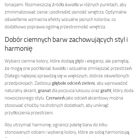
tonacjami. Rozmieszczaj źródła światła w różnych punktach, aby
zminimalizować cienie i podkreślić jasność wnętrza. Optymalne
oświetlenie wzmacnia efekty wizualne jasnych kolorów, co
dodatkowo poprawia ogólną przestronność wnętrza.
Dobór ciemnych barw zachowujących styl i
harmonię
Wybierz ciemne kolory, które dodają głębi i elegancji, ale pamiętaj,
że mogą one pochłaniać światło i wizualnie zmniejszać przestrzeń.
Dlatego najlepiej sprawdzą się w większych, dobrze oświetlonych
przedpokojach. Zastosuj
głęboki odcień zieleni
, aby wprowadzić
naturalny akcent,
granat
dla poczucia luksusu oraz
grafit
, który doda
nowoczesnego stylu.
Czerwień
jako odcień akcentowy można
stosować сhoćby na drobnych dodatkach, aby uniknąć
przytłoczenia przestrzeni.
Aby utrzymać harmonię, ogranicz paletę barw do kilku
stonowanych odcieni i wybieraj kolory, które ze sobą harmonizują.