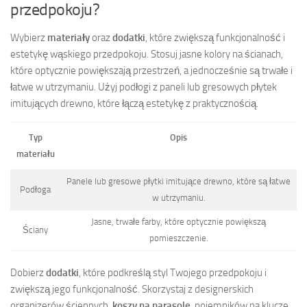
przedpokoju?
Wybierz
materiały
oraz
dodatki
, które zwiększą funkcjonalność i
estetykę wąskiego przedpokoju. Stosuj jasne kolory na ścianach,
które optycznie powiększają przestrzeń, a jednocześnie są trwałe i
łatwe w utrzymaniu. Użyj podłogi z paneli lub gresowych płytek
imitujących drewno, które łączą estetykę z praktycznością.
Typ
Opis
materiału
Panele lub gresowe płytki imitujące drewno, które są łatwe
Podłoga
w utrzymaniu.
Jasne, trwałe farby, które optycznie powiększą
Ściany
pomieszczenie.
Dobierz
dodatki
, które podkreślą styl Twojego przedpokoju i
zwiększą jego funkcjonalność. Skorzystaj z designerskich
organizerów ściennych,
koszy na parasole
, pojemników na klucze,