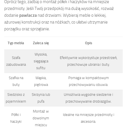
Oprócz tego, zadbaj o montaż półek i haczyków na mniejsze
przedmioty. Jeśli Twój przedpokój ma dużą wysokość, rozważ
dodanie
pawlacza
nad drzwiami. Wybieraj meble o lekkiej,
ażurowej konstrukcji oraz na nóżkach, co ułatwi utrzymanie
porządku oraz sprzątanie.
Typ mebla
Zaleca się
Opis
Wysoka,
Szafa
Efektywnie wykorzystuje przestrzeń,
sięgająca
zabudowana
przechowuje ubrania i buty.
sufitu
Szafka na
Wąska,
Pomaga w kompaktowym
buty
piętrowa
przechowywaniu obuwia.
Siedzisko z
Skrzynia lub
Umożliwia wygodne siedzenie i
pojemnikiem
pufa
przechowywanie drobiazgów.
Montaż w
Półki i
Idealne na mniejsze przedmioty i
dowolnym
haczyki
akcesoria.
miejscu