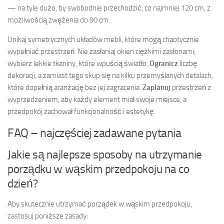
— na tyle dużo, by swobodnie przechodzić, co najmniej 120 cm, z
możliwością zwężenia do 90 cm.
Unikaj symetrycznych układów mebli, które mogą chaotycznie
wypełniać przestrzeń. Nie zasłaniaj okien ciężkimi zasłonami;
wybierz lekkie tkaniny, które wpuścią światło.
Ogranicz
liczbę
dekoracji, a zamiast tego skup się na kilku przemyślanych detalach,
które dopełnią aranżację bez jej zagracenia.
Zaplanuj
przestrzeń z
wyprzedzeniem, aby każdy element miał swoje miejsce, a
przedpokój zachował funkcjonalność i estetykę.
FAQ – najczęściej zadawane pytania
Jakie są najlepsze sposoby na utrzymanie
porządku w wąskim przedpokoju na co
dzień?
Aby skutecznie utrzymać porządek w wąskim przedpokoju,
zastosuj poniższe zasady: