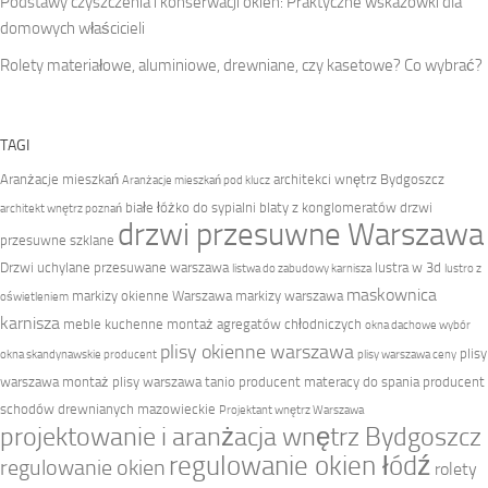
Podstawy czyszczenia i konserwacji okien: Praktyczne wskazówki dla
domowych właścicieli
Rolety materiałowe, aluminiowe, drewniane, czy kasetowe? Co wybrać?
TAGI
Aranżacje mieszkań
architekci wnętrz Bydgoszcz
Aranżacje mieszkań pod klucz
białe łóżko do sypialni
blaty z konglomeratów
drzwi
architekt wnętrz poznań
drzwi przesuwne Warszawa
przesuwne szklane
Drzwi uchylane przesuwane warszawa
lustra w 3d
listwa do zabudowy karnisza
lustro z
maskownica
markizy okienne Warszawa
markizy warszawa
oświetleniem
karnisza
meble kuchenne
montaż agregatów chłodniczych
okna dachowe wybór
plisy okienne warszawa
plisy
okna skandynawskie producent
plisy warszawa ceny
warszawa montaż
plisy warszawa tanio
producent materacy do spania
producent
schodów drewnianych mazowieckie
Projektant wnętrz Warszawa
projektowanie i aranżacja wnętrz Bydgoszcz
regulowanie okien łódź
regulowanie okien
rolety