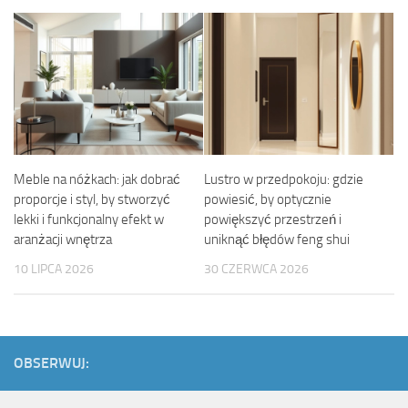
Meble na nóżkach: jak dobrać
Lustro w przedpokoju: gdzie
proporcje i styl, by stworzyć
powiesić, by optycznie
lekki i funkcjonalny efekt w
powiększyć przestrzeń i
aranżacji wnętrza
uniknąć błędów feng shui
10 LIPCA 2026
30 CZERWCA 2026
OBSERWUJ: