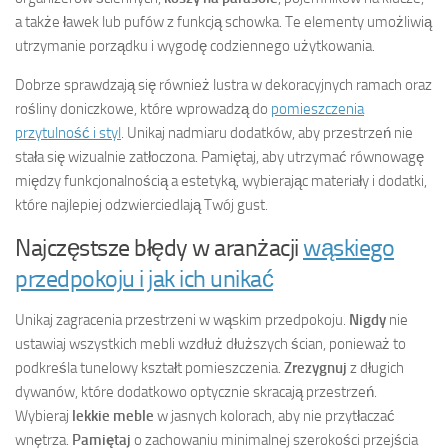
a także ławek lub pufów z funkcją schowka. Te elementy umożliwią
utrzymanie porządku i wygodę codziennego użytkowania.
Dobrze sprawdzają się również lustra w dekoracyjnych ramach oraz
rośliny doniczkowe, które wprowadzą do
pomieszczenia
przytulność i styl
. Unikaj nadmiaru dodatków, aby przestrzeń nie
stała się wizualnie zatłoczona. Pamiętaj, aby utrzymać równowagę
między funkcjonalnością a estetyką, wybierając materiały i dodatki,
które najlepiej odzwierciedlają Twój gust.
Najczęstsze błędy w aranżacji
wąskiego
przedpokoju i jak ich unikać
Unikaj zagracenia przestrzeni w wąskim przedpokoju.
Nigdy
nie
ustawiaj wszystkich mebli wzdłuż dłuższych ścian, ponieważ to
podkreśla tunelowy kształt pomieszczenia.
Zrezygnuj
z długich
dywanów, które dodatkowo optycznie skracają przestrzeń.
Wybieraj
lekkie meble
w jasnych kolorach, aby nie przytłaczać
wnętrza.
Pamiętaj
o zachowaniu minimalnej szerokości przejścia