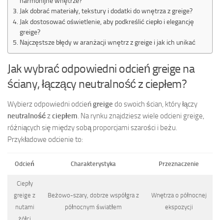
harmonijne wnętrze?
Jak dobrać materiały, tekstury i dodatki do wnętrza z greige?
Jak dostosować oświetlenie, aby podkreślić ciepło i elegancję
greige?
Najczęstsze błędy w aranżacji wnętrz z greige i jak ich unikać
Jak wybrać odpowiedni odcień greige na
ściany, łączący neutralność z ciepłem?
Wybierz odpowiedni odcień
greige
do swoich ścian, który łączy
neutralność
z
ciepłem
. Na rynku znajdziesz wiele odcieni greige,
różniących się między sobą proporcjami szarości i beżu.
Przykładowe odcienie to:
Odcień
Charakterystyka
Przeznaczenie
Ciepły
greige z
Beżowo-szary, dobrze współgra z
Wnętrza o północnej
nutami
północnym światłem
ekspozycji
żółci