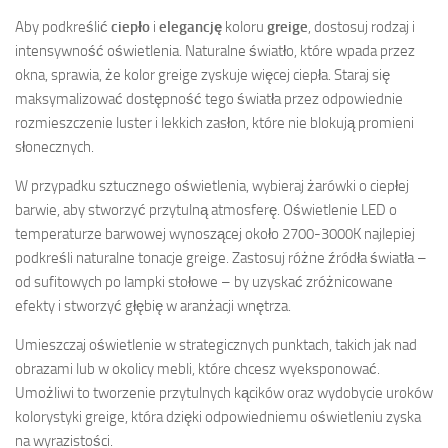
Aby podkreślić
ciepło
i
elegancję
koloru
greige
, dostosuj rodzaj i
intensywność oświetlenia. Naturalne światło, które wpada przez
okna, sprawia, że kolor greige zyskuje więcej ciepła. Staraj się
maksymalizować dostępność tego światła przez odpowiednie
rozmieszczenie luster i lekkich zasłon, które nie blokują promieni
słonecznych.
W przypadku sztucznego oświetlenia, wybieraj żarówki o ciepłej
barwie, aby stworzyć przytulną atmosferę. Oświetlenie LED o
temperaturze barwowej wynoszącej około 2700-3000K najlepiej
podkreśli naturalne tonacje greige. Zastosuj różne źródła światła –
od sufitowych po lampki stołowe – by uzyskać zróżnicowane
efekty i stworzyć głębię w aranżacji wnętrza.
Umieszczaj oświetlenie w strategicznych punktach, takich jak nad
obrazami lub w okolicy mebli, które chcesz wyeksponować.
Umożliwi to tworzenie przytulnych kącików oraz wydobycie uroków
kolorystyki greige, która dzięki odpowiedniemu oświetleniu zyska
na wyrazistości.