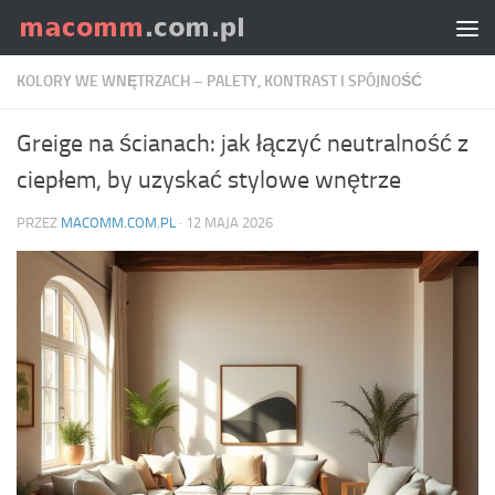
Skip to content
KOLORY WE WNĘTRZACH – PALETY, KONTRAST I SPÓJNOŚĆ
Greige na ścianach: jak łączyć neutralność z
ciepłem, by uzyskać stylowe wnętrze
PRZEZ
MACOMM.COM.PL
·
12 MAJA 2026