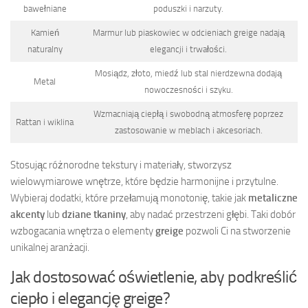
bawełniane
poduszki i narzuty.
Kamień
Marmur lub piaskowiec w odcieniach greige nadają
naturalny
elegancji i trwałości.
Mosiądz, złoto, miedź lub stal nierdzewna dodają
Metal
nowoczesności i szyku.
Wzmacniają ciepłą i swobodną atmosferę poprzez
Rattan i wiklina
zastosowanie w meblach i akcesoriach.
Stosując różnorodne tekstury i materiały, stworzysz
wielowymiarowe wnętrze, które będzie harmonijne i przytulne.
Wybieraj dodatki, które przełamują monotonię, takie jak
metaliczne
akcenty
lub
dziane tkaniny
, aby nadać przestrzeni głębi. Taki dobór
wzbogacania wnętrza o elementy
greige
pozwoli Ci na stworzenie
unikalnej aranżacji.
Jak dostosować oświetlenie, aby podkreślić
ciepło i elegancję greige?