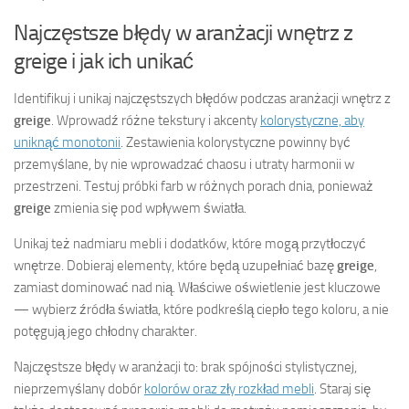
Najczęstsze błędy w aranżacji wnętrz z
greige i jak ich unikać
Identifikuj i unikaj najczęstszych błędów podczas aranżacji wnętrz z
greige
. Wprowadź różne tekstury i akcenty
kolorystyczne, aby
uniknąć monotonii
. Zestawienia kolorystyczne powinny być
przemyślane, by nie wprowadzać chaosu i utraty harmonii w
przestrzeni. Testuj próbki farb w różnych porach dnia, ponieważ
greige
zmienia się pod wpływem światła.
Unikaj też nadmiaru mebli i dodatków, które mogą przytłoczyć
wnętrze. Dobieraj elementy, które będą uzupełniać bazę
greige
,
zamiast dominować nad nią. Właściwe oświetlenie jest kluczowe
— wybierz źródła światła, które podkreślą ciepło tego koloru, a nie
potęgują jego chłodny charakter.
Najczęstsze błędy w aranżacji to: brak spójności stylistycznej,
nieprzemyślany dobór
kolorów oraz zły rozkład mebli
. Staraj się