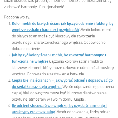
także dostosować proporcje mebli do metrażu pomieszczenia, by
zachować harmonię i funkcjonalność.
Podobne wpisy:
Kolor mebli do białych ścian: jak łączyć odcienie i faktury, by
wnętrze zyskało charakter i przytulność
Wybór koloru mebli
do białych ścian może być kluczowy dla stworzenia
przytulnego i charakterystycznego wnętrza. Odpowiednio
dobrane odcienie...
Jak łączyć kolory ścian i mebli, by stworzyć harmonijne i
funkcjonalne wnętrze
Łączenie kolorów ścian i mebli to
kluczowy element, który może całkowicie odmienić atmosferę
wnętrza. Odpowiednie zestawienie barw nie...
Ciepła biel na ścianach – jak wybrać odcień i dopasować go
do światła oraz stylu wnętrza
Wybór odpowiedniego odcienia
ciepłej bieli do wnętrza może być kluczowy dla stworzenia
przytulnej atmosfery w Twoim domu. Ciepła...
Ile odcieni stosować we wnętrzu, by uzyskać harmonię i
atrakcyjny efekt wizualny
Wybór odpowiedniej liczby odcieni