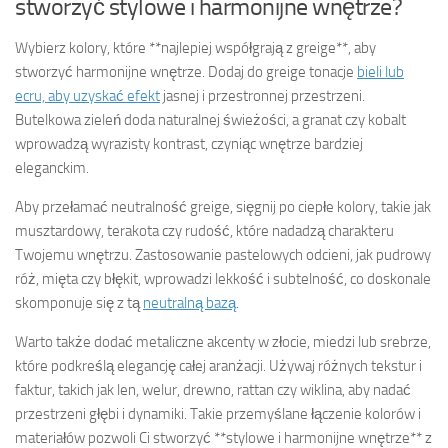
stworzyć stylowe i harmonijne wnętrze?
Wybierz kolory, które **najlepiej współgrają z greige**, aby
stworzyć harmonijne wnętrze. Dodaj do greige tonacje
bieli lub
ecru, aby uzyskać efekt
jasnej i przestronnej przestrzeni.
Butelkowa zieleń doda naturalnej świeżości, a granat czy kobalt
wprowadzą wyrazisty kontrast, czyniąc wnętrze bardziej
eleganckim.
Aby przełamać neutralność greige, sięgnij po ciepłe kolory, takie jak
musztardowy, terakota czy rudość, które nadadzą charakteru
Twojemu wnętrzu. Zastosowanie pastelowych odcieni, jak pudrowy
róż, mięta czy błękit, wprowadzi lekkość i subtelność, co doskonale
skomponuje się z tą
neutralną bazą
.
Warto także dodać metaliczne akcenty w złocie, miedzi lub srebrze,
które podkreślą elegancję całej aranżacji. Używaj różnych tekstur i
faktur, takich jak len, welur, drewno, rattan czy wiklina, aby nadać
przestrzeni głębi i dynamiki. Takie przemyślane łączenie kolorów i
materiałów pozwoli Ci stworzyć **stylowe i harmonijne wnętrze** z