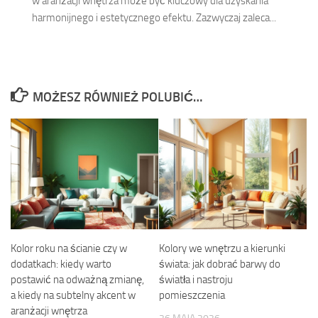
w aranżacji wnętrza może być kluczowy dla uzyskania
harmonijnego i estetycznego efektu. Zazwyczaj zaleca...
MOŻESZ RÓWNIEŻ POLUBIĆ…
Kolor roku na ścianie czy w
Kolory we wnętrzu a kierunki
dodatkach: kiedy warto
świata: jak dobrać barwy do
postawić na odważną zmianę,
światła i nastroju
a kiedy na subtelny akcent w
pomieszczenia
aranżacji wnętrza