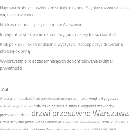
Naprawa drobnych uszkodzeń stolarki okiennej: Szybkie rozwiązania dla
większej trwałości
Markizy okienne – plisy okienne w Warszawie
Inteligentne sterowanie oknami: wygoda, oszczędność i komfort
Krok po kroku: Jak samodzielnie wyczyścić i zabezpieczyć drewnianą
stolarkę okienną
Wykorzystanie rolet zaciemniających do kontrolowania światła i
prywatności
TAGI
Aranżacje mieszkań
architekci wnętrz Bydgoszcz
Aranżacje mieszkań pod klucz
białe łóżko do sypialni
blaty z konglomeratów
drzwi
architekt wnętrz poznań
drzwi przesuwne Warszawa
przesuwne szklane
Drzwi uchylane przesuwane warszawa
lustra w 3d
listwa do zabudowy karnisza
lustro z
maskownica
markizy okienne Warszawa
markizy warszawa
oświetleniem