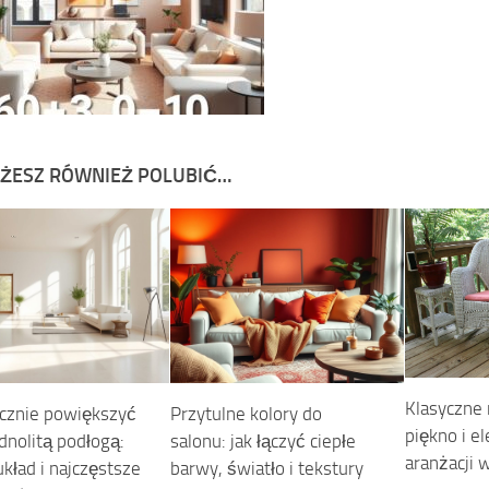
ŻESZ RÓWNIEŻ POLUBIĆ…
Klasyczne
ycznie powiększyć
Przytulne kolory do
piękno i e
dnolitą podłogą:
salonu: jak łączyć ciepłe
aranżacji 
kład i najczęstsze
barwy, światło i tekstury