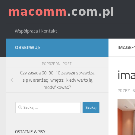
Skip to content
Współpraca i kontakt
OBSERWUJ:
IMAGE-
POPRZEDNI POST
im
Czy zasada 60-30-10 zawsze sprawdza
się w aranżacji wnętrz i kiedy warto ją
modyfikować?
PRZEZ
·
6
Szukaj:
OSTATNIE WPISY