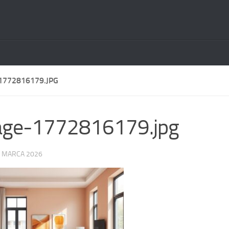
1772816179.JPG
age-1772816179.jpg
 MARCA 2026