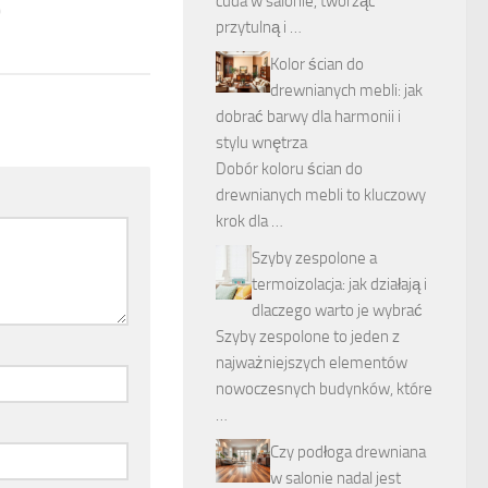
cuda w salonie, tworząc
0
przytulną i …
Kolor ścian do
drewnianych mebli: jak
dobrać barwy dla harmonii i
stylu wnętrza
Dobór koloru ścian do
drewnianych mebli to kluczowy
krok dla …
Szyby zespolone a
termoizolacja: jak działają i
dlaczego warto je wybrać
Szyby zespolone to jeden z
najważniejszych elementów
nowoczesnych budynków, które
…
Czy podłoga drewniana
w salonie nadal jest