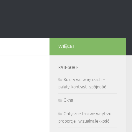
WIĘCEJ
KATEGORIE
Kolory we wnętrzach –
palety, kontrast i spójność
Okna
Optyczne triki we wnętrzu –
proporcje i wizualna lekkość