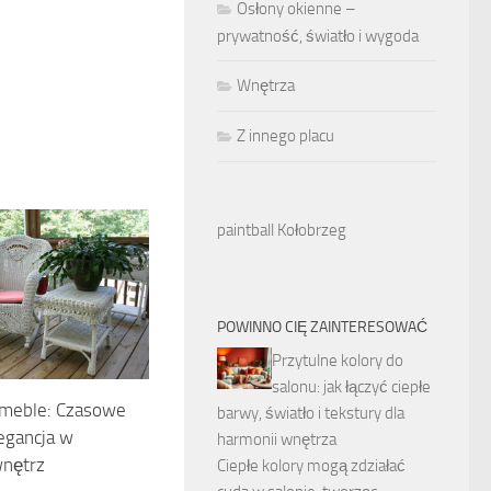
Osłony okienne –
prywatność, światło i wygoda
Wnętrza
Z innego placu
paintball Kołobrzeg
POWINNO CIĘ ZAINTERESOWAĆ
Przytulne kolory do
salonu: jak łączyć ciepłe
 meble: Czasowe
barwy, światło i tekstury dla
legancja w
harmonii wnętrza
wnętrz
Ciepłe kolory mogą zdziałać