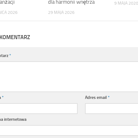
anżacji
dla harmonii wnętrza
9 MAJA 202
WCA 2026
29 MAJA 2026
 KOMENTARZ
tarz
*
a
*
Adres email
*
na internetowa