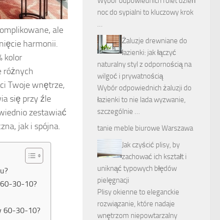
Wybór odpowiednich rolet dzień
noc do sypialni to kluczowy krok
…
komplikowane, ale
Żaluzje drewniane do
nięcie harmonii.
łazienki: jak łączyć
 kolor
naturalny styl z odpornością na
e różnych
wilgoć i prywatnością
ci Twoje wnętrze,
Wybór odpowiednich żaluzji do
a się przy źle
łazienki to nie lada wyzwanie,
owiednio zestawiać
szczególnie …
na, jak i spójna.
tanie meble biurowe Warszawa
Jak czyścić plisy, by
zachować ich kształt i
uniknąć typowych błędów
zu?
pielęgnacji
y 60-30-10?
Plisy okienne to eleganckie
rozwiązanie, które nadaje
dy 60-30-10?
wnętrzom niepowtarzalny