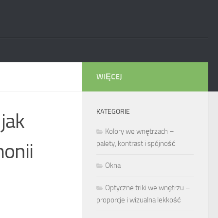
WIĘCEJ
KATEGORIE
jak
Kolory we wnętrzach –
monii
palety, kontrast i spójność
Okna
Optyczne triki we wnętrzu –
proporcje i wizualna lekkość