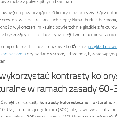
owe meble z połyskującymi tkaninami.
 uwagę na powtarzające się kolory oraz motywy. Łącz natu
ak drewno, wiklina i rattan – ich ciepły klimat buduje harmo
dność wykończeń, miksując powierzchnie gładkie z fakturo
 z błyszczącymi – to doda dynamikę Twoim pomieszczenio
omnij o detalach! Dodaj dotykowe bodźce, na
przykład drewn
zne naczynia
czy szklane wazony, które pozytywnie wpłyną
eni.
 wykorzystać kontrasty kolory
turalne w ramach zasady 60-
ć wnętrze, stosując
kontrasty kolorystyczne
i
fakturalne
zg
0. Użyj dominującego koloru (60%), aby stworzyć neutralne 