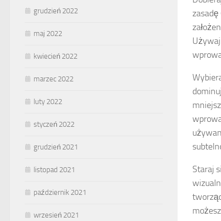
grudzień 2022
zasadę
założen
maj 2022
Używaj 
wprowad
kwiecień 2022
Wybiera
marzec 2022
dominuj
luty 2022
mniejsz
wprowad
styczeń 2022
używane
subteln
grudzień 2021
Staraj 
listopad 2021
wizualn
październik 2021
tworząc
możesz 
wrzesień 2021