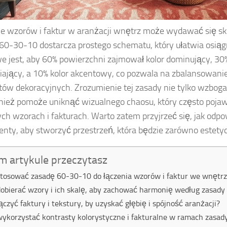
e wzorów i faktur w aranżacji wnętrz może wydawać się s
60-30-10 dostarcza prostego schematu, który ułatwia osiąg
e jest, aby 60% powierzchni zajmował kolor dominujący, 30%
iający, a 10% kolor akcentowy, co pozwala na zbalansowani
ów dekoracyjnych. Zrozumienie tej zasady nie tylko wzboga
nież pomoże uniknąć wizualnego chaosu, który często pojawi
ch wzorach i fakturach. Warto zatem przyjrzeć się, jak odp
enty, aby stworzyć przestrzeń, która będzie zarówno estetycz
m artykule przeczytasz
stosować zasadę 60-30-10 do łączenia wzorów i faktur we wnętr
dobierać wzory i ich skalę, aby zachować harmonię według zasad
łączyć faktury i tekstury, by uzyskać głębię i spójność aranżacji?
wykorzystać kontrasty kolorystyczne i fakturalne w ramach zasa