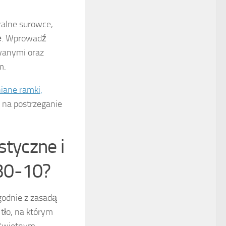
ralne surowce,
nię. Wprowadź
wanymi oraz
m.
iane ramki,
 na postrzeganie
styczne i
30-10?
odnie z zasadą
tło, na którym