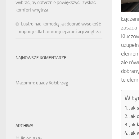
wybrać, by optycznie powiększyć i zyskać
komfort wnętrza
Łączeni
Lustro nad komodą: jak dobrać wysokość
zasada 
i proporcje dla harmonijnej aranżacji wnętrza
Kluczow
uzupełn
element
NAJNOWSZE KOMENTARZE
ale rów
dobrany
te elem
Macomm: quady Kołobrzeg
W ty
Jak 
Jak 
Jak 
ARCHIWA
Jak 
lipiec 2026