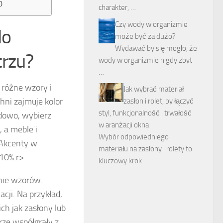
0
charakter, …
Czy wody w organizmie
do
może być za dużo?
Wydawać by się mogło, że
trzu?
wody w organizmie nigdy zbyt
…
 różne wzory i
Jak wybrać materiał
hni zajmuje kolor
zasłon i rolet, by łączyć
styl, funkcjonalność i trwałość
adowo, wybierz
w aranżacji okna
, a meble i
Wybór odpowiedniego
 Akcenty w
materiału na zasłony i rolety to
10%.
r>
kluczowy krok …
nie wzorów.
ji. Na przykład,
ch jak zasłony lub
ze współgrały z