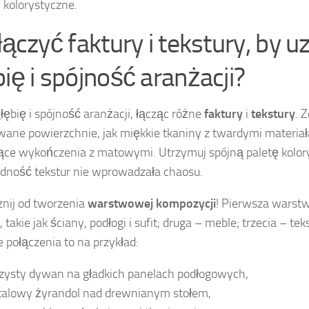
 kolorystyczne.
 łączyć faktury i tekstury, by 
bię i spójność aranżacji?
łębię i spójność aranżacji, łącząc różne
faktury
i
tekstury
. 
wane powierzchnie, jak miękkie tkaniny z twardymi materia
ące wykończenia z matowymi. Utrzymuj spójną paletę kolor
dność tekstur nie wprowadzała chaosu.
nij od tworzenia
warstwowej kompozycji
! Pierwsza warst
takie jak ściany, podłogi i sufit; druga – meble; trzecia – teks
 połączenia to na przykład:
zysty dywan na gładkich panelach podłogowych,
alowy żyrandol nad drewnianym stołem,