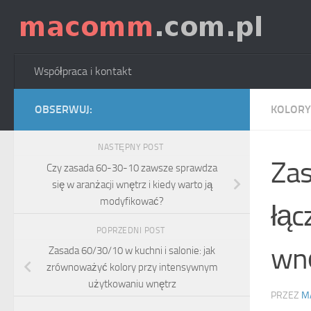
Skip to content
Współpraca i kontakt
OBSERWUJ:
KOLORY
NASTĘPNY POST
Zas
Czy zasada 60-30-10 zawsze sprawdza
się w aranżacji wnętrz i kiedy warto ją
modyfikować?
łąc
POPRZEDNI POST
wn
Zasada 60/30/10 w kuchni i salonie: jak
zrównoważyć kolory przy intensywnym
użytkowaniu wnętrz
PRZEZ
M