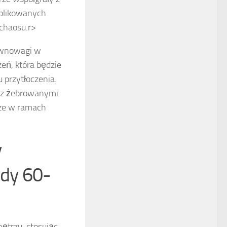
mplikowanych
chaosu.
r>
równowagi w
eń, która będzie
 przytłoczenia.
i z żebrowanymi
sze w ramach
y
dy 60-
trzu, stosując