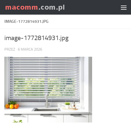
Skip to content
IMAGE-1772814931.JPG
image-1772814931.jpg
PRZEZ
·
6 MARCA 2026