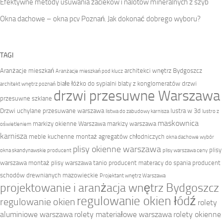
Efektywne metody usuwania zacieków i nalotów mineralnych z szyb
Okna dachowe – okna pcv Poznań. Jak dokonać dobrego wyboru?
TAGI
Aranżacje mieszkań
architekci wnętrz Bydgoszcz
Aranżacje mieszkań pod klucz
białe łóżko do sypialni
blaty z konglomeratów
drzwi
architekt wnętrz poznań
drzwi przesuwne Warszawa
przesuwne szklane
Drzwi uchylane przesuwane warszawa
lustra w 3d
listwa do zabudowy karnisza
lustro z
maskownica
markizy okienne Warszawa
markizy warszawa
oświetleniem
karnisza
meble kuchenne
montaż agregatów chłodniczych
okna dachowe wybór
plisy okienne warszawa
plisy
okna skandynawskie producent
plisy warszawa ceny
warszawa montaż
plisy warszawa tanio
producent materacy do spania
producent
schodów drewnianych mazowieckie
Projektant wnętrz Warszawa
projektowanie i aranżacja wnętrz Bydgoszcz
regulowanie okien łódź
regulowanie okien
rolety
aluminiowe warszawa
rolety materiałowe warszawa
rolety okienne